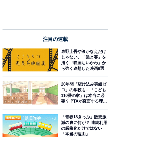
注目の連載
東野圭吾や湊かなえだけ
じゃない、「業と罪」を
描く『映画ちいかわ』か
ら強く連想した映画8選
20年間「駆け込み実績ゼ
ロ」の学校も…「こども
110番の家」は本当に必
要？ PTAが直面する理想
と現実
「青春18きっぷ」販売激
減の裏に何が？ 連続利用
の厳格化だけではない
「本当の理由」