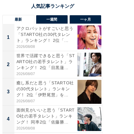
最新
一週間
一ヶ月
アクロバットがすごいと思う
癒し系だ
「STARTO社の30代タレン
の若手
1
1
ト」ランキング！ 2位「...
グ！ 2
2026/08/08
2026/08/0
世界で活躍できると思う「ST
癒し系だ
ARTO社の若手タレント」ラ
の30代
2
2
ンキング！ 2位「目黒蓮...
グ！ 2
2026/08/07
2026/08/0
癒し系だと思う「STARTO社
「パフ
の30代タレント」ランキン
思うST
3
3
グ！ 2位「伊野尾慧」を...
ンキング
2026/08/07
2026/08/0
面倒見がいいと思う「START
ギャップ
O社の若手タレント」ランキ
RTO社
4
4
ング！ 同率2位「佐藤勝...
キング！
2026/08/08
2026/08/0