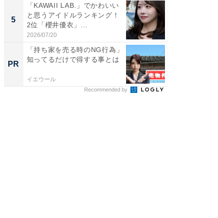
「KAWAII LAB.」でかわいい
世界で活
と思うアイドルランキング！
ARTO
5
5
2位「櫻井優衣」...
ンキング
2026/07/20
2026/08/0
「持ち家を売る時のNG行為」
「持ち家
知ってるだけで得する事とは
知って
PR
PR
イエウール
イエウー
Recommended by