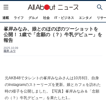
連載
ライフ
グルメ
社会
IT・ビジネス
エンタメ
リサ
峯岸みなみ、娘とのほのぼのツーショットを
公開！ 1歳で「念願の（？）牛乳デビュー」を
報告
2025.10.09
堀井 ユウ
元AKB48でタレントの峯岸みなみさんは10月8日、自身
のInstagramのストーリーズを更新。娘とカフェを訪れた
時の様子を公開しました。【写真】峯岸みなみ＆「念願
の（？）牛乳デビュー」を果たした1...