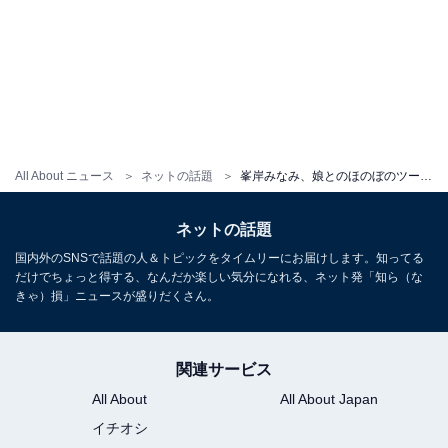
All About ニュース
ネットの話題
峯岸みなみ、娘とのほのぼのツーショットを公開！ 1歳で「念願の（？）牛乳デビュー」を報告
ネットの話題
国内外のSNSで話題の人＆トピックをタイムリーにお届けします。知ってる
だけでちょっと得する、なんだか楽しい気分になれる、ネット発「知ら（な
きゃ）損」ニュースが盛りだくさん。
関連サービス
All About
All About Japan
イチオシ