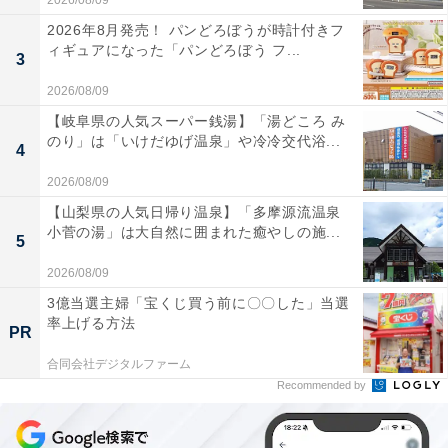
2026/08/09
2026年8月発売！ パンどろぼうが時計付きフ
ィギュアになった「パンどろぼう フ...
3
2026/08/09
【岐阜県の人気スーパー銭湯】「湯どころ み
のり」は「いけだゆげ温泉」や冷冷交代浴...
4
2026/08/09
【山梨県の人気日帰り温泉】「多摩源流温泉
小菅の湯」は大自然に囲まれた癒やしの施...
5
2026/08/09
3億当選主婦「宝くじ買う前に〇〇した」当選
率上げる方法
PR
合同会社デジタルファーム
Recommended by