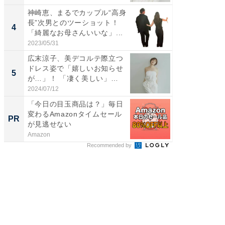
神崎恵、まるでカップル“高身
「え、
長”次男とのツーショット！
芸人、2
4
4
「綺麗なお母さんいいな」...
エットに
2023/05/31
2026/08/0
広末涼子、美デコルテ際立つ
「脳がバ
ドレス姿で「嬉しいお知らせ
装姿が話
5
5
が…」！ 「凄く美しい」
のお父さ
「透...
2024/07/12
2026/08/0
「今日の目玉商品は？」毎日
【西野
変わるAmazonタイムセール
刊『北
PR
PR
が見逃せない
くか』
Amazon
FINCHI o
Recommended by