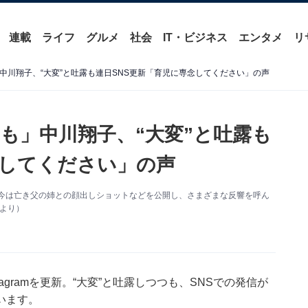
連載
ライフ
グルメ
社会
IT・ビジネス
エンタメ
リ
中川翔子、“大変”と吐露も連日SNS更新「育児に専念してください」の声
も」中川翔子、“大変”と吐露も
念してください」の声
更新。今は亡き父の姉との顔出しショットなどを公開し、さまざまな反響を呼ん
mより）
agramを更新。“大変”と吐露しつつも、SNSでの発信が
います。