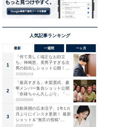
最新
一週間
一ヶ月
「何て美しく端正なお顔立
「さす
ち」神崎恵、美男子すぎる次
は」高
1
1
男の顔出しショット公開！
災地を
「め...
「カ...
2025/01/14
2026/08/0
「最高すぎる」木梨憲武、豪
「女の
華メンバー集合ショット公開
介、バ
2
2
「奈緒ちゃん久しぶり」「み
らのプレ
ん...
愛...
2026/08/06
2026/08/0
活動再開の広末涼子、1年1カ
「脚が
月ぶりにインスタ更新！ 最新
横川尚
3
3
ショット＆“無言の投稿”...
ムキな姿
刃...
2026/04/07
2026/08/0