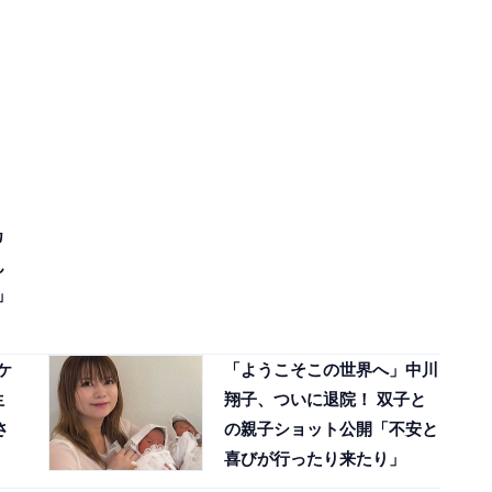
カ
ん
」
ケ
「ようこそこの世界へ」中川
生
翔子、ついに退院！ 双子と
さ
の親子ショット公開「不安と
喜びが行ったり来たり」