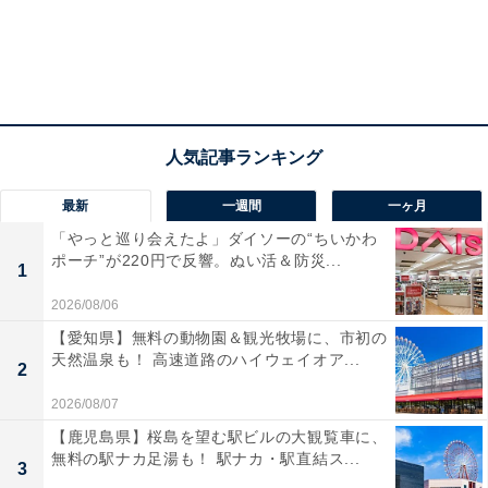
最新
一週間
一ヶ月
「やっと巡り会えたよ」ダイソーの“ちいかわ
ポーチ”が220円で反響。ぬい活＆防災...
1
2026/08/06
【愛知県】無料の動物園＆観光牧場に、市初の
天然温泉も！ 高速道路のハイウェイオア...
2
2026/08/07
【鹿児島県】桜島を望む駅ビルの大観覧車に、
無料の駅ナカ足湯も！ 駅ナカ・駅直結ス...
3