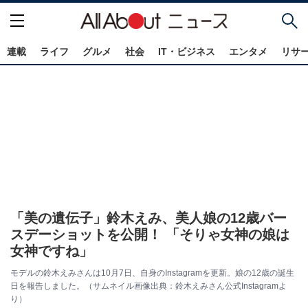
連載
ライフ
グルメ
社会
IT・ビジネス
エンタメ
リサ
「美の遺伝子」鈴木えみ、美人娘の12歳バー
スデーショットを公開！ 「そりゃ女神の娘は
女神ですね」
モデルの鈴木えみさんは10月7日、自身のInstagramを更新。娘の12歳の誕生
日を報告しました。（サムネイル画像出典：鈴木えみさん公式Instagramよ
り）