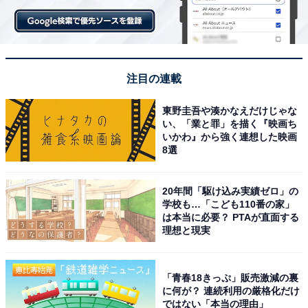
注目の連載
東野圭吾や湊かなえだけじゃな
い、「業と罪」を描く『映画ち
いかわ』から強く連想した映画
8選
20年間「駆け込み実績ゼロ」の
学校も…「こども110番の家」
は本当に必要？ PTAが直面する
理想と現実
「青春18きっぷ」販売激減の裏
に何が？ 連続利用の厳格化だけ
ではない「本当の理由」