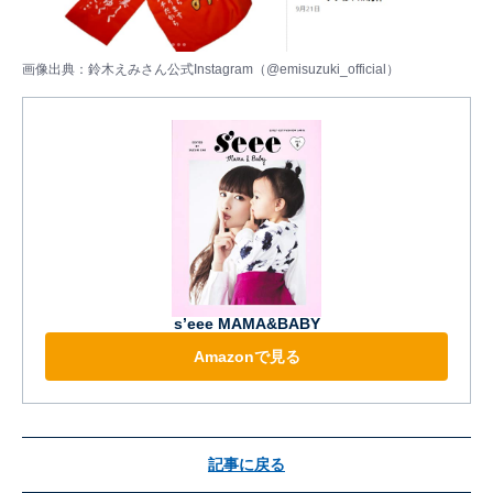
画像出典：鈴木えみさん公式Instagram（
@emisuzuki_official
）
s’eee MAMA&BABY
Amazonで見る
記事に戻る