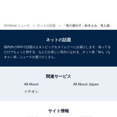
All About ニュース
ネットの話題
「美の遺伝子」鈴木えみ、美人娘の12歳バースデーショットを公開！ 「そりゃ女神の娘は女神ですね」
ネットの話題
国内外のSNSで話題の人＆トピックをタイムリーにお届けします。知ってる
だけでちょっと得する、なんだか楽しい気分になれる、ネット発「知ら（な
きゃ）損」ニュースが盛りだくさん。
関連サービス
All About
All About Japan
イチオシ
サイト情報