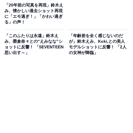
「20年前の写真を再現」鈴木え
み、懐かしい過去ショット再現
に「エモ過ぎ！」「かわい過ぎ
る」の声！
「このふたりは永遠」鈴木え
「年齢差を全く感じないのだ
み、榮倉奈々との“えみなな”シ
が」鈴木えみ、Koki,との美人
ョットに反響！ 「SEVENTEEN
モデルショットに反響！ 「2人
思い出す～」
の女神が降臨」