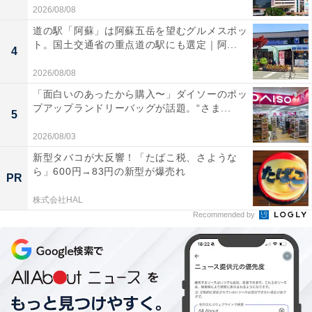
2026/08/08
道の駅「阿蘇」は阿蘇五岳を望むグルメスポッ
ト。国土交通省の重点道の駅にも選定｜阿...
4
2026/08/08
「面白いのあったから購入〜」ダイソーのポッ
プアップランドリーバッグが話題。“さま...
5
2026/08/03
新型タバコが大反響！「たばこ税、さような
ら」600円→83円の新型が爆売れ
PR
株式会社HAL
Recommended by