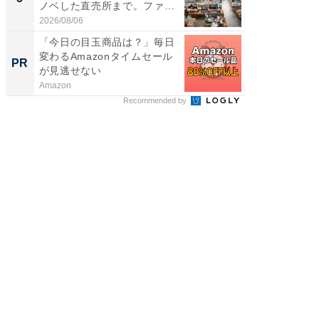
ノベした直売所まで。ファ
層水風
ー...
帰...
2026/08/06
2026/08/0
「今日の目玉商品は？」毎日
「今日
変わるAmazonタイムセール
変わるA
PR
PR
が見逃せない
が見逃
Amazon
Amazon
Recommended by