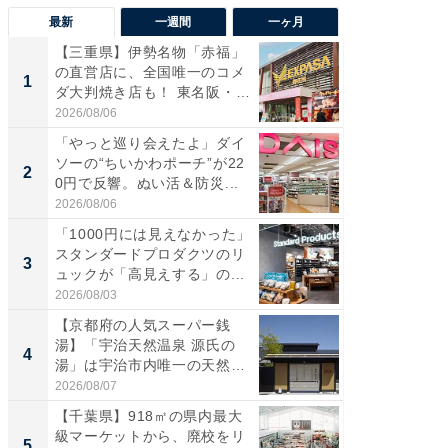
最新
一週間
一ヶ月
【三重県】伊勢名物「赤福」
【兵庫
の直営店に、全国唯一のコメ
ーメン
1
1
ダ大判焼き店も！ 東名阪・
再現した
伊...
道...
2026/08/06
2026/08/0
「やっと巡り会えたよ」ダイ
【三重
ソーの“ちいかわポーチ”が22
の直営
2
2
0円で反響。ぬい活＆防災...
ダ大判焼
伊...
2026/08/06
2026/08/0
「1000円には見えなかった」
【千葉県
スタンダードプロダクツのリ
級マー
3
3
ュックが「高見えする」の...
ノベし
ー...
2026/08/03
2026/08/0
【京都府の人気スーパー銭
ステラ
湯】「宇治天然温泉 源氏の
詰め放題
4
4
湯」は宇治市内唯一の天然温
00円で「
泉と...
2026/08/07
2026/08/0
【千葉県】918㎡の県内最大
立山連
級マーケットから、廃校をリ
風呂に、
5
5