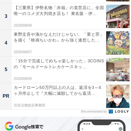
【三重県】伊勢名物「赤福」の直営店に、全国
唯一のコメダ大判焼き店も！ 東名阪・伊...
3
2026/08/06
東野圭吾や湊かなえだけじゃない、「業と罪」
を描く『映画ちいかわ』から強く連想した...
4
2026/08/07
「15分で完成してめちゃ楽しかった」3COINS
の「モールドールトレカケースキッ...
5
2026/08/05
カードローン50万円以上の人は、返済を3～6
ヶ月停止して『大幅に減額してから返済...
PR
渋谷法務総合事務所
Recommended by