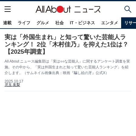
連載
ライフ
グルメ
社会
IT・ビジネス
エンタメ
リサ
実は「外国生まれ」と知って驚いた芸能人ラ
ンキング！ 2位「木村佳乃」を抑えた1位は？
【2025年調査】
All About ニュース編集部は「実は○○な芸能人」に関するアンケート調査を実
施。その中から、「実は外国生まれと知って驚いた芸能人ランキング」を紹
介します。（サムネイル画像出典：映画『騙し絵の牙』公式X）
2025.10.17
児玉 友梨