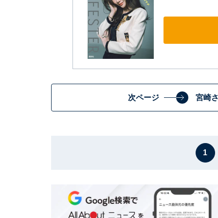
次ページ
宮崎
1