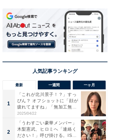
最新
一週間
一ヶ月
「これが北川景子！？」すっ
「さす
ぴん？ オフショットに「顔が
は」高
1
1
疲れてますね」「無加工無
災地を
表...
「カ...
2025/04/22
2026/08/0
「うわすごい豪華メンバー」
「女の
木梨憲武、ヒロミへ「連絡く
介、バ
2
2
ださい！」呼び掛ける。IS
らのプレ