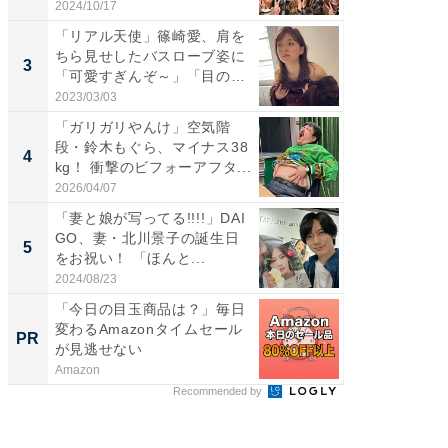
S...
愛...
2024/10/17
2026/08/0
「リアル天使」篠崎愛、肩を
「脚が
ちら見せしたバスローブ姿に
横川尚
3
3
「可愛すぎんぞ～」「目の表
ムキな姿
情...
刃...
2023/03/03
2026/08/0
「ガリガリやんけ」空気階
「え、
段・鈴木もぐら、マイナス38
芸人、2
4
4
kg！ 衝撃のビフォーアフタ...
エットに
2026/04/07
2026/08/0
「妻と娘が写ってる!!!!」DAI
「脳がバ
GO、妻・北川景子の誕生日
装姿が話
5
5
をお祝い！ 「ほんと...
のお父さ
2024/08/23
2026/08/0
「今日の目玉商品は？」毎日
「え、
変わるAmazonタイムセール
の？」8
PR
PR
が見逃せない
場！Ama
Amazon
Amazon
Recommended by