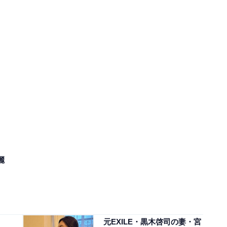
麗
元EXILE・黒木啓司の妻・宮