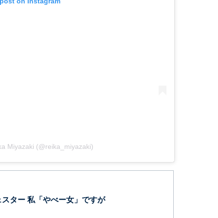
 post on Instagram
ka Miyazaki (@reika_miyazaki)
ェスター 私「やべー女」ですが