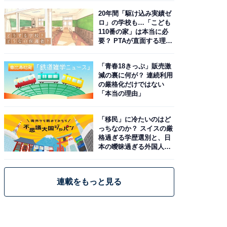
20年間「駆け込み実績ゼ
ロ」の学校も…「こども
110番の家」は本当に必
要？ PTAが直面する理想
と現実
「青春18きっぷ」販売激
減の裏に何が？ 連続利用
の厳格化だけではない
「本当の理由」
「移民」に冷たいのはど
っちなのか？ スイスの厳
格過ぎる学歴選別と、日
本の曖昧過ぎる外国人政
策
連載をもっと見る