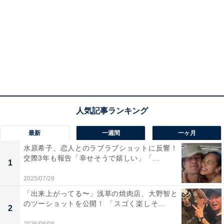
最新
一週間
一ヶ月
水原希子、恋人とのラブラブショットに反響！
交際3年も報告「幸せそうで嬉しい」「...
1
2025/07/28
「出来上がってる〜」浅草の焼肉店、大野智と
のツーショットを公開！ 「スゴく楽しそ...
2