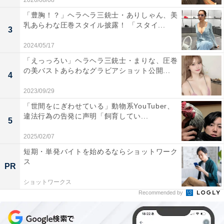
2026/08/08
「豊胸！？」ヘラヘラ三銃士・ありしゃん、美
乳あらわな圧巻スタイル披露！ 「スタイ...
3
2024/05/17
「えっっろい」ヘラヘラ三銃士・まりな、圧巻
の美バストあらわなグラビアショット公開...
4
2023/09/29
「世間をにぎわせている」動物系YouTuber、
違法行為の告発に声明「飼育してい...
5
2025/02/07
短期・単発バイトを始めるならショットワーク
ス
PR
ショットワークス
Recommended by