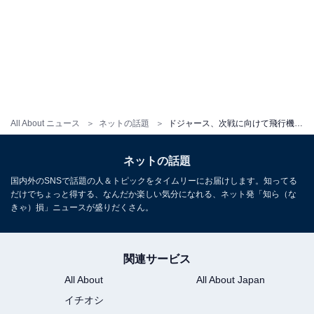
All About ニュース
ネットの話題
ドジャース、次戦に向けて飛行機で移動！ イケメンショットに「由伸くんのヴィトンはキケとお揃い？」の声
ネットの話題
国内外のSNSで話題の人＆トピックをタイムリーにお届けします。知ってる
だけでちょっと得する、なんだか楽しい気分になれる、ネット発「知ら（な
きゃ）損」ニュースが盛りだくさん。
関連サービス
All About
All About Japan
イチオシ