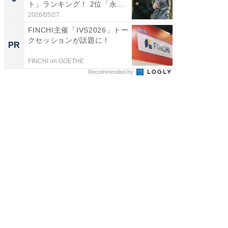
ト」ランキング！ 2位「永...
グ！ 2
2026/05/27
2026/08/0
FINCHI主催「IVS2026」トー
FINCH
クセッションが話題に！
クセッ
PR
PR
FINCHI on GOETHE
FINCHI o
Recommended by