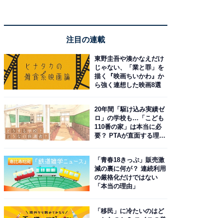
注目の連載
東野圭吾や湊かなえだけ
じゃない、「業と罪」を
描く『映画ちいかわ』か
ら強く連想した映画8選
20年間「駆け込み実績ゼ
ロ」の学校も…「こども
110番の家」は本当に必
要？ PTAが直面する理想
と現実
「青春18きっぷ」販売激
減の裏に何が？ 連続利用
の厳格化だけではない
「本当の理由」
「移民」に冷たいのはど