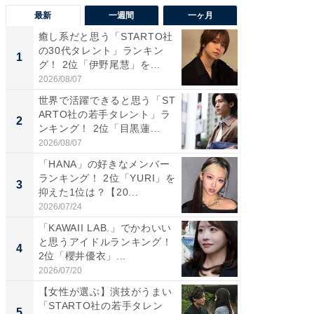
最新
一週間
一ヶ月
癒し系だと思う「STARTO社
癒し系だ
の30代タレント」ランキン
の若手
1
1
グ！ 2位「伊野尾慧」を...
グ！ 2
2026/08/07
2026/08/0
世界で活躍できると思う「ST
「パフ
ARTO社の若手タレント」ラ
思うST
2
2
ンキング！ 2位「目黒蓮...
ンキング
2026/08/07
2026/08/0
「HANA」の好きなメンバー
ギャップ
ランキング！ 2位「YURI」を
RTO社
3
3
抑えた1位は？【20...
キング！
2026/07/24
2026/08/0
「KAWAII LAB.」でかわいい
癒し系だ
と思うアイドルランキング！
の30代
4
4
2位「櫻井優衣」...
グ！ 2
2026/07/20
2026/08/0
【女性が選ぶ】演技がうまい
「ファン
「STARTO社の若手タレン
ARTO
5
5