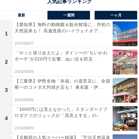
天赦日は暦の中で最も縁起のいい日
最新
一週間
一ヶ月
【愛知県】無料の動物園＆観光牧場に、市初の
天赦日（てんしゃび・てんしゃにち）は、年にわずか
天然温泉も！ 高速道路のハイウェイオア...
1
5〜6回しか訪れない非常に貴重な「最強の開運日」。日
2026/08/07
本の暦の中でも特に縁起のいい日といわれています。
「やっと巡り会えたよ」ダイソーの“ちいかわ
ポーチ”が220円で反響。ぬい活＆防災...
2
「天が万物の罪を赦（ゆる）す日」とされており、この
2026/08/06
日にスタートさせたことは何事も順調に進み、成功しや
【三重県】伊勢名物「赤福」の直営店に、全国
すいとされています。そのため、新しいことを始めるの
唯一のコメダ大判焼き店も！ 東名阪・伊...
3
に最適な日であり、結婚、引っ越し、開業、契約など、
人生の節目や転機となるような重要な決断やアクション
2026/08/06
に向いています。
「1000円には見えなかった」スタンダードプ
ロダクツのリュックが「高見えする」の...
4
また、さまざまな障害が取り払われるとされることか
2026/08/03
ら、これまでうまくいかなかったことに再挑戦したり、
【京都府の人気スーパー銭湯】「宇治天然温泉