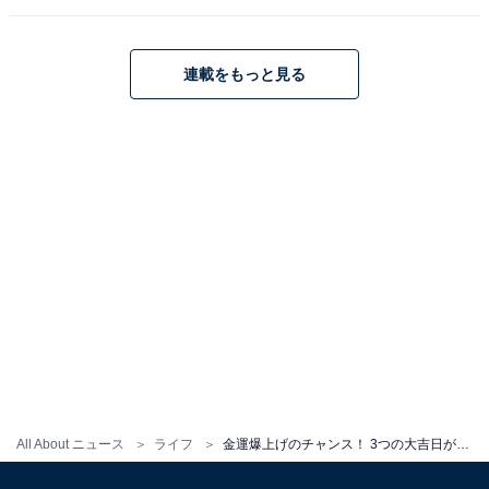
さらに、運気をより高めたい人は、神社への参拝も効果
的。ご利益も万倍になるともいわれています。
連載をもっと見る
また、一粒万倍日は他の開運日と重なると、その日のご
利益も倍増するとされているため、よりパワフルな開運
日となり、さらなる運気アップが期待できますよ。
10月6日にやるといいこと、やら
次ページ
ない方がいいこと
All About ニュース
ライフ
金運爆上げのチャンス！ 3つの大吉日がそろう「10月6日」の十五夜にやるべき開運アクション