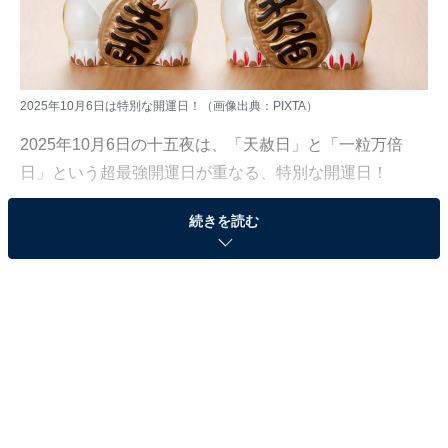
2025年10月6日は特別な開運日！（画像出典：PIXTA）
2025年10月6日の十五夜は、「天赦日」と「一粒万倍
日」という超最強開運日が重なる、特別な開運日！
続きを読む
年に数回しかない大吉日である天赦日と、万倍もの豊か
さをもたらす一粒万倍日に加え、豊かさのエネルギーが
最高潮となる十五夜が一度に訪れます。この日は、金運
アップはもちろんのこと、人生の大きな転機となるよう
な決断をするのに最適な日です。
この特別な開運日のエネルギーを最大限に生かすため
に、「やるといいこと」「やらない方がいいこと」をご