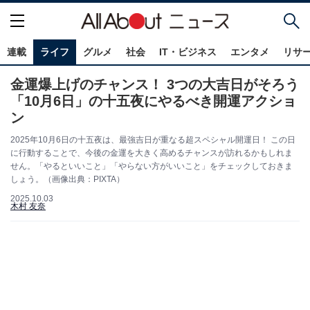
連載
ライフ
グルメ
社会
IT・ビジネス
エンタメ
リサ
金運爆上げのチャンス！ 3つの大吉日がそろう
「10月6日」の十五夜にやるべき開運アクショ
ン
2025年10月6日の十五夜は、最強吉日が重なる超スペシャル開運日！ この日
に行動することで、今後の金運を大きく高めるチャンスが訪れるかもしれま
せん。「やるといいこと」「やらない方がいいこと」をチェックしておきま
しょう。（画像出典：PIXTA）
2025.10.03
木村 友奈