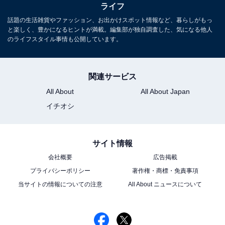
ライフ
話題の生活雑貨やファッション、お出かけスポット情報など、暮らしがもっ
と楽しく、豊かになるヒントが満載。編集部が独自調査した、気になる他人
のライフスタイル事情も公開しています。
関連サービス
All About
All About Japan
こちらもおすすめ
イチオシ
10月6日に実践したい！ 2026年の金運を呼ぶ
「十五夜アクション」5選
サイト情報
会社概要
広告掲載
プライバシーポリシー
著作権・商標・免責事項
当サイトの情報についての注意
All About ニュースについて
1
2