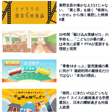
東野圭吾や湊かなえだけじゃな
い、「業と罪」を描く『映画ち
一粒万倍日（いちりゅうまんばいび）は、「たった一粒
いかわ』から強く連想した映画
の籾（もみ）をまけば、やがて万倍にも実って立派な稲
8選
穂になる」とされる、とても縁起のいい日です。
20年間「駆け込み実績ゼロ」の
この日に始めたことは、たとえ小さな一歩であっても、
学校も…「こども110番の家」
は本当に必要？ PTAが直面する
大きな成果へとつながると言われています。そのため、
理想と現実
「成長させたいこと」「将来の豊かさにつながること」
をスタートするのに最良の日です。
「青春18きっぷ」販売激減の裏
に何が？ 連続利用の厳格化だけ
例えば、スキルアップのための勉強や、新しい習い事、
ではない「本当の理由」
趣味を始めるのにも最適。また、自己投資だけでなく、
金運にもご利益がある日とされているため、副業や投資
「移民」に冷たいのはどっちな
のスタート、お財布の新調など、お金にまつわるアクシ
のか？ スイスの厳格過ぎる学歴
ョンにもおすすめです。
選別と、日本の曖昧過ぎる外国
人政策