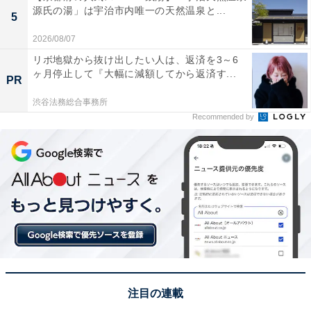
途中で諦めてしまったことを再スタートしたりする絶好
源氏の湯」は宇治市内唯一の天然温泉と...
5
のタイミングです。
2026/08/07
リボ地獄から抜け出したい人は、返済を3～6
ヶ月停止して『大幅に減額してから返済す...
PR
渋谷法務総合事務所
Recommended by
一粒万倍日に起こした行動は大きな成果につなが
注目の連載
る