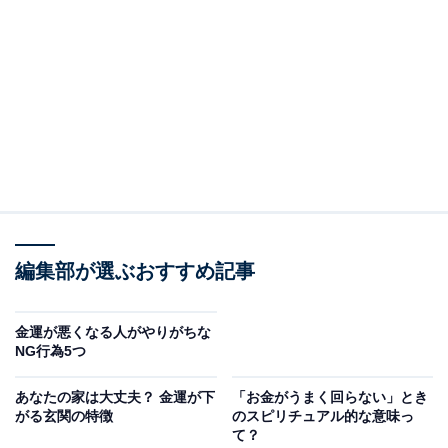
紹介します。その前に、十五夜と2つの吉日の特徴をチ
ェックしておきましょう。
十五夜は豊かさをもたらす開運日
十五夜（じゅうごや）は、別名「中秋の名月」と呼ばれ
る1年で最も月が美しいとされる日で、2025年は10月6日
にやってきます。
十五夜は、もともと平安時代に中国から伝わり、宮中行
編集部が選ぶおすすめ記事
事として広まりました。貴族たちはこの日、美しい月を
眺めながら和歌を詠み、風情を楽しんでいたとされてい
金運が悪くなる人がやりがちな
ます。やがてこの風習は庶民の間にも広がり、江戸時代
NG行為5つ
には月見団子や季節の収穫物を供えて、豊作への感謝と
あなたの家は大丈夫？ 金運が下
「お金がうまく回らない」とき
翌年の実りを祈る行事として定着しました。
がる玄関の特徴
のスピリチュアル的な意味っ
て？