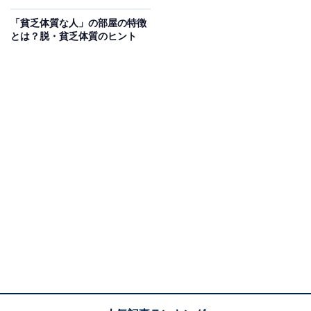
古来より、月は「豊かさ」や「金運」を司る存在とされ
「貧乏体質な人」の部屋の特徴
ており、特に十五夜の満ちた月は、そのエネルギーが最
とは？脱・貧乏体質のヒント
も強くなるといわれています。収穫のパワーが満ちるこ
の日は、金運アップや運気の転換にいい大開運日ともい
えるでしょう。