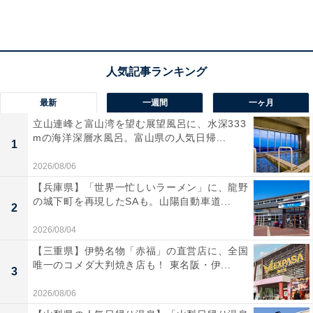
最新
一週間
一ヶ月
立山連峰と富山湾を望む展望風呂に、水深333
mの海洋深層水風呂。富山県の人気日帰...
1
2026/08/06
【兵庫県】「世界一忙しいラーメン」に、龍野
の城下町を再現したSAも。山陽自動車道...
2
2026/08/04
【三重県】伊勢名物「赤福」の直営店に、全国
唯一のコメダ大判焼き店も！ 東名阪・伊...
3
2026/08/06