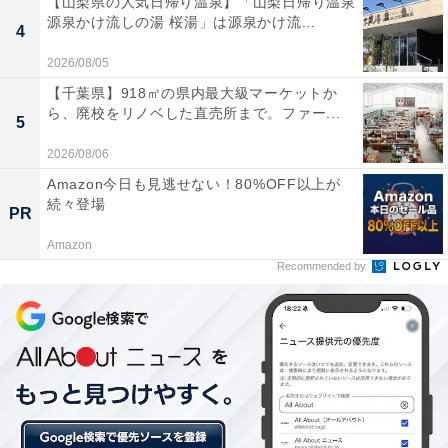
【山梨県の人気日帰り温泉】「山梨日帰り温泉
源泉かけ流しの湯 桜湯」は源泉かけ流...
4
2026/08/05
【千葉県】918㎡の県内最大級マーケットか
ら、廃校をリノベした直売所まで。ファー...
5
2026/08/06
Amazon今日も見逃せない！80%OFF以上が
続々登場
PR
Amazon
Recommended by