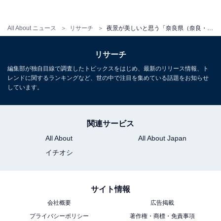
All About ニュース
リサーチ
夜景が美しいと思う「奈良県（奈良・吉野・大和路エリア）の温泉地」ランキング！ 2位「洞川温泉」、1位は？
リサーチ
編集部が独自目線で調査したトピックスをはじめ、最新のリリース情報、ト
レンドに関するランキングなど、世の中で注目を集めている話題をお知らせ
しています。
関連サービス
All About
All About Japan
イチオシ
サイト情報
会社概要
広告掲載
プライバシーポリシー
著作権・商標・免責事項