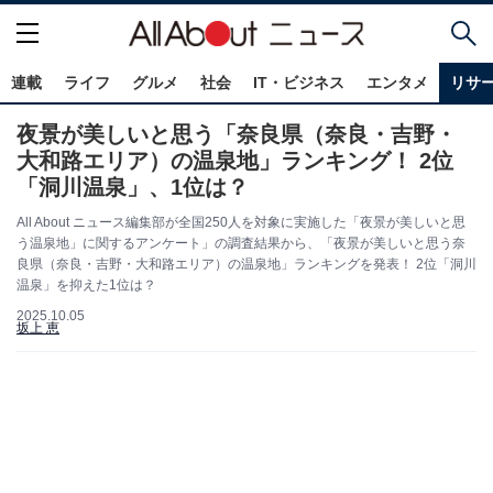
連載
ライフ
グルメ
社会
IT・ビジネス
エンタメ
リサ
夜景が美しいと思う「奈良県（奈良・吉野・
大和路エリア）の温泉地」ランキング！ 2位
「洞川温泉」、1位は？
All About ニュース編集部が全国250人を対象に実施した「夜景が美しいと思
う温泉地」に関するアンケート」の調査結果から、「夜景が美しいと思う奈
良県（奈良・吉野・大和路エリア）の温泉地」ランキングを発表！ 2位「洞川
温泉」を抑えた1位は？
2025.10.05
坂上 恵