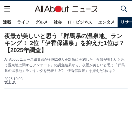
連載
ライフ
グルメ
社会
IT・ビジネス
エンタメ
リサ
夜景が美しいと思う「群馬県の温泉地」ラン
キング！ 2位「伊香保温泉」を抑えた1位は？
【2025年調査】
All About ニュース編集部が全国250人を対象に実施した「夜景が美しいと思
う温泉地に関するアンケート」の調査結果から、夜景が美しいと思う「群馬
県の温泉地」ランキングを発表！ 2位「伊香保温泉」を抑えた1位は？
2025.10.03
坂上 恵