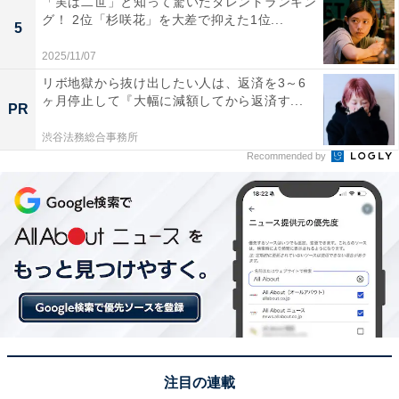
「実は二世」と知って驚いたタレントランキン
りながら湯畑周辺の光景を眺める時間は、非日常を感じ
グ！ 2位「杉咲花」を大差で抑えた1位...
5
られる特別な体験になると思います」（20代男性／愛知
2025/11/07
県）といった声が集まりました。
リボ地獄から抜け出したい人は、返済を3～6
ヶ月停止して『大幅に減額してから返済す...
PR
※回答者からのコメントは原文ママです
渋谷法務総合事務所
Recommended by
この記事の執筆者：
坂上 恵
All About ニュースの編集者。オールアバウトに入社後、SNSトレン
ドにフォーカスした記事執筆やSEOライティングの経験を経て、の
ちにAll About ニュースチームのメンバーに加入。現在は旅行・カル
...続きを読む
チャー・エンタメなどを中心に企画編集を担当。東京都出身。居酒
屋巡りとスポーツ観戦が生きがい。
次ページ
5位までのランキング結果を見る
注目の連載