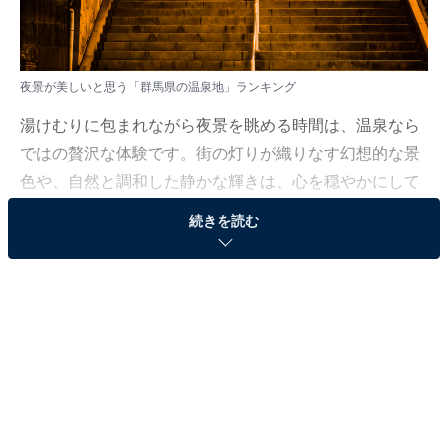
夜景が美しいと思う「群馬県の温泉地」ランキング
湯けむりに包まれながら夜景を眺める時間は、温泉なら
ではの贅沢な体験です。街の灯りが織りなす幻想的な景
色や、自然と調和した静かな輝きは、心を穏やかにして
くれます。夜を彩る景観と温泉の癒しを同時に楽しめる
続きを読む
人気の温泉地に注目しました。
All About ニュース編集部では、2025年10月1〜2日の期
間、全国20〜60代の男女250人を対象に、夜景が美しい
と思う温泉地に関するアンケートを実施しました。その
中から、夜景が美しいと思う「群馬県の温泉地」ランキ
ングの結果をご紹介します。