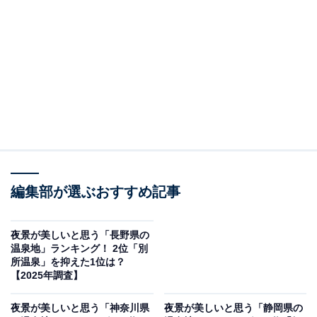
＞5位までの全ランキング結果を見る
2位：伊香保温泉／83票
群馬県渋川市にある伊香保温泉は、古くから多くの文人
墨客に愛されてきた歴史ある温泉地です。石段街を登り
ながら見る街並みは風情があり、夜には提灯の明かりが
幻想的な雰囲気を醸し出します。また、石段の頂上にあ
る伊香保神社からは、関東平野を一望できる素晴らしい
夜景が楽しめます。特に冬場は空気が澄んでおり、遠く
編集部が選ぶおすすめ記事
まで見渡せる絶好の機会です。
夜景が美しいと思う「長野県の
温泉地」ランキング！ 2位「別
回答者からは「有名な石段街の橙色の照明が山あいの旅
所温泉」を抑えた1位は？
館の灯りと相まって、歴史を感じさせる幻想的な光景を
【2025年調査】
作り出すから」（60代男性／埼玉県）、「温泉街の明か
夜景が美しいと思う「神奈川県
夜景が美しいと思う「静岡県の
りとその奥に広がる市街地の夜景が楽しめる」（60代男