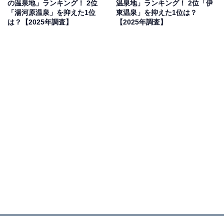
の温泉地」ランキング！ 2位
温泉地」ランキング！ 2位「伊
性／愛知県）、「夜になるとまるで映画のワンシーンの
「湯河原温泉」を抑えた1位
東温泉」を抑えた1位は？
ような雰囲気を楽しめます」（40代女性／東京都）とい
は？【2025年調査】
【2025年調査】
った声が集まりました。
1位：草津温泉／135票