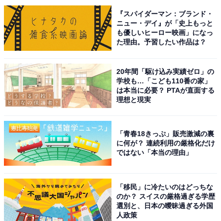
『スパイダーマン：ブランド・
ニュー・デイ』が「史上もっと
も優しいヒーロー映画」になっ
た理由。予習したい作品は？
20年間「駆け込み実績ゼロ」の
学校も…「こども110番の家」
は本当に必要？ PTAが直面する
理想と現実
「青春18きっぷ」販売激減の裏
に何が？ 連続利用の厳格化だけ
ではない「本当の理由」
こちらもおすすめ
夜景が美しいと思う「栃木県の温泉地」ランキ
「移民」に冷たいのはどっちな
ング！ 2位「那須湯本温泉」を抑えた1位は？
のか？ スイスの厳格過ぎる学歴
【2025年調査】
選別と、日本の曖昧過ぎる外国
人政策