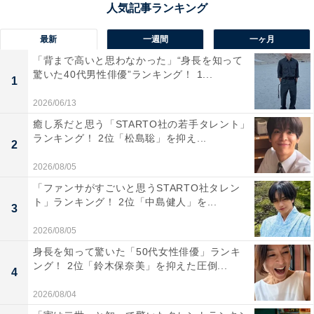
群馬県吾妻郡にある草津温泉は、日本三名泉の1つに数
最新
一週間
一ヶ月
えられる、全国的にも非常に有名な温泉地です。湯畑を
「背まで高いと思わなかった」“身長を知って
中心に広がる温泉街は、夜になるとライトアップされ、
驚いた40代男性俳優”ランキング！ 1...
1
幻想的な風景が広がります。特に冬の時期には、湯けむ
2026/06/13
りが立ち上る湯畑の景色と、雪景色が相まって、特別な
癒し系だと思う「STARTO社の若手タレント」
夜景を楽しむことができます。周辺の温泉宿からも、こ
ランキング！ 2位「松島聡」を抑え...
2
の美しい夜景を眺めることが可能です。
2026/08/05
「ファンサがすごいと思うSTARTO社タレン
回答者からは「湯畑のライトアップが有名で、温泉街全
ト」ランキング！ 2位「中島健人」を...
3
体の雰囲気が幻想的に感じられるため」（30代女性／大
阪府）、「湯畑のライトアップは毎晩行われていて、コ
2026/08/05
バルトブルーの湯と湯けむりが幻想的に浮かび上がるか
身長を知って驚いた「50代女性俳優」ランキ
ング！ 2位「鈴木保奈美」を抑えた圧倒...
ら」（50代男性／広島県）、「夜になると観光客も落ち
4
着き、静かな中に灯りが映える景色は格別で、温泉街全
2026/08/04
体が光に包まれるような感覚が楽しめます。温泉に浸か