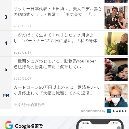
2026/03/25
サッカー日本代表・上田綺世、美人モデル妻と
の結婚式ショット披露！ 「美男美女」「...
3
2023/06/27
「がんばって生きてくれました」氷川きよ
し、“パートナー”の命日に思い。「私の身体...
4
2025/02/17
「世間をにぎわせている」動物系YouTuber、
違法行為の告発に声明「飼育してい...
5
2025/02/07
カードローン50万円以上の人は、返済を3～6
ヶ月停止して『大幅に減額してから返済...
PR
渋谷法務総合事務所
Recommended by