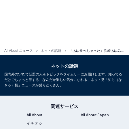
All About ニュース
ネットの話題
「あゆ食べちゃった」浜崎あゆみ、エイベックス会長との恋人のようなやりとりに反響「マサから送られて来た平和な写真」
ネットの話題
国内外のSNSで話題の人＆トピックをタイムリーにお届けします。知ってる
だけでちょっと得する、なんだか楽しい気分になれる、ネット発「知ら（な
きゃ）損」ニュースが盛りだくさん。
関連サービス
All About
All About Japan
イチオシ