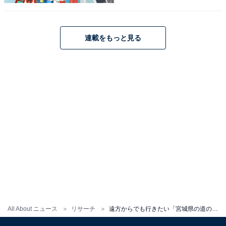
ぼこなど宮城を代表するグルメが並びます。さらに、北
海道のチョコレートメーカー・ロイズの商品が買えるこ
とでも有名。観光拠点としてもお土産選びの場としても
連載をもっと見る
魅力的な道の駅です。
回答者からは「全国道の駅グランプリ第1位で気になる
から」（40代女性／兵庫県）、「和風ラーメン、納豆そ
ばが楽しめるファストフード、焼きたてパンが揃うパン
工房など、グルメが充実している素晴らしいスポットだ
と思います」（30代女性／愛知県）、「たくさんのお惣
菜やお土産コーナーに魅力を感じる。地元のグルメだけ
でなく、ROYCE'の商品を扱っているところが、より魅
力的に感じる」（20代女性／東京都）といった声が集ま
りました。
All About ニュース
リサーチ
遠方からでも行きたい「宮城県の道の駅」ランキング！ 「大谷海岸」などを抑えた1位は？【2025年調査】
※回答者からのコメントは原文ママです