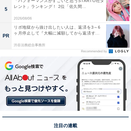
「パフォーマンスがすごいと思うSTARTO社タ
レント」ランキング！ 2位「佐久間...
5
2026/08/06
リボ地獄から抜け出したい人は、返済を3～6
ヶ月停止して『大幅に減額してから返済す...
PR
渋谷法務総合事務所
Recommended by
同率2位：東松島（東松島市矢本）／25票
令和6年にグランドオープンした「東松島」は、ブルー
インパルスの格納庫をイメージした道の駅。2階にある
注目の連載
展望デッキからは、ブルーインパルスの飛行訓練や市内