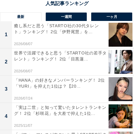
「南三陸311メモリアル」などが一体となった道の駅。
施設内では地元の海産物や加工品が豊富に並び、旬の魚
最新
一週間
一ヶ月
介を使った「南三陸キラキラ丼」も味わえます。防災学
癒し系だと思う「STARTO社の30代タレン
習の拠点としての役割も持ち、観光客が地域の歴史を学
ト」ランキング！ 2位「伊野尾慧」を...
1
びながら訪れることができるのも特徴です。
2026/08/07
世界で活躍できると思う「STARTO社の若手タ
回答者からは「採れたての海の幸を楽しみたいから」
レント」ランキング！ 2位「目黒蓮...
2
（40代女性／岡山県）、「復興のシンボルとしての力強
さと、海の幸の豊富さが魅力だから」（50代女性／兵庫
2026/08/07
県）、「震災復興のシンボルとしての役割を担ってお
「HANA」の好きなメンバーランキング！ 2位
「YURI」を抑えた1位は？【20...
り、地域の人々の思いや復興の歩みを感じられる点に惹
3
かれます。地元産の海産物や農産物が豊富で、観光と地
2026/07/24
域交流を同時に楽しめます。遠方から訪れても意義深い
「実は二世」と知って驚いたタレントランキン
場所です」（20代男性／静岡県）といった声が集まりま
グ！ 2位「杉咲花」を大差で抑えた1位...
4
した。
2025/11/07