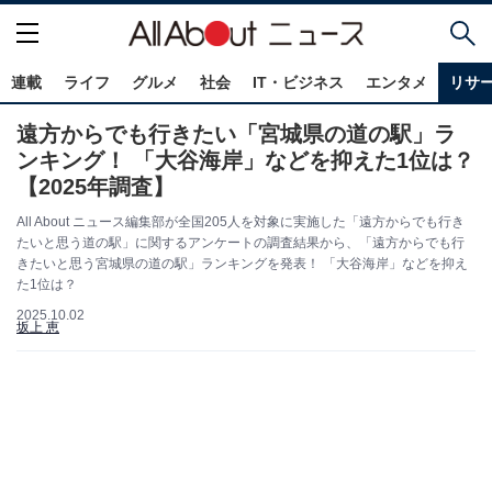
連載
ライフ
グルメ
社会
IT・ビジネス
エンタメ
リサ
遠方からでも行きたい「宮城県の道の駅」ラ
ンキング！ 「大谷海岸」などを抑えた1位は？
【2025年調査】
All About ニュース編集部が全国205人を対象に実施した「遠方からでも行き
たいと思う道の駅」に関するアンケートの調査結果から、「遠方からでも行
きたいと思う宮城県の道の駅」ランキングを発表！ 「大谷海岸」などを抑え
た1位は？
2025.10.02
坂上 恵