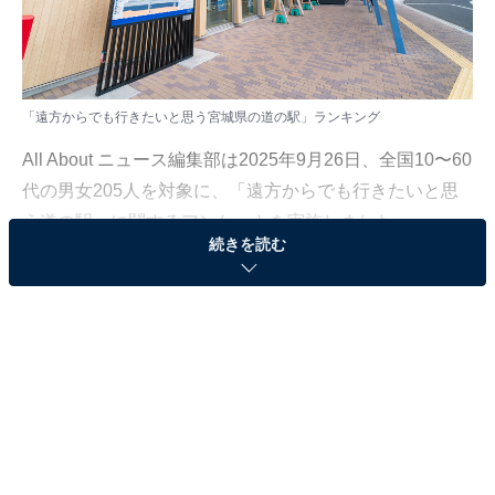
「遠方からでも行きたいと思う宮城県の道の駅」ランキング
All About ニュース編集部は2025年9月26日、全国10〜60
代の男女205人を対象に、「遠方からでも行きたいと思
う道の駅」に関するアンケートを実施しました。
続きを読む
その中から、「遠方からでも行きたいと思う宮城県の道
の駅」ランキングの結果をご紹介します。
＞9位までの全ランキング結果を見る
同率2位：大谷海岸（気仙沼市本吉町三島）／25票