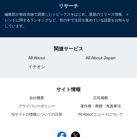
リサーチ
編集部が独自目線で調査したトピックスをはじめ、最新のリリース情報、ト
この記事の執筆者：
坂上 恵
レンドに関するランキングなど、世の中で注目を集めている話題をお知らせ
しています。
All About ニュースの編集者。オールアバウトに入社後、SNSトレン
ドにフォーカスした記事執筆やSEOライティングの経験を経て、の
関連サービス
ちにAll About ニュースチームのメンバーに加入。現在は旅行・カル
...続きを読む
チャー・エンタメなどを中心に企画編集を担当。東京都出身。居酒
All About
All About Japan
屋巡りとスポーツ観戦が生きがい。
イチオシ
次ページ
9位までのランキング結果を見る
サイト情報
会社概要
広告掲載
プライバシーポリシー
著作権・商標・免責事項
当サイトの情報についての注意
All About ニュースについて