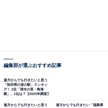
気仙沼の南の玄関「大谷海岸」は、「オール気仙沼」を
テーマにした道の駅。目の前には大谷の海が広がり、“旅
行者と地元の人が行き交う海とビーチの回廊”と紹介され
ます。地元の海産物を使ったグルメやお土産も豊富で、
「三陸おつまみ板昆布」や「ピーナッツクリームサン
ド」など気仙沼や三陸の味覚を堪能できるのも魅力の1
つです。
回答者からは「オーシャンビューの眺望と地元で獲れる
新鮮な海産物を楽しめそうだからです」（40代女性／青
編集部が選ぶおすすめ記事
森県）、「日本一海に近い道の駅として知られ、太平洋
を望む絶景や新鮮な海産物を味わえる点が魅力的だから
遠方からでも行きたいと思う
です」（30代女性／大阪府）、「展望台で太平洋を眺め
「秋田県の道の駅」ランキン
グ！ 2位「清水の里・鳥海
たい」（30代女性／長野県）といった声が集まりまし
郷」、1位は？【2025年調査】
た。
遠方からでも行きたいと思う
遠方からでも行きたい「福島県