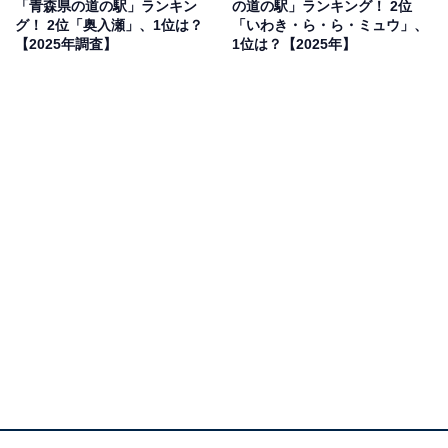
「青森県の道の駅」ランキン
の道の駅」ランキング！ 2位
グ！ 2位「奥入瀬」、1位は？
「いわき・ら・ら・ミュウ」、
【2025年調査】
1位は？【2025年】
同率2位：さんさん南三陸（本吉郡南三陸町志津
川）／25票
震災復興の象徴として整備された「さんさん南三陸」
は、「南三陸さんさん商店街」に加え、震災伝承施設