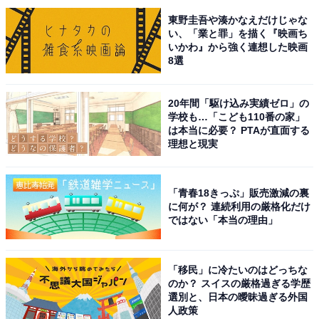
を見られます。物販エリアには新鮮な農産物や三陸の海
東野圭吾や湊かなえだけじゃな
の幸が並び、「あおばずんだ本舗」ではずんだシェイク
い、「業と罪」を描く『映画ち
いかわ』から強く連想した映画
やずんだまんなど、地元の味を気軽に楽しめます。
8選
回答者からは「ブルーインパルスを見たい」（40代女性
20年間「駆け込み実績ゼロ」の
／福島県）、「日本三景の一つである松島と一緒に楽し
学校も…「こども110番の家」
めるからです」（50代男性／兵庫県）、「太平洋が望め
は本当に必要？ PTAが直面する
理想と現実
るテラスがあり、宮城名物のずんだグルメなども楽しめ
るスポットなので、行ってみたい」（40代女性／福島
県）といった声が集まりました。
「青春18きっぷ」販売激減の裏
に何が？ 連続利用の厳格化だけ
ではない「本当の理由」
1位：あ・ら・伊達な（大崎市岩出山池月）／43票
「移民」に冷たいのはどっちな
「あ・ら・伊達な」は、2024年「じゃらん」全国道の駅
のか？ スイスの厳格過ぎる学歴
グランプリ1位に輝いた人気の道の駅です。館内には地
選別と、日本の曖昧過ぎる外国
人政策
元の新鮮な農産物や加工品、仙台名物の牛たんや笹かま