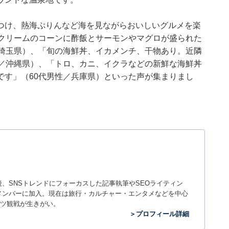
つけ、熱海ぷりんなど海を見ながらおいしいグルメを楽
トクリームのコーンに酢飯とサーモンやマグロが盛られた
／埼玉県）、「旬の海鮮丼、イカメンチ、干物あり。近隣
性／沖縄県）、「トロ、カニ、イクラなどの新鮮な海鮮丼
です」（60代男性／兵庫県）といった声が集まりまし
入社後、SNSトレンドにフォーカスした記事執筆やSEOライティン
ームのメンバーに加入。現在は旅行・カルチャー・エンタメなどを中心
ツ観戦が生きがい。
＞プロフィール詳細