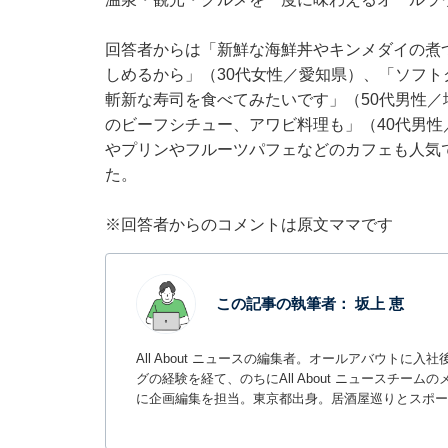
回答者からは「新鮮な海鮮丼やキンメダイの煮
しめるから」（30代女性／愛知県）、「ソフ
斬新な寿司を食べてみたいです」（50代男性
のビーフシチュー、アワビ料理も」（40代男
やプリンやフルーツパフェなどのカフェも人気
た。
※回答者からのコメントは原文ママです
この記事の執筆者：
坂上 恵
All About ニュースの編集者。オールアバウトに
グの経験を経て、のちにAll About ニュースチ
に企画編集を担当。東京都出身。居酒屋巡りとスポー