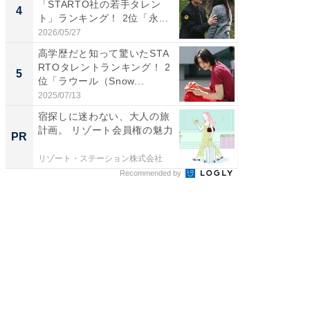
「STARTO社の若手タレン
の30代
4
4
ト」ランキング！ 2位「永...
グ！ 2
2026/05/27
2026/08/0
高学歴だと知って驚いたSTA
「ファン
RTOタレントランキング！ 2
ARTO
5
5
位「ラウール（Snow...
グ！ 2
2025/07/13
2026/08/0
宿探しに迷わない、大人の旅
宿探し
計画。 リゾート会員権の魅力
計画。 
PR
PR
リゾート・ステーション株式会社
リゾート
Recommended by