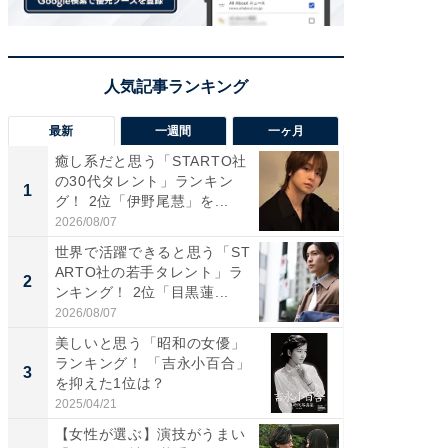
最新
一週間
一ヶ月
癒し系だと思う「STARTO社
癒し系だ
の30代タレント」ランキン
の若手
1
1
グ！ 2位「伊野尾慧」を...
グ！ 2
2026/08/07
2026/08/0
世界で活躍できると思う「ST
「パフ
ARTO社の若手タレント」ラ
思うST
2
2
ンキング！ 2位「目黒蓮...
ンキング
2026/08/07
2026/08/0
美しいと思う「昭和の女優」
ギャップ
ランキング！ 「吉永小百合」
RTO社
3
3
を抑えた1位は？
キング！
2025/04/21
2026/08/0
【女性が選ぶ】演技がうまい
癒し系だ