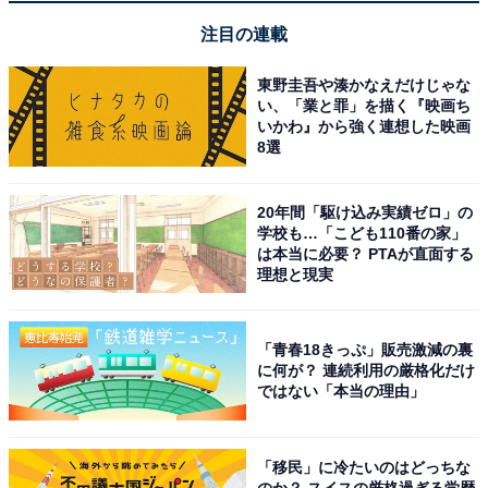
Amazonで見る
注目の連載
東野圭吾や湊かなえだけじゃな
Jackery「B0957B58RK」
い、「業と罪」を描く『映画ち
いかわ』から強く連想した映画
8選
20年間「駆け込み実績ゼロ」の
学校も…「こども110番の家」
は本当に必要？ PTAが直面する
理想と現実
Jackery ポータブル電源 1500 PTB152 大容量 ポータブ
ルバッテリー 1534.68Wh 家庭用 アウトドア用 バックア
ップ電源 節電 停電対策 防災推奨 Twin Turboシステム
「青春18きっぷ」販売激減の裏
PSE認証済 純正弦波 MPPT制御方式採用 AC/DC/USB出力
に何が？ 連続利用の厳格化だけ
車中泊 キャンプ 防災 非常用電源 ジャクリ 1500
ではない「本当の理由」
Amazonで見る
「移民」に冷たいのはどっちな
のか？ スイスの厳格過ぎる学歴