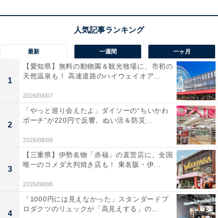
消費電力の大きい機器も対応できます。急速充電にも対
応し、
約2.5時間でフル充電可能
。リン酸鉄系バッテリー
採用で10年以上使える設計と、UPS機能による自動バッ
クアップ切替も安心のポイントです。
最新
一週間
一ヶ月
【愛知県】無料の動物園＆観光牧場に、市初の
ユーザーからは「停電への備えに安心感がある」「冷蔵
天然温泉も！ 高速道路のハイウェイオア...
1
庫が丸1日使えた」という声があがっています。一方
で、「重さがあるので移動には注意」という声も。万が
2026/08/07
一に備えたい人には、おすすめの商品といえそうです。
「やっと巡り会えたよ」ダイソーの“ちいかわ
ポーチ”が220円で反響。ぬい活＆防災...
2
2026/08/06
【三重県】伊勢名物「赤福」の直営店に、全国
唯一のコメダ大判焼き店も！ 東名阪・伊...
3
2026/08/06
「1000円には見えなかった」スタンダードプ
ロダクツのリュックが「高見えする」の...
4