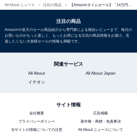
All About ニュース
注目の商品
【Amazonタイムセール】「14万円もお得なの!?」Jackery「ポータブル電源」が今だけお買い得【9月30日】
注目の商品
Amazonや楽天のセール商品紹介から専門家による独自レビューまで、毎日の
お買いものがもっと楽しく、もっとお得になる注目の商品情報をお届け。見
Jackery SolarSaga 100 ソーラーパネル 100W 太陽光パ
逃したくない大規模セールの情報も満載です。
ネル USB-C/USB-A/DC出力 折りたたみ式 ソーラーチャー
ジャー ETFE ポータブル電源 充電器 スマホやタブレット
充電可能 高変換効率 薄型 軽量 コンパクト 単結晶 防災
IP65防水 (100W 18V 5.55A) ジャクリ ポータブル電源 対
関連サービス
応
All About
All About Japan
Amazonで見る
イチオシ
Jackery「SolarSaga」
サイト情報
会社概要
広告掲載
プライバシーポリシー
著作権・商標・免責事項
当サイトの情報についての注意
All About ニュースについて