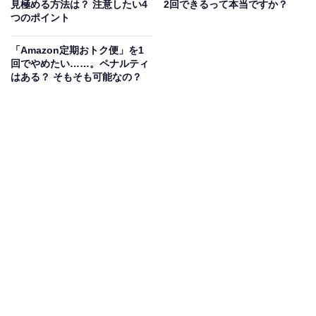
見極める方法は？ 注意したい4
2回できるって本当ですか？
つのポイント
Jackery (ジャクリ) ポータブル電源 3000 New 3072Wh
「Amazon定期おトク便」を1
大容量 3000Whクラス最軽量 2.5時間満充電
回でやめたい……。ペナルティ
はある？ そもそも可能なの？
Amazonで見る
Jackeryのポータブル電源「JE-3000B」は現在40％オフ
の特別価格・税込21万5878円で販売中。タイムセールの
終了時期は明らかにされておらず、
在庫がなくなり次第
終了する可能性もあります
。
この商品のおすすめポイントは？
3072Whの大容量＆定格3000W出力を誇り、防災・アウ
トドア・車中泊に心強いポータブル電源。
瞬間最大
6000Wまで対応
し、冷蔵庫・電子レンジ・電動工具など