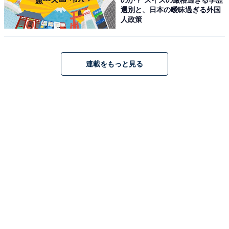
Jackery「‎JE-1500C」
選別と、日本の曖昧過ぎる外国
人政策
連載をもっと見る
Jackery (ジャクリ) ポータブル電源 1500 Ultra 1536Wh
大容量 IP65 防塵 防水 洗えるベースプレート採用 85分満
充電 工事作業 屋外作業 リン酸鉄 10年長寿命 防災 アウト
ドア用 車中泊 UPSアプリ遠隔操作
Amazonで見る
Jackery「JS-100F」