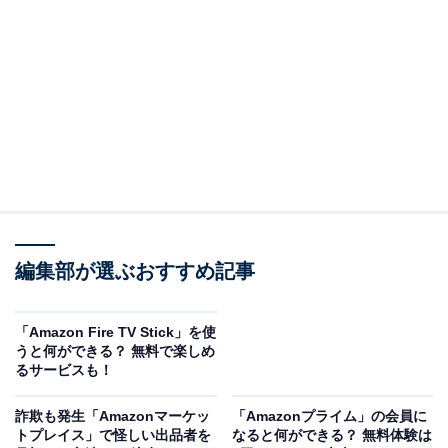
Amazonで商品を見る
※以下のセール情報は2025年9月30日15時30分現在のも
のです。値段の変更、売り切れの場合もあります。
※本記事で紹介している商品の購入やサービスの利用により、売上の一部が
オールアバウトに還元されることがあります。
編集部が選ぶおすすめ記事
Jackeryの「ポータブル電源」が“今だけ”の限定
価格に！ 40％オフで登場
「Amazon Fire TV Stick」を使
うと何ができる？ 無料で楽しめ
るサービスも！
詐欺も発生「Amazonマーケッ
「Amazonプライム」の会員に
トプレイス」で怪しい出品者を
なると何ができる？ 無料体験は