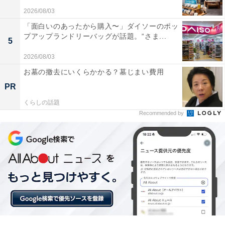
2026/08/03
「面白いのあったから購入〜」ダイソーのポッ
プアップランドリーバッグが話題。“さま...
5
2026/08/03
お墓の撤去にいくらかかる？墓じまい費用
【今日チェックしたい】Jackeryの人気商品5選
PR
くらしの話題
Jackery「AC100V」
Recommended by
Jackery (ジャクリ) ポータブル電源 1000 New 1070Wh
家庭用 アウトドア用