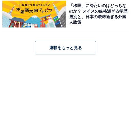
「移民」に冷たいのはどっちな
占い、心理テストの執筆、監修。雑誌、Web、広告
のか？ スイスの厳格過ぎる学歴
タイアップ記事などを多数手がけています。
選別と、日本の曖昧過ぎる外国
人政策
イラストレーター：
tokico
タウン情報誌の営業、住宅情報誌の編集を経てフリ
連載をもっと見る
ーのイラストレーターに。媒体制作の経験を生かし
て、「わかりやすく、ゆる可愛く」をモットーに媒
体のコンテンツ理解を促進するようなイラストを制
作しています。雑誌やWeb、結婚式やSNSの似顔絵
など幅広い分野で活動中。
こちらもおすすめ
【2025年10月の運勢】「おひつじ座～うお座」
章月綾乃の12星座占い