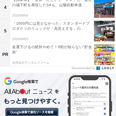
の城下町を再現したSAも。山陽自動車道...
4
2026/08/04
他の星座の運勢も見る
「1000円には見えなかった」スタンダードプ
ロダクツのリュックが「高見えする」の...
5
【10月の運勢】おひつじ座（牡羊座）
2026/08/03
【10月の運勢】おうし座（牡牛座）
金運下げるの絶対やめて！9割が知らない“貯金
【10月の運勢】ふたご座（双子座）
術”
PR
【10月の運勢】かに座（蟹座）
合同会社デジタルファーム
【10月の運勢】しし座（獅子座）※今見ている記事
Recommended by
【10月の運勢】おとめ座（乙女座）
【10月の運勢】てんびん座（天秤座）
【10月の運勢】さそり座（蠍座）
【10月の運勢】いて座（射手座）
【10月の運勢】やぎ座（山羊座）
【10月の運勢】みずがめ座（水瓶座）
【10月の運勢】うお座（魚座）