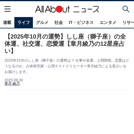
連載
ライフ
グルメ
社会
IT・ビジネス
エンタメ
リサ
【2025年10月の運勢】しし座（獅子座）の全
体運、社交運、恋愛運【章月綾乃の12星座占
い】
2025年10月のしし座（獅子座）の運勢は？ 仕事や金運、人間関係、恋愛はど
うなるのか、占術研究家・心理テストクリエーター章月綾乃による星占いを
お届けします。
2025.09.30
章月 綾乃