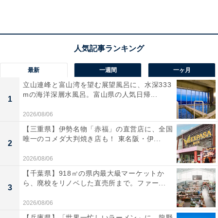
を伝えていくといいみたい。出会いは、紹介に期待を。
ラッキーポイント……マスタードイエロー、ボディ
バッグ、ラメ、ラジオ番組
最新
一週間
一ヶ月
立山連峰と富山湾を望む展望風呂に、水深333
mの海洋深層水風呂。富山県の人気日帰...
1
2026/08/06
【三重県】伊勢名物「赤福」の直営店に、全国
唯一のコメダ大判焼き店も！ 東名阪・伊...
2
2026/08/06
【千葉県】918㎡の県内最大級マーケットか
ら、廃校をリノベした直売所まで。ファー...
3
2026/08/06
【兵庫県】「世界一忙しいラーメン」に、龍野