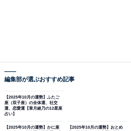
いろいろ吸収
・全体運
好奇心＆フットワーク全開。久しぶりに、スッキリとし
た気分で過ごせそう。これまでの鬱々とした感じを取り
返すように、いろいろとやってみたくなるはずです。今
日はスポーツ、明日はアニメ、スキマにお笑いをチェッ
クと興味の対象がコロコロ入れ替わるはず。でも、それ
編集部が選ぶおすすめ記事
が楽しいし、よいストレス解消となるでしょう。心のま
まに気になることを確かめながら進みましょう。
【2025年10月の運勢】ふたご
座（双子座）の全体運、社交
少し先の楽しみをリザーブするのも、いい考え。旅行の
運、恋愛運【章月綾乃の12星座
占い】
計画を立てる、予約を入れる、チケットを取るなど、用
意周到に。仕事は、発想力が評価されそう。ありきたり
【2025年10月の運勢】かに座
【2025年10月の運勢】おとめ
の回答ではなく、あなたらしい提案ができるようにアイ