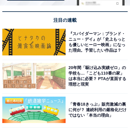
注目の連載
『スパイダーマン：ブランド・
ニュー・デイ』が「史上もっと
も優しいヒーロー映画」になっ
た理由。予習したい作品は？
20年間「駆け込み実績ゼロ」の
学校も…「こども110番の家」
は本当に必要？ PTAが直面する
理想と現実
「青春18きっぷ」販売激減の裏
占い師＆イラストレータープロフィール
に何が？ 連続利用の厳格化だけ
ではない「本当の理由」
占い師：
章月 綾乃