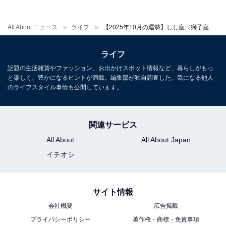
All About ニュース
ライフ
【2025年10月の運勢】しし座（獅子座）の全体運、社交運、恋愛運【章月綾乃の12星座占い】
ライフ
話題の生活雑貨やファッション、お出かけスポット情報など、暮らしがもっ
と楽しく、豊かになるヒントが満載。編集部が独自調査した、気になる他人
のライフスタイル事情も公開しています。
関連サービス
All About
All About Japan
イチオシ
サイト情報
会社概要
広告掲載
プライバシーポリシー
著作権・商標・免責事項