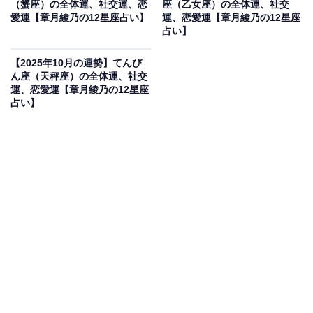
（蟹座）の全体運、社交運、恋
座（乙女座）の全体運、社交
愛運【章月綾乃の12星座占い】
運、恋愛運【章月綾乃の12星座
デアを練って。公募への応募も、いい線いきそうです。
占い】
・社交運
【2025年10月の運勢】てんび
ん座（天秤座）の全体運、社交
八方美人のススメ。分け隔てなく、みんなと仲良くする
運、恋愛運【章月綾乃の12星座
ことで、素晴らしい関係が生まれます。たまたま居合わ
占い】
せただけの知らない人にもフレンドリーに振舞ってみま
しょう。喜んでもらえるし、あなた自身も満たされるは
ず。また、人柄を見込まれて、大事な役割を任せられる
ことも。進んで輪の中に入っていって。買い物は、迷い
そう。決めかねる時は、安い方を選びましょう。十分に
役立つはず。健康はミネラル補給でバランスを整えて。
・恋愛運
恋は、スローリズム。いいムードですが、気持ちを確か
め合うところまで行きつかないかも。特別な思いではな
く、一緒にいるのがうれしい、約束が楽しみと緩く好意