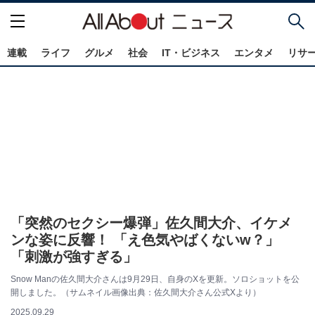
連載
ライフ
グルメ
社会
IT・ビジネス
エンタメ
リサ
「突然のセクシー爆弾」佐久間大介、イケメ
ンな姿に反響！ 「え色気やばくないw？」
「刺激が強すぎる」
Snow Manの佐久間大介さんは9月29日、自身のXを更新。ソロショットを公
開しました。（サムネイル画像出典：佐久間大介さん公式Xより）
2025.09.29