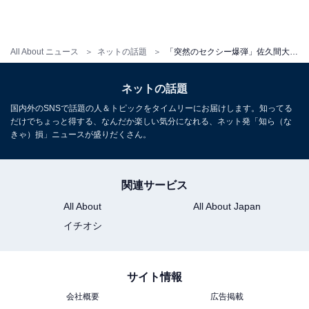
All About ニュース
ネットの話題
「突然のセクシー爆弾」佐久間大介、イケメンな姿に反響！ 「え色気やばくないw？」「刺激が強すぎる」
ネットの話題
国内外のSNSで話題の人＆トピックをタイムリーにお届けします。知ってる
だけでちょっと得する、なんだか楽しい気分になれる、ネット発「知ら（な
きゃ）損」ニュースが盛りだくさん。
関連サービス
All About
All About Japan
イチオシ
サイト情報
会社概要
広告掲載