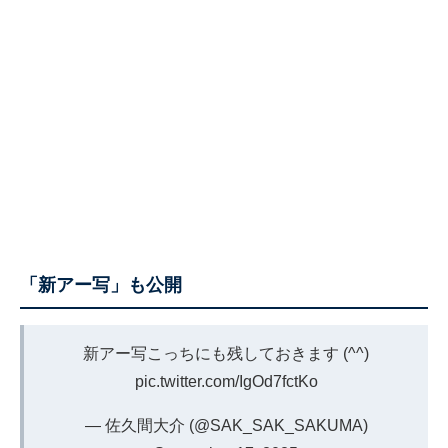
「新アー写」も公開
新アー写こっちにも残しておきます (^^)
pic.twitter.com/IgOd7fctKo
— 佐久間大介 (@SAK_SAK_SAKUMA)