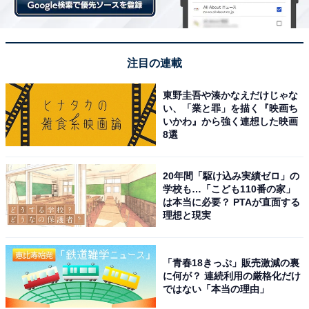
注目の連載
東野圭吾や湊かなえだけじゃな
い、「業と罪」を描く『映画ち
いかわ』から強く連想した映画
8選
20年間「駆け込み実績ゼロ」の
学校も…「こども110番の家」
は本当に必要？ PTAが直面する
理想と現実
「青春18きっぷ」販売激減の裏
に何が？ 連続利用の厳格化だけ
ではない「本当の理由」