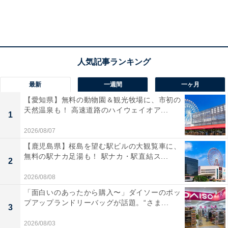
最新
一週間
一ヶ月
【愛知県】無料の動物園＆観光牧場に、市初の
天然温泉も！ 高速道路のハイウェイオア...
1
2026/08/07
【鹿児島県】桜島を望む駅ビルの大観覧車に、
無料の駅ナカ足湯も！ 駅ナカ・駅直結ス...
2
2026/08/08
「面白いのあったから購入〜」ダイソーのポッ
プアップランドリーバッグが話題。“さま...
3
2026/08/03