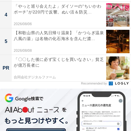
「やっと巡り会えたよ」ダイソーの“ちいかわ
ポーチ”が220円で反響。ぬい活＆防災...
4
2026/08/06
【和歌山県の人気日帰り温泉】「かつらぎ温泉
八風の湯」は名物の化石海水を含んだ濃...
5
2026/08/08
「〇〇した後に必ず宝くじを買いなさい」貧乏
が億万長者に
PR
合同会社デジタルファーム
Recommended by