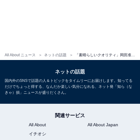
All About ニュース
ネットの話題
「素晴らしいクオリティ」岡田准一、こだわり詰め込んだ格好いい道着姿を披露「ヘビーユーザーにも耐えうる仕様」
ネットの話題
国内外のSNSで話題の人＆トピックをタイムリーにお届けします。知ってる
だけでちょっと得する、なんだか楽しい気分になれる、ネット発「知ら（な
きゃ）損」ニュースが盛りだくさん。
関連サービス
All About
All About Japan
イチオシ