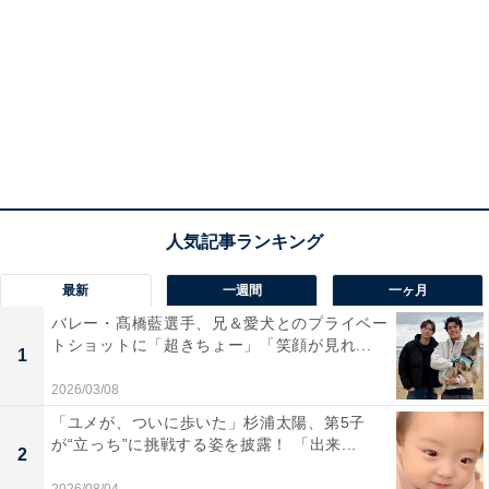
最新
一週間
一ヶ月
バレー・髙橋藍選手、兄＆愛犬とのプライベー
トショットに「超きちょー」「笑顔が見れ...
1
2026/03/08
「ユメが、ついに歩いた」杉浦太陽、第5子
が“立っち”に挑戦する姿を披露！ 「出来...
2