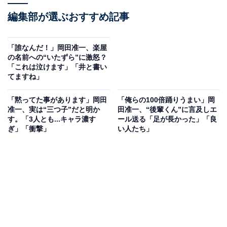
編集部が選ぶおすすめ記事
「誰なんだ！」岡田准一、楽屋
の名前への“いたずら”に激怒？
「これは泣けます」「井と書い
てますね」
「黙ってた事があります」岡田
「俺らの100倍踊りうまい」岡
准一、実は“三つ子”だと明か
田准一、“後輩くん”に言及しエ
す。「3人とも...キャラ濃す
ール送る「足が長かった」「良
ぎ」「衝撃」
い人たち」