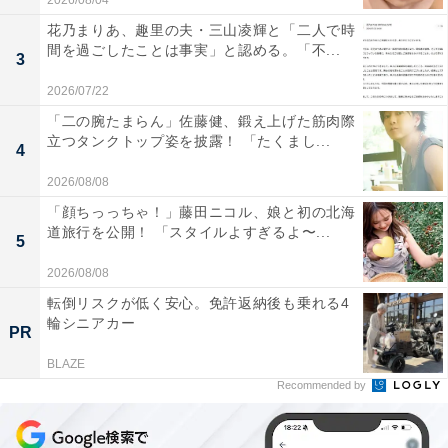
2026/08/04
花乃まりあ、趣里の夫・三山凌輝と「二人で時
間を過ごしたことは事実」と認める。「不...
3
2026/07/22
「二の腕たまらん」佐藤健、鍛え上げた筋肉際
立つタンクトップ姿を披露！ 「たくまし...
4
2026/08/08
「顔ちっっちゃ！」藤田ニコル、娘と初の北海
道旅行を公開！ 「スタイルよすぎるよ〜...
5
2026/08/08
転倒リスクが低く安心。免許返納後も乗れる4
輪シニアカー
PR
BLAZE
Recommended by