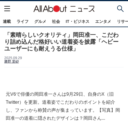
連載
ライフ
グルメ
社会
IT・ビジネス
エンタメ
リサ
「素晴らしいクオリティ」岡田准一、こだわ
り詰め込んだ格好いい道着姿を披露「ヘビー
ユーザーにも耐えうる仕様」
2025.09.29
勝野 里砂
元V6で俳優の岡田准一さんは9月29日、自身のX（旧
Twitter）を更新。道着姿でこだわりのポイントを紹介
し、ファンから称賛の声が集まっています。【写真】岡
田准一の道着に隠されたデザインは？岡田さん...