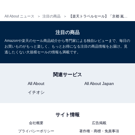
All About ニュース
注目の商品
【楽天トラベルセール】「京都 嵐山温泉 花伝抄」が今だけ特別価格に！ 和の贅沢時間が過ごせる【9月29日】
注目の商品
Amazonや楽天のセール商品紹介から専門家による独自レビューまで、毎日の
お買いものがもっと楽しく、もっとお得になる注目の商品情報をお届け。見
逃したくない大規模セールの情報も満載です。
関連サービス
All About
All About Japan
イチオシ
サイト情報
会社概要
広告掲載
プライバシーポリシー
著作権・商標・免責事項