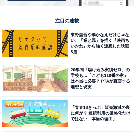
※掲載されている情報は記事公開時のものです。あらか
じめご了承ください。 また、記事中の宿泊プランを予約
注目の連載
すると、売上の一部がオールアバウトに還元されること
があります
東野圭吾や湊かなえだけじゃな
い、「業と罪」を描く『映画ち
いかわ』から強く連想した映画
8選
この記事の執筆者：
坂上 恵
20年間「駆け込み実績ゼロ」の
All About ニュースの編集者。オールアバウトに入社後、SNSトレン
学校も…「こども110番の家」
ドにフォーカスした記事執筆やSEOライティングの経験を経て、の
は本当に必要？ PTAが直面する
ちにAll About ニュースチームのメンバーに加入。現在は旅行・カル
...続きを読む
理想と現実
チャー・エンタメなどを中心に企画編集を担当。東京都出身。居酒
屋巡りとスポーツ観戦が生きがい。
「青春18きっぷ」販売激減の裏
こちらもおすすめ
に何が？ 連続利用の厳格化だけ
【楽天トラベル売れ筋1位】「アパホテル＆リゾ
ではない「本当の理由」
ート〈横浜ベイタワー〉」はみなとみらいを一
望する絶景ホテル【9月26日】