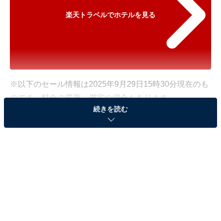
楽天トラベルでホテルを見る
※以下のセール情報は2025年9月29日15時30分現在のも
のです。料金の変更、満室の場合もあります。
続きを読む
※本記事で紹介している商品の購入やサービスの利用により、売上の一部が
オールアバウトに還元されることがあります。
「京都 嵐山温泉 花伝抄」が特別価格で登場！