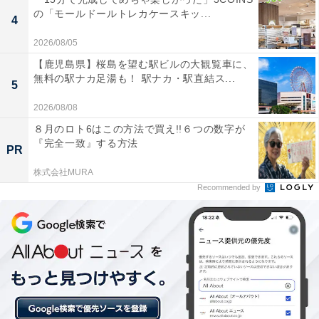
楽天トラベルでは、毎月5日・10日・15日・20日・25
の「モールドールトレカケースキッ...
4
日・30日に特別キャンペーンを実施。対象日にエントリ
ー＆予約をすると、宿泊料金が特別価格になるほか、ポ
2026/08/05
イント還元率もアップします。
【鹿児島県】桜島を望む駅ビルの大観覧車に、
無料の駅ナカ足湯も！ 駅ナカ・駅直結ス...
5
さらに、キャンペーン対象施設の中には、期間限定のス
2026/08/08
ペシャルプランや豪華特典が付く場合もあります。旅行
８月のロト6はこの方法で買え!!６つの数字が
をお得に楽しみたい方は、ぜひこの機会を活用しましょ
『完全一致』する方法
PR
う。
株式会社MURA
Recommended by
楽天トラベルでキャンペーンを見る