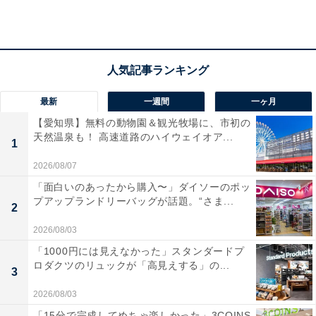
最新
一週間
一ヶ月
【愛知県】無料の動物園＆観光牧場に、市初の
天然温泉も！ 高速道路のハイウェイオア...
1
2026/08/07
「面白いのあったから購入〜」ダイソーのポッ
プアップランドリーバッグが話題。“さま...
2
2026/08/03
「1000円には見えなかった」スタンダードプ
楽天トラベルでは「5と0のつく日」キャンペーン
ロダクツのリュックが「高見えする」の...
3
を毎月開催中
2026/08/03
「15分で完成してめちゃ楽しかった」3COINS