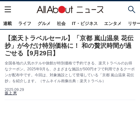
連載
ライフ
グルメ
社会
IT・ビジネス
エンタメ
リサ
【楽天トラベルセール】「京都 嵐山温泉 花伝
抄」が今だけ特別価格に！ 和の贅沢時間が過
ごせる【9月29日】
全国各地の人気ホテルや旅館が特別価格で予約できる、楽天トラベルのお得
なクーポン。2025年9月も、さまざまな施設が500円オフで利用できるクーポ
ンが配布中です。今回は、対象施設として登場している「京都 嵐山温泉 花伝
抄」を紹介します。（サムネイル画像出典：楽天トラベル）
2025.09.29
坂上 恵