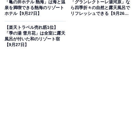
「亀の井ホテル 熱海」は海と温
「グランレクトーレ湯河原」な
泉を満喫できる熱海のリゾート
ら四季折々の自然と露天風呂で
ホテル【9月27日】
リフレッシュできる【9月26
日】
「京都 嵐山温泉 花伝抄」は現在500円オフの特別価格で
【楽天トラベル売れ筋1位】
宿泊可能です。
「季の湯 雪月花」は全室に露天
風呂が付いた和のリゾート宿
【9月27日】
この宿泊施設のおすすめポイントは？
京都・嵐山に佇む「嵐山温泉 花伝抄」は、和の趣を大切
にした癒しの宿。5つの貸切風呂や大浴場で名湯を堪能
できるほか、京会席とハーフバイキングを組み合わせた
食事も好評です。嵐山観光へのアクセスも良く、散策と
温泉を一度に楽しめます。
宿泊者からは「貸切風呂が何度も利用できて嬉しい」
「料理がどれも美味しかった」といった声が多く寄せら
れています。温泉と京都らしい風情を味わいたい人にぴ
ったりの宿です。