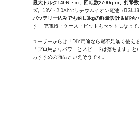
最大トルク140N・m、回転数2700rpm、打撃数
ズ。18V・2.0Ahのリチウムイオン電池（BS
バッテリー込みでも約1.3kgの軽量設計＆細径
す。 充電器・ケース・ビットもセットになっ
ユーザーからは「DIY用途なら過不足無く使え
「プロ用よりパワーとスピードは落ちます」とい
おすすめの商品といえそうです。