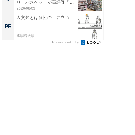
リーバスケットが高評価「使
リーバ
わ...
わ...
2026/08/03
2026/08/0
人文知とは個性の上に立つ
学際的
典」日
PR
PR
國學院大學
國學院大
Recommended by