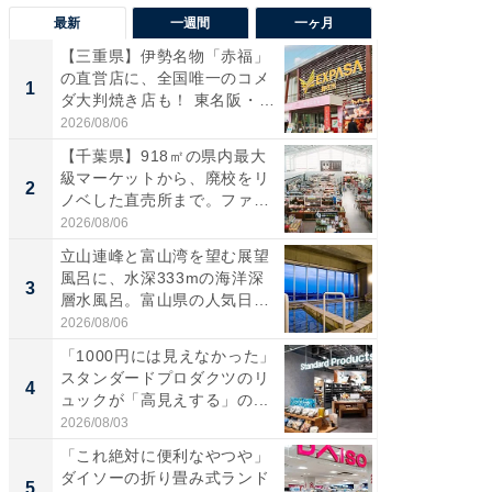
最新
一週間
一ヶ月
【三重県】伊勢名物「赤福」
【兵庫
の直営店に、全国唯一のコメ
ーメン
1
1
ダ大判焼き店も！ 東名阪・
再現した
伊...
道...
2026/08/06
2026/08/0
【千葉県】918㎡の県内最大
【三重
級マーケットから、廃校をリ
の直営
2
2
ノベした直売所まで。ファ
ダ大判焼
ー...
伊...
2026/08/06
2026/08/0
立山連峰と富山湾を望む展望
【千葉県
風呂に、水深333mの海洋深
級マー
3
3
層水風呂。富山県の人気日
ノベし
帰...
ー...
2026/08/06
2026/08/0
「1000円には見えなかった」
立山連
スタンダードプロダクツのリ
風呂に、
4
4
ュックが「高見えする」の...
層水風
帰...
2026/08/03
2026/08/0
「これ絶対に便利なやつや」
「これ
ダイソーの折り畳み式ランド
ダイソ
5
5