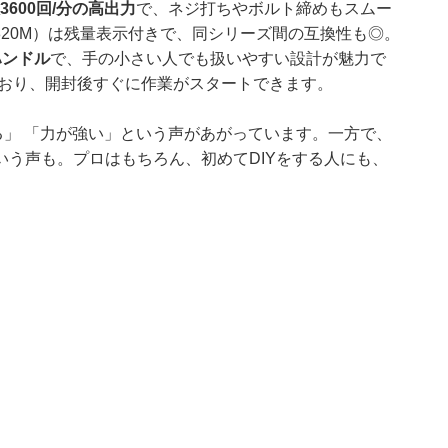
3600回/分の高出力
で、ネジ打ちやボルト締めもスムー
L1820M）は残量表示付きで、同シリーズ間の互換性も◎。
ハンドル
で、手の小さい人でも扱いやすい設計が魅力で
ており、開封後すぐに作業がスタートできます。
る」 「力が強い」という声があがっています。一方で、
う声も。プロはもちろん、初めてDIYをする人にも、