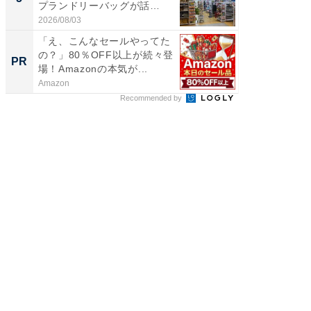
プランドリーバッグが話
層水風
題。“さま...
帰...
2026/08/03
2026/08/0
「え、こんなセールやってた
「え、
の？」80％OFF以上が続々登
の？」8
PR
PR
場！Amazonの本気が...
場！Ama
Amazon
Amazon
Recommended by