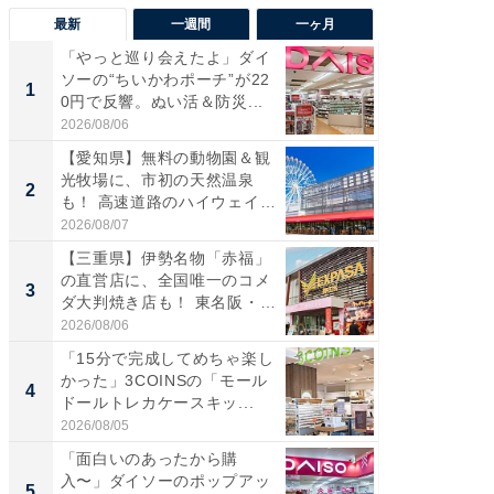
最新
一週間
一ヶ月
「やっと巡り会えたよ」ダイ
【兵庫
ソーの“ちいかわポーチ”が22
ーメン
1
1
0円で反響。ぬい活＆防災...
再現した
道...
2026/08/06
2026/08/0
【愛知県】無料の動物園＆観
【三重
光牧場に、市初の天然温泉
の直営
2
2
も！ 高速道路のハイウェイオ
ダ大判焼
ア...
伊...
2026/08/07
2026/08/0
【三重県】伊勢名物「赤福」
【千葉県
の直営店に、全国唯一のコメ
級マー
3
3
ダ大判焼き店も！ 東名阪・
ノベし
伊...
ー...
2026/08/06
2026/08/0
「15分で完成してめちゃ楽し
ステラ
かった」3COINSの「モール
詰め放題
4
4
ドールトレカケースキッ...
00円で「
2026/08/05
2026/08/0
「面白いのあったから購
立山連
入〜」ダイソーのポップアッ
風呂に、
5
5