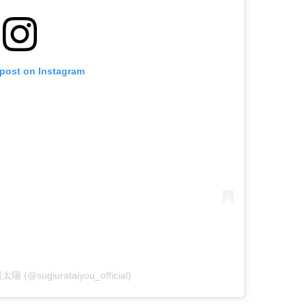
 post on Instagram
太陽 (@sugiurataiyou_official)