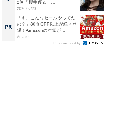
2位「櫻井優衣」...
グ！ 2
2026/07/20
2026/08/0
「え、こんなセールやってた
「え、
の？」80％OFF以上が続々登
の？」8
PR
PR
場！Amazonの本気が...
場！Ama
Amazon
Amazon
Recommended by