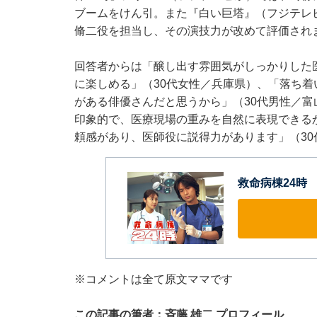
ブームをけん引。また『白い巨塔』（フジテレ
脩二役を担当し、その演技力が改めて評価され
回答者からは「醸し出す雰囲気がしっかりした
に楽しめる」（30代女性／兵庫県）、「落ち
がある俳優さんだと思うから」（30代男性／富
印象的で、医療現場の重みを自然に表現できる
頼感があり、医師役に説得力があります」（3
救命病棟24時
※コメントは全て原文ママです
この記事の筆者：斉藤 雄二 プロフィール