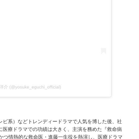
洋介 (@yosuke_eguchi_official)
レビ系）などトレンディードラマで人気を博した後、社
に医療ドラマでの功績は大きく、主演を務めた『救命病
静かつ情熱的な救命医・進藤一生役を熱演し、医療ドラマ