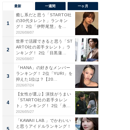
最新
一週間
一ヶ月
癒し系だと思う「STARTO社
癒し系だ
の30代タレント」ランキン
の若手
1
1
グ！ 2位「伊野尾慧」を...
グ！ 2
2026/08/07
2026/08/0
世界で活躍できると思う「ST
「パフ
ARTO社の若手タレント」ラ
思うST
2
2
ンキング！ 2位「目黒蓮...
ンキング
2026/08/07
2026/08/0
「HANA」の好きなメンバー
ギャップ
ランキング！ 2位「YURI」を
RTO社
3
3
抑えた1位は？【20...
キング！
2026/07/24
2026/08/0
【女性が選ぶ】演技がうまい
癒し系だ
「STARTO社の若手タレン
の30代
4
4
ト」ランキング！ 2位「永...
グ！ 2
2026/05/27
2026/08/0
「KAWAII LAB.」でかわいい
「ファン
と思うアイドルランキング！
ARTO
5
5