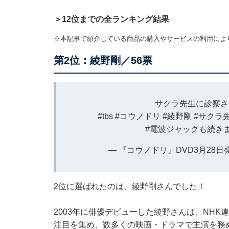
＞12位までの全ランキング結果
※本記事で紹介している商品の購入やサービスの利用によ
第2位：綾野剛／56票
サクラ先生に診察さ
#tbs
#コウノドリ
#綾野剛
#サクラ
#電波ジャックも続き
— 『コウノドリ』DVD3月28日発売 (
2位に選ばれたのは、綾野剛さんでした！
2003年に俳優デビューした綾野さんは、NHK
注目を集め、数多くの映画・ドラマで主演を務