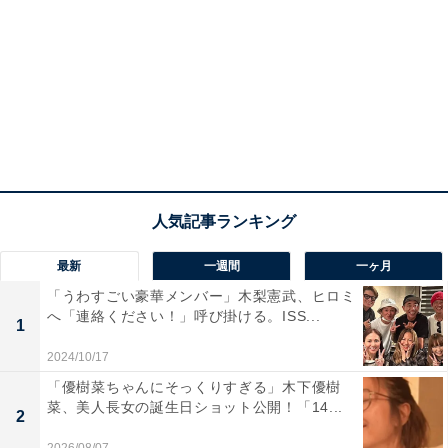
最新
一週間
一ヶ月
「うわすごい豪華メンバー」木梨憲武、ヒロミ
へ「連絡ください！」呼び掛ける。ISS...
1
2024/10/17
「優樹菜ちゃんにそっくりすぎる」木下優樹
菜、美人長女の誕生日ショット公開！「14...
2