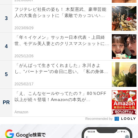
2026/08/07
フジテレビ社長の姿も！ 木梨憲武、豪華芸能
人の大集合ショットに「素敵でカッコいい...
3
2023/09/29
「年々イケメン」サッカー日本代表・上田綺
世、モデル美人妻とのクリスマスショットに...
4
2025/12/26
「がんばって生きてくれました」氷川きよ
し、“パートナー”の命日に思い。「私の身体...
5
2025/02/17
「え、こんなセールやってたの？」80％OFF
以上が続々登場！Amazonの本気が...
PR
Amazon
Recommended by