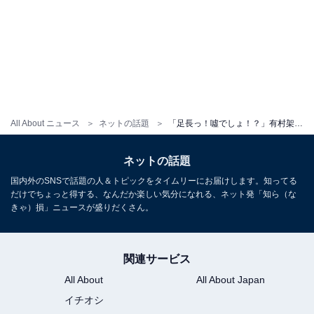
All About ニュース
ネットの話題
「足長っ！噓でしょ！？」有村架純、タイツ×脚組みショットで美脚を披露！ 「上半身と膝下の長さが一緒」
ネットの話題
国内外のSNSで話題の人＆トピックをタイムリーにお届けします。知ってる
だけでちょっと得する、なんだか楽しい気分になれる、ネット発「知ら（な
きゃ）損」ニュースが盛りだくさん。
関連サービス
All About
All About Japan
イチオシ