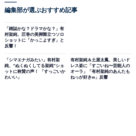
編集部が選ぶおすすめ記事
「雑誌かな？ドラマかな？」有
村架純、圧巻の美脚際立つソロ
ショットに「かっこよすぎ」と
反響！
「シマエナガみたい」有村架
有村架純＆土屋太鳳、美しいド
純、“ぬくぬくしてる架純”ショ
レス姿に「すごいね〜芸能人の
ットに称賛の声！ 「すっごいか
オーラ」「有村架純のあんたも
わいい」
ねっが好きw」反響