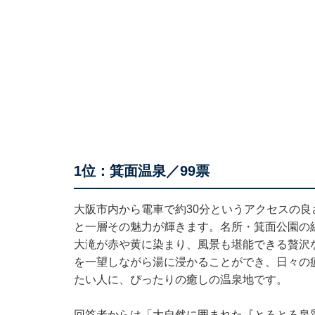
1位：箕面温泉／99票
大阪市内から電車で約30分というアクセスの
と一層その魅力が輝きます。名所・箕面公園の
大滝が赤や黄に染まり、風景も堪能できる贅沢
を一望しながら湯に浸かることができ、日々の
たい人に、ぴったりの癒しの温泉地です。
回答者からは「大自然に囲まれた『とろとろ泉