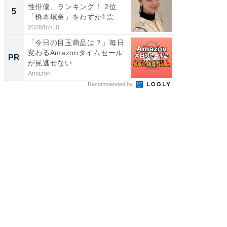
性俳優」ランキング！ 2位
性俳優」
5
5
「橋本環奈」をわずか1票
「鈴木
差...
倒...
2026/07/10
2026/08/0
「今日の目玉商品は？」毎日
GOETH
変わるAmazonタイムセール
を組み
PR
PR
が見逃せない
Amazon
FINCHI o
Recommended by