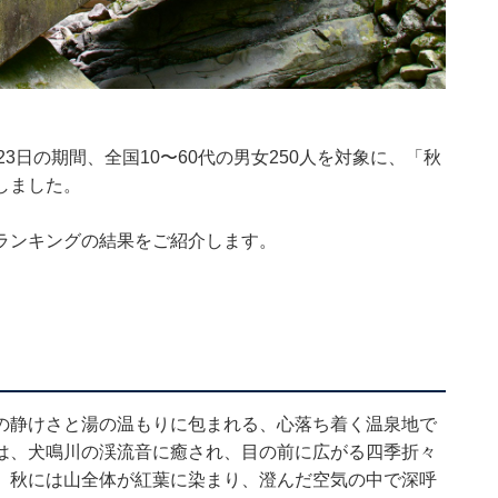
22〜23日の期間、全国10〜60代の男女250人を対象に、「秋
しました。
ランキングの結果をご紹介します。
の静けさと湯の温もりに包まれる、心落ち着く温泉地で
は、犬鳴川の渓流音に癒され、目の前に広がる四季折々
。秋には山全体が紅葉に染まり、澄んだ空気の中で深呼