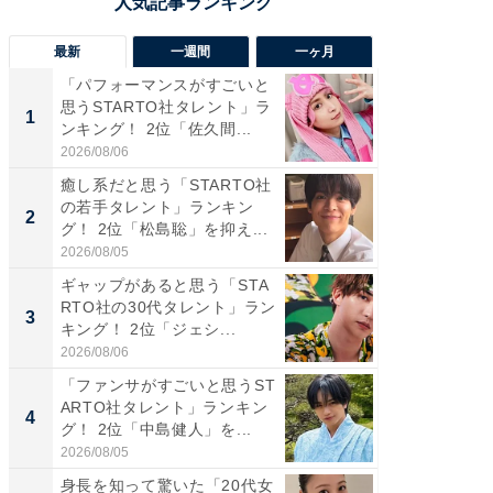
最新
一週間
一ヶ月
「パフォーマンスがすごいと
「癒し系
思うSTARTO社タレント」ラ
タレント
1
1
ンキング！ 2位「佐久間...
「井ノ原
2026/08/06
2026/08/0
癒し系だと思う「STARTO社
癒し系だ
の若手タレント」ランキン
の若手
2
2
グ！ 2位「松島聡」を抑え...
グ！ 2
2026/08/05
2026/08/0
ギャップがあると思う「STA
ギャップ
RTO社の30代タレント」ラン
RTO社
3
3
キング！ 2位「ジェシ...
キング！
2026/08/06
2026/08/0
「ファンサがすごいと思うST
「世界で
ARTO社タレント」ランキン
ARTO
4
4
グ！ 2位「中島健人」を...
グ！ 2
2026/08/05
2026/08/0
身長を知って驚いた「20代女
身長を知