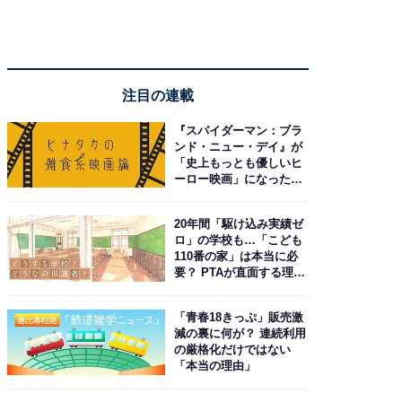
注目の連載
『スパイダーマン：ブラ
ンド・ニュー・デイ』が
「史上もっとも優しいヒ
ーロー映画」になった理
由。予習したい作品は？
20年間「駆け込み実績ゼ
ロ」の学校も…「こども
110番の家」は本当に必
要？ PTAが直面する理想
と現実
「青春18きっぷ」販売激
減の裏に何が？ 連続利用
の厳格化だけではない
「本当の理由」