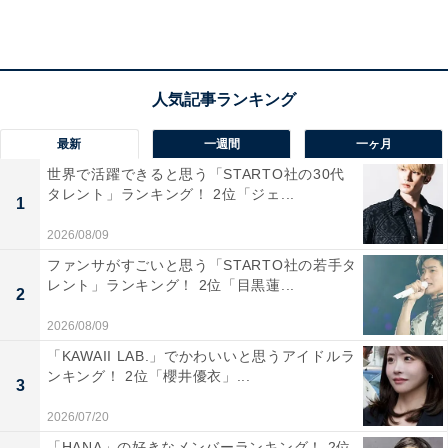
1位：つくば／163票
1位は「つくば」でした。日本有数の学術研究都市とし
最新
一週間
一ヶ月
て知られ、国の研究機関や大学、最先端の技術開発拠点
世界で活躍できると思う「STARTO社の30代
が集まる知の街です。街並みも整然としており、緑豊か
タレント」ランキング！ 2位「ジェ...
1
な環境と先進的な都市計画が調和する姿は「知的で豊
2026/08/09
か」な暮らしを象徴しているようにも見えます。さら
ファンサがすごいと思う「STARTO社の若手タ
に、国内外から研究者や技術者が集う国際的な側面も持
レント」ランキング！ 2位「目黒蓮...
2
ち、都市全体に洗練された雰囲気が漂っています。
2026/08/09
回答者のコメントを見ると「JAXAがあり研究所も多い
「KAWAII LAB.」でかわいいと思うアイドルラ
ンキング！ 2位「櫻井優衣」...
為、高収入の人が多いイメージ」（20代男性／埼玉
3
県）、「研究機関などが多く存在する地域でお金持ちの
2026/07/20
人が多そうなイメージがあるからです」（30代女性／宮
「HANA」の好きなメンバーランキング！ 2位