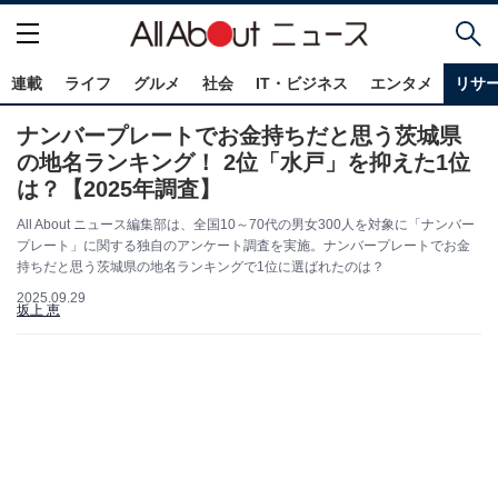
連載
ライフ
グルメ
社会
IT・ビジネス
エンタメ
リサ
ナンバープレートでお金持ちだと思う茨城県
の地名ランキング！ 2位「水戸」を抑えた1位
は？【2025年調査】
All About ニュース編集部は、全国10～70代の男女300人を対象に「ナンバー
プレート」に関する独自のアンケート調査を実施。ナンバープレートでお金
持ちだと思う茨城県の地名ランキングで1位に選ばれたのは？
2025.09.29
坂上 恵