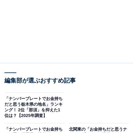
＞3位までの全ランキング結果を見る
※本調査は全国300人を対象に実施したもので、結果は
回答者の意見を集計したものであり、全体の意見を断定
的に示すものではありません
2位：水戸／130票
2位は「水戸」でした。茨城県の県庁所在地である水戸
は、歴史と行政の中心地。徳川御三家のひとつである水
編集部が選ぶおすすめ記事
戸藩の城下町として栄えた背景から、文化的な厚みや伝
統的な品格を備えていることが特徴です。さらに官公庁
「ナンバープレートでお金持ち
だと思う栃木県の地名」ランキ
や企業の拠点が集まり、教育や文化施設も充実している
ング！ 2位「那須」を抑えた1
ため、洗練された都市のイメージが強い場所といえるで
位は？【2025年調査】
しょう。
「ナンバープレートでお金持ち
北関東の「お金持ちだと思うナ