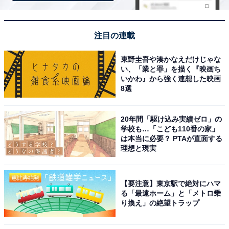
注目の連載
東野圭吾や湊かなえだけじゃな
い、「業と罪」を描く『映画ち
いかわ』から強く連想した映画
8選
20年間「駆け込み実績ゼロ」の
学校も…「こども110番の家」
は本当に必要？ PTAが直面する
理想と現実
こちらもおすすめ
【要注意】東京駅で絶対にハマ
る「最遠ホーム」と「メトロ乗
首都圏の「お金持ちだと思うナンバープレート
り換え」の絶望トラップ
の地名」ランキング！ 2位「品川」を抑えた1位
は？【2025年調査】