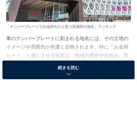
「ナンバープレートでお金持ちだと思う茨城県の地名」ランキング
車のナンバープレートに刻まれる地名には、その土地の
イメージや雰囲気が色濃く反映されます。特に「お金持
ちそう」と感じさせる地名は、地域の歴史や街並み、高
級感のある暮らしの印象と結びつき、周囲に一目置かれ
続きを読む
る存在として注目を集めています。
All About ニュース編集部は9月22～23日、全国10～70代
の男女300人を対象に「ナンバープレート」に関する独
自のアンケート調査を実施しました。今回はその中か
ら、ナンバープレートでお金持ちだと思う茨城県の地名
ランキングを紹介します！