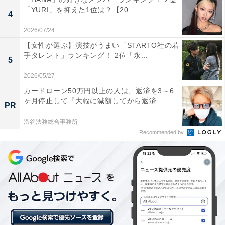
「YURI」を抑えた1位は？【20...
城県）、「学園都市で、天皇家の子供も通うくらいだか
4
らお金持ちの街なのではと思った」（50代女性／埼玉
2026/07/24
県）といった声がありました。
【女性が選ぶ】演技がうまい「STARTO社の若
手タレント」ランキング！ 2位「永...
5
※回答者のコメントは原文ママです
2026/05/27
カードローン50万円以上の人は、返済を3～6
ヶ月停止して『大幅に減額してから返済...
この記事の執筆者：
坂上 恵
PR
渋谷法務総合事務所
All About ニュースの編集者。オールアバウトに入社後、SNSトレン
Recommended by
ドにフォーカスした記事執筆やSEOライティングの経験を経て、の
ちにAll About ニュースチームのメンバーに加入。現在は旅行・カル
...続きを読む
チャー・エンタメなどを中心に企画編集を担当。東京都出身。居酒
屋巡りとスポーツ観戦が生きがい。
3位までの全ランキング結果を見
次ページ
る