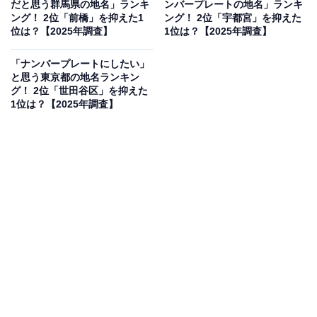
だと思う群馬県の地名」ランキ
ンバープレートの地名」ランキ
回答者からは「茨城の中でいちばん都会なエリアのイメ
ング！ 2位「前橋」を抑えた1
ング！ 2位「宇都宮」を抑えた
ージがあるから」（30代女性／徳島県）、「茨城県の中
位は？【2025年調査】
1位は？【2025年調査】
心都市なので、お金持ちも多いイメージだからです」
「ナンバープレートにしたい」
（60代女性／愛知県）、「水戸藩もいた歴史もあるの
と思う東京都の地名ランキン
で、経済は豊かだとイメージできます」（40代女性／長
グ！ 2位「世田谷区」を抑えた
1位は？【2025年調査】
崎県）などのコメントがありました。