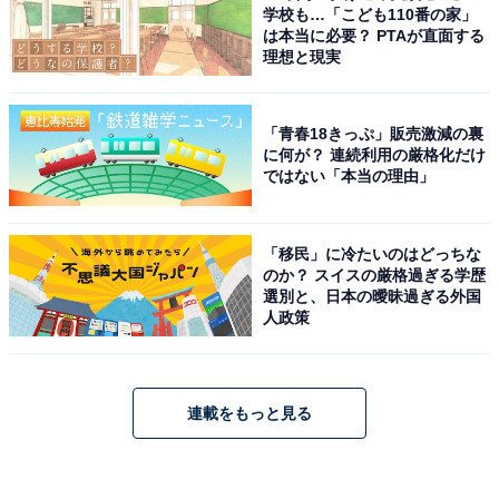
学校も…「こども110番の家」
は本当に必要？ PTAが直面する
理想と現実
「青春18きっぷ」販売激減の裏
に何が？ 連続利用の厳格化だけ
ではない「本当の理由」
「移民」に冷たいのはどっちな
のか？ スイスの厳格過ぎる学歴
選別と、日本の曖昧過ぎる外国
人政策
連載をもっと見る