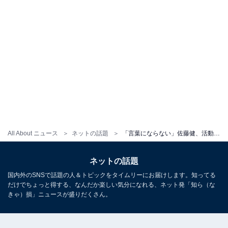
All About ニュース
ネットの話題
「言葉にならない」佐藤健、活動休止発表のPerfumeとの集合ショット！ 「同じ時代を生きられてよかった」
ネットの話題
国内外のSNSで話題の人＆トピックをタイムリーにお届けします。知ってる
だけでちょっと得する、なんだか楽しい気分になれる、ネット発「知ら（な
きゃ）損」ニュースが盛りだくさん。