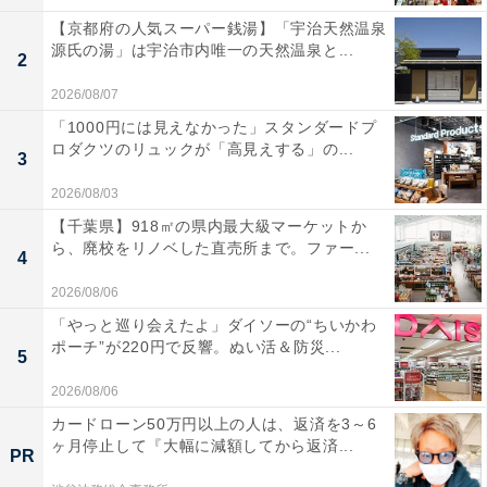
【京都府の人気スーパー銭湯】「宇治天然温泉
源氏の湯」は宇治市内唯一の天然温泉と...
2
2026/08/07
「1000円には見えなかった」スタンダードプ
ロダクツのリュックが「高見えする」の...
3
2026/08/03
【千葉県】918㎡の県内最大級マーケットか
ら、廃校をリノベした直売所まで。ファー...
4
2026/08/06
「やっと巡り会えたよ」ダイソーの“ちいかわ
ポーチ”が220円で反響。ぬい活＆防災...
5
2026/08/06
カードローン50万円以上の人は、返済を3～6
ヶ月停止して『大幅に減額してから返済...
PR