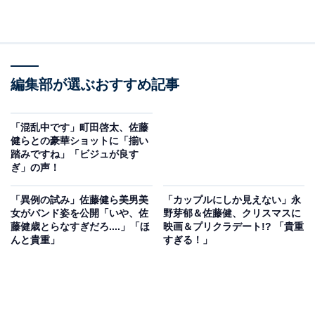
編集部が選ぶおすすめ記事
「混乱中です」町田啓太、佐藤
健らとの豪華ショットに「揃い
踏みですね」「ビジュが良す
ぎ」の声！
「異例の試み」佐藤健ら美男美
「カップルにしか見えない」永
女がバンド姿を公開「いや、佐
野芽郁＆佐藤健、クリスマスに
藤健歳とらなすぎだろ....」「ほ
映画＆プリクラデート!? 「貴重
んと貴重」
すぎる！」