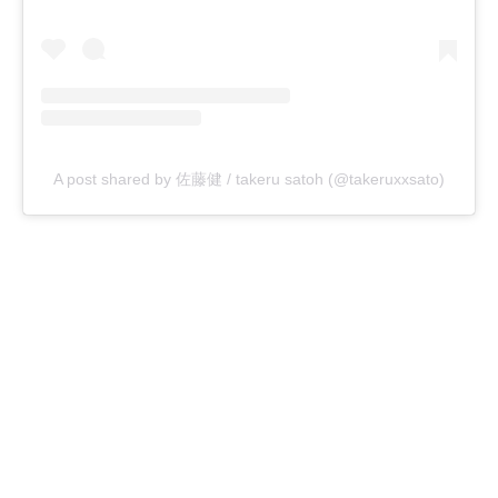
A post shared by 佐藤健 / takeru satoh (@takeruxxsato)