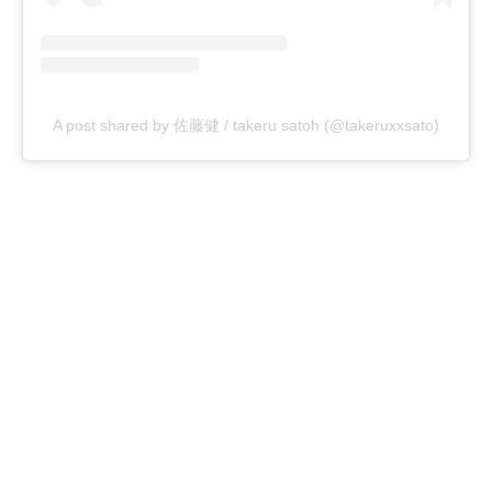
A post shared by 佐藤健 / takeru satoh (@takeruxxsato)