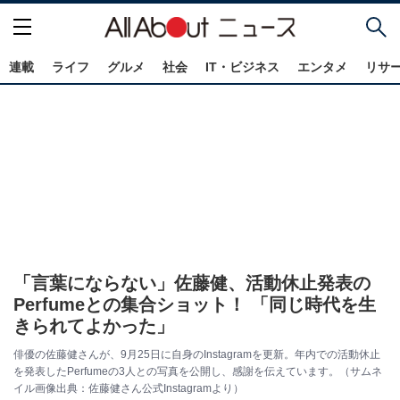
連載
ライフ
グルメ
社会
IT・ビジネス
エンタメ
リサ
「言葉にならない」佐藤健、活動休止発表の
Perfumeとの集合ショット！ 「同じ時代を生
きられてよかった」
俳優の佐藤健さんが、9月25日に自身のInstagramを更新。年内での活動休止
を発表したPerfumeの3人との写真を公開し、感謝を伝えています。（サムネ
イル画像出典：佐藤健さん公式Instagramより）