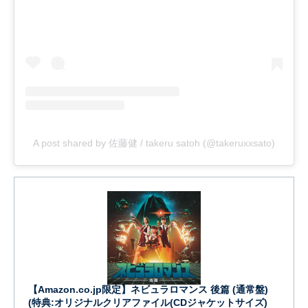
A post shared by 佐藤健 / takeru satoh (@takeruxxsato)
【Amazon.co.jp限定】ネビュラロマンス 後篇 (通常盤)
(特典:オリジナルクリアファイル(CDジャケットサイズ)