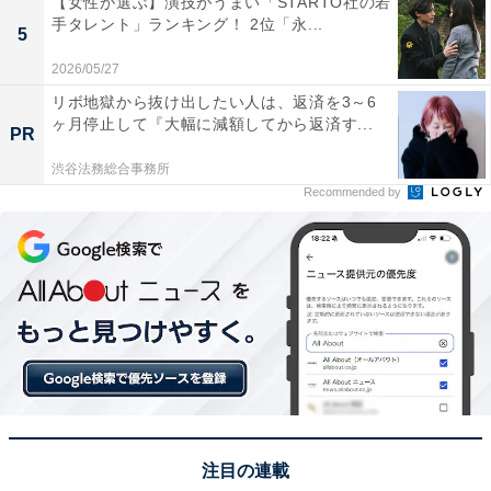
【女性が選ぶ】演技がうまい「STARTO社の若
楽しめそうです」（20代男性／愛知県）、「ゴンドラで
手タレント」ランキング！ 2位「永...
5
紅葉が見れて、アクセスがいい」（50代その他／栃木
2026/05/27
県）、「川端康成の小説『雪国』のモデルになった温泉
リボ地獄から抜け出したい人は、返済を3～6
地なので行ってみたい」（40代女性／神奈川県）といっ
ヶ月停止して『大幅に減額してから返済す...
PR
た声が集まりました。
渋谷法務総合事務所
Recommended by
※回答者からのコメントは原文ママです
この記事の執筆者：
坂上 恵
All About ニュースの編集者。オールアバウトに入社後、SNSトレン
ドにフォーカスした記事執筆やSEOライティングの経験を経て、の
ちにAll About ニュースチームのメンバーに加入。現在は旅行・カル
...続きを読む
チャー・エンタメなどを中心に企画編集を担当。東京都出身。居酒
屋巡りとスポーツ観戦が生きがい。
注目の連載