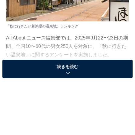
「秋に行きたい新潟県の温泉地」ランキング
All About ニュース編集部では、2025年9月22〜23日の期
間、全国10〜60代の男女250人を対象に、「秋に行きた
い温泉地」に関するアンケートを実施しました。
続きを読む
その中から、「秋に行きたい新潟県の温泉地」ランキン
グの結果をご紹介します。
＞9位までの全ランキング結果を見る
2位：月岡温泉／56票
まるで宝石のように澄んだエメラルドグリーンの湯が湛