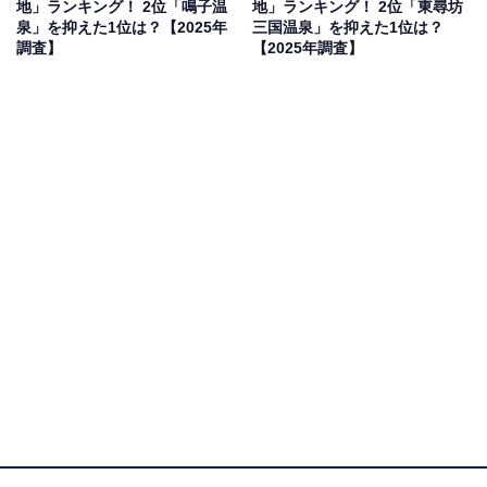
地」ランキング！ 2位「鳴子温
地」ランキング！ 2位「東尋坊
県）、「月岡温泉のお湯は肌によいと聞いたことがあ
泉」を抑えた1位は？【2025年
三国温泉」を抑えた1位は？
り、効果を試してみたいから」（20代女性／愛知県）と
調査】
【2025年調査】
いった声が集まりました。
1位：越後湯沢温泉／119票