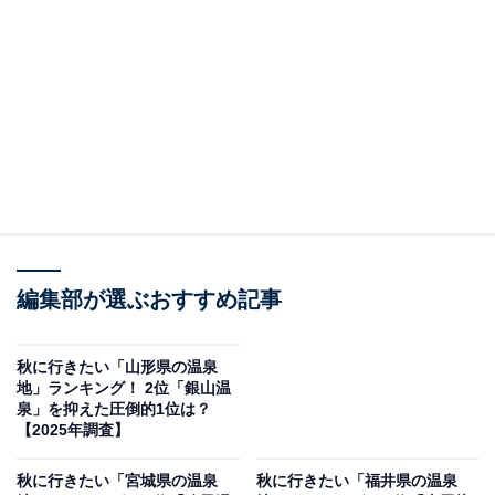
えられる月岡温泉は、「美人の湯」として長年愛されて
きた新潟県屈指の温泉地です。硫黄成分をたっぷり含ん
だお湯は、肌にしっとりとした潤いを与えてくれると評
判で、女性客を中心に高い人気を誇ります。秋になると
温泉街の周辺では紅葉が美しく色づき、湯けむりと赤や
黄の葉が織りなす幻想的な景色が広がります。街歩きも
楽しみの1つで、足湯やカフェ、地酒の試飲スポットな
どもあり、滞在中にさまざまな楽しみ方ができるのが魅
力です。
編集部が選ぶおすすめ記事
回答者からは「エメラルドグリーンの、硫黄泉。新潟な
ので、お酒も美味しい」（50代女性／愛知県）、「秋は
秋に行きたい「山形県の温泉
地」ランキング！ 2位「銀山温
温泉街の足湯や手湯を巡りながら、紅葉と地元グルメを
泉」を抑えた圧倒的1位は？
楽しめるから」（50代男性／広島県）、「5年前に行
【2025年調査】
き、ご飯が美味しくて米の時期なので温泉に入りながら
秋に行きたい「宮城県の温泉
秋に行きたい「福井県の温泉
新米をめいいっぱい食べたいから」（20代女性／宮城