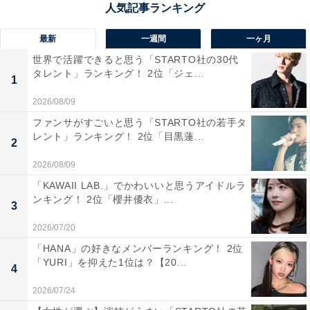
川端康成の名作『雪国』の舞台として知られる越後湯沢
最新
一週間
一ヶ月
温泉は、文学と自然が調和した風情ある温泉地。新幹線
世界で活躍できると思う「STARTO社の30代
で東京から約90分という好立地にありながら、四季折々
タレント」ランキング！ 2位「ジェ...
1
の自然が堪能できるのも魅力です。特に秋は、山々が紅
2026/08/09
葉に染まり、湯沢高原ロープウェイから見下ろす色とり
ファンサがすごいと思う「STARTO社の若手タ
どりの絶景が訪れる人の心を癒します。リゾートホテル
レント」ランキング！ 2位「目黒蓮...
2
から趣ある温泉旅館までさまざまな宿があり、宿ごとに
2026/08/09
異なる湯の趣を楽しめる点も人気の理由。歴史と現代的
「KAWAII LAB.」でかわいいと思うアイドルラ
な快適さが共存する温泉街で、深まりゆく秋をじっくり
ンキング！ 2位「櫻井優衣」...
3
味わってみてはいかがでしょうか。
2026/07/20
回答者からは「源泉掛け流しは貴重であり、温泉好きと
「HANA」の好きなメンバーランキング！ 2位
「YURI」を抑えた1位は？【20...
しては惹かれる言葉である」（40代女性／埼玉県）、
4
「アクセスが良く、秋は周囲の山々が紅葉に染まり絶景
2026/07/24
を楽しめるのが魅力です。温泉街も充実していて散策も