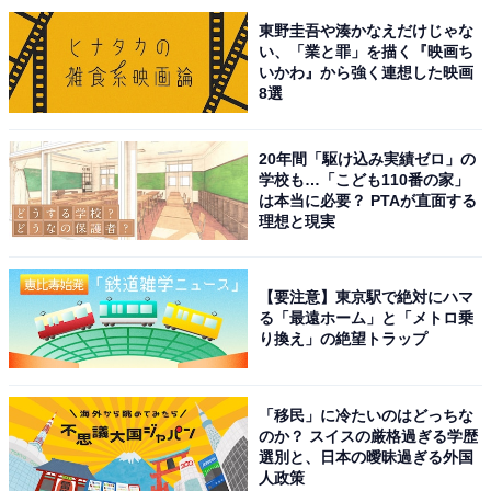
次ページ
9位までのランキング結果を見る
東野圭吾や湊かなえだけじゃな
い、「業と罪」を描く『映画ち
いかわ』から強く連想した映画
8選
20年間「駆け込み実績ゼロ」の
学校も…「こども110番の家」
は本当に必要？ PTAが直面する
理想と現実
【要注意】東京駅で絶対にハマ
る「最遠ホーム」と「メトロ乗
り換え」の絶望トラップ
「移民」に冷たいのはどっちな
こちらもおすすめ
のか？ スイスの厳格過ぎる学歴
選別と、日本の曖昧過ぎる外国
秋に行きたい「福島県の温泉地」ランキング！
人政策
2位「磐梯熱海温泉」、僅差の1位は？【2025年