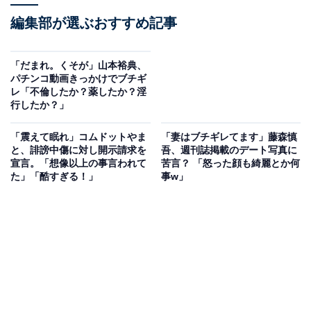
編集部が選ぶおすすめ記事
「だまれ。くそが」山本裕典、
パチンコ動画きっかけでブチギ
レ「不倫したか？薬したか？淫
行したか？」
「震えて眠れ」コムドットやま
「妻はブチギレてます」藤森慎
と、誹謗中傷に対し開示請求を
吾、週刊誌掲載のデート写真に
宣言。「想像以上の事言われて
苦言？ 「怒った顔も綺麗とか何
た」「酷すぎる！」
事w」