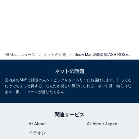
All About ニュース
ネットの話題
Snow Man楽曲提供のSHIROSE、同業者に「ガチきも」「ケンカ売ってんのけ？」と挑発!? 「返しがさすがです」
ネットの話題
国内外のSNSで話題の人＆トピックをタイムリーにお届けします。知ってる
だけでちょっと得する、なんだか楽しい気分になれる、ネット発「知ら（な
きゃ）損」ニュースが盛りだくさん。
関連サービス
All About
All About Japan
イチオシ