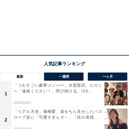
最新
一週間
一ヶ月
「うわすごい豪華メンバー」木梨憲武、ヒロミ
へ「連絡ください！」呼び掛ける。ISS...
1
2024/10/17
「リアル天使」篠崎愛、肩をちら見せしたバス
ローブ姿に「可愛すぎんぞ～」「目の表情...
2