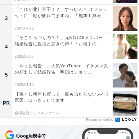
2023/03/03
「これが北川景子！？」すっぴん？ オフショ
ットに「顔が疲れてますね」「無加工無表...
3
2025/04/22
「そこくっつくの？！」元NGT48メンバー、
結婚報告に祝福と驚きの声！「お相手の...
4
2026/08/07
「やっと報告！」人気YouTuber、イケメン夫
の顔出しで結婚報告「明日はショッ...
5
2026/01/15
【宝くじ何年も買って一度も当たらない人へ】
原因、はっきりしてます
PR
合同会社デジタルファーム
Recommended by