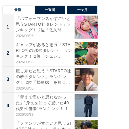
最新
一週間
一ヶ月
「パフォーマンスがすごいと
「癒し系
思うSTARTO社タレント」ラ
タレント
1
1
ンキング！ 2位「佐久間...
「井ノ原
2026/08/06
2026/08/0
ギャップがあると思う「STA
ギャップ
RTO社の30代タレント」ラン
RTO社
2
2
キング！ 2位「ジェシ...
キング！
2026/08/06
2026/08/0
癒し系だと思う「STARTO社
癒し系だ
の若手タレント」ランキン
の若手
3
3
グ！ 2位「松島聡」を抑え...
グ！ 2
2026/08/05
2026/08/0
「背まで高いと思わなかっ
「世界で
た」“身長を知って驚いた40
ARTO
4
4
代男性俳優”ランキング！ 1...
グ！ 2
2026/06/13
2026/08/0
「ファンサがすごいと思うST
スタイ
ARTO社タレント」ランキン
ニア」ラ