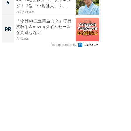
5
5
グ！ 2位「中島健人」を...
我（ACE
2026/08/05
2026/08/0
「今日の目玉商品は？」毎日
シェア別荘
変わるAmazonタイムセール
wners
PR
PR
が見逃せない
Amazon
COCO VIL
Recommended by