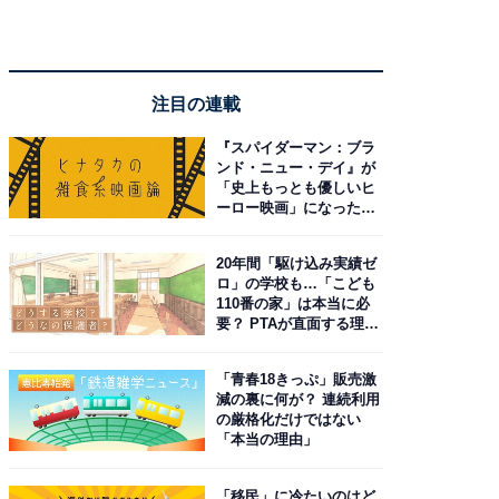
注目の連載
『スパイダーマン：ブラ
ンド・ニュー・デイ』が
「史上もっとも優しいヒ
ーロー映画」になった理
由。予習したい作品は？
20年間「駆け込み実績ゼ
ロ」の学校も…「こども
110番の家」は本当に必
要？ PTAが直面する理想
と現実
「青春18きっぷ」販売激
減の裏に何が？ 連続利用
の厳格化だけではない
「本当の理由」
「移民」に冷たいのはど