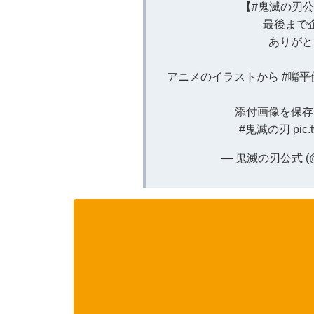
【
#鬼滅の刃公
最後まで
ありがと
アニメのイラストから
#嘴平
添付画像を保存
#鬼滅の刃
pic
— 鬼滅の刃公式 (@ki