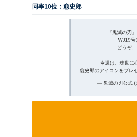
同率10位：愈史郎
『鬼滅の刃』
WJ19
どうぞ、
今週は、珠世に
愈史郎のアイコンをプレ
— 鬼滅の刃公式 (@k