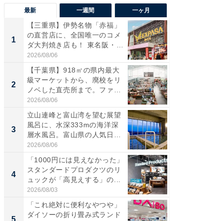
最新
一週間
一ヶ月
【三重県】伊勢名物「赤福」
【兵庫
の直営店に、全国唯一のコメ
ーメン
1
1
ダ大判焼き店も！ 東名阪・
再現した
伊...
道...
2026/08/06
2026/08/0
【千葉県】918㎡の県内最大
【三重
級マーケットから、廃校をリ
の直営
2
2
ノベした直売所まで。ファ
ダ大判焼
ー...
伊...
2026/08/06
2026/08/0
立山連峰と富山湾を望む展望
【千葉県
風呂に、水深333mの海洋深
級マー
3
3
層水風呂。富山県の人気日
ノベし
帰...
ー...
2026/08/06
2026/08/0
「1000円には見えなかった」
ステラ
スタンダードプロダクツのリ
詰め放題
4
4
ュックが「高見えする」の...
00円で「
2026/08/03
2026/08/0
「これ絶対に便利なやつや」
立山連
ダイソーの折り畳み式ランド
風呂に、
5
5