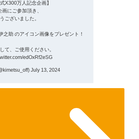
式X300万人記念企画
】
企画にご参加頂き、
うございました。
伊之助
のアイコン画像をプレゼント！
して、ご使用ください。
.twitter.com/edOxRf2eSG
metsu_off)
July 13, 2024