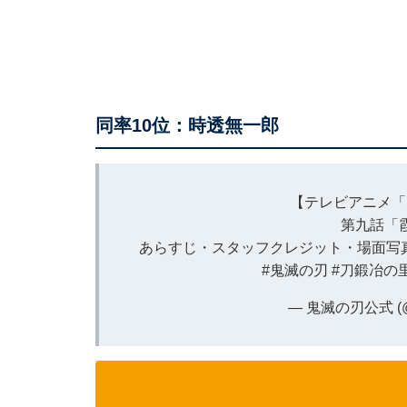
同率10位：時透無一郎
【テレビアニメ「
第九話「
あらすじ・スタッフクレジット・場面写
#鬼滅の刃
#刀鍛冶の
— 鬼滅の刃公式 (@ki