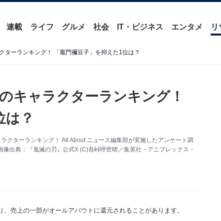
連載
ライフ
グルメ
社会
IT・ビジネス
エンタメ
リ
クターランキング！ 「竈門禰豆子」を抑えた1位は？
』のキャラクターランキング！
位は？
ターランキング！ All About ニュース編集部が実施したアンケート調
像出典：『鬼滅の刃』公式X (C)吾峠呼世晴／集英社・アニプレックス・
り、売上の一部がオールアバウトに還元されることがあります。