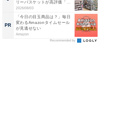
リーバスケットが高評価「使
層水風
わ...
帰...
2026/08/03
2026/08/0
「今日の目玉商品は？」毎日
専門家
変わるAmazonタイムセール
カラダ
PR
PR
が見逃せない
Amazon
森永乳業
Recommended by