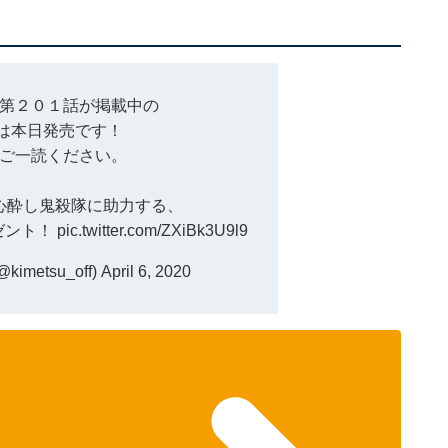
第２０１話が掲載中の
号は本日発売です！
ご一読ください。
心酔し鬼殺隊に助力する、
ゼント！
pic.twitter.com/ZXiBk3U9l9
imetsu_off)
April 6, 2020