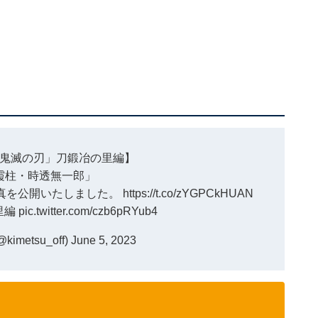
鬼滅の刃」刀鍛冶の里編】
霞柱・時透無一郎」
真を公開いたしました。
https://t.co/zYGPCkHUAN
里編
pic.twitter.com/czb6pRYub4
metsu_off)
June 5, 2023