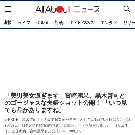
連載
ライフ
グルメ
社会
IT・ビジネス
エンタメ
リサ
「美男美女過ぎます」宮崎麗果、黒木啓司と
のゴージャスな夫婦ショット公開！ 「いつ見
ても品がありますね」
元EXILE・黒木啓司さんの妻で起業家やモデルとして活動する宮崎麗果さんは
9月19日、自身のInstagramを更新。夫婦ショットを披露しました。（サムネ
イル画像出典：宮崎麗果さん公式Instagramより）