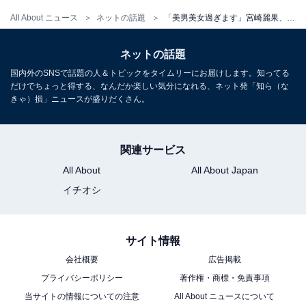
All About ニュース
ネットの話題
「美男美女過ぎます」宮崎麗果、黒木啓司とのゴージャスな夫婦ショット公開！ 「いつ見ても品がありますね」
ネットの話題
国内外のSNSで話題の人＆トピックをタイムリーにお届けします。知ってる
だけでちょっと得する、なんだか楽しい気分になれる、ネット発「知ら（な
きゃ）損」ニュースが盛りだくさん。
関連サービス
All About
All About Japan
イチオシ
サイト情報
会社概要
広告掲載
プライバシーポリシー
著作権・商標・免責事項
当サイトの情報についての注意
All About ニュースについて