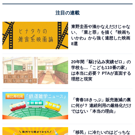
注目の連載
東野圭吾や湊かなえだけじゃな
い、「業と罪」を描く『映画ち
いかわ』から強く連想した映画
8選
20年間「駆け込み実績ゼロ」の
学校も…「こども110番の家」
は本当に必要？ PTAが直面する
理想と現実
「青春18きっぷ」販売激減の裏
に何が？ 連続利用の厳格化だけ
ではない「本当の理由」
「移民」に冷たいのはどっちな