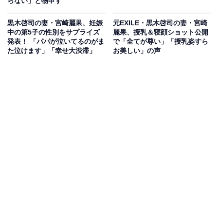
らない」と物申す
黒木啓司の妻・宮崎麗果、妊娠
元EXILE・黒木啓司の妻・宮崎
中の第5子の性別をサプライズ
麗果、授乳＆寝顔ショット公開
発表！ 「パパが泣いてるのがま
で「全てが尊い」「授乳姿すら
た泣けます」「幸せ大渋滞」
お美しい」の声