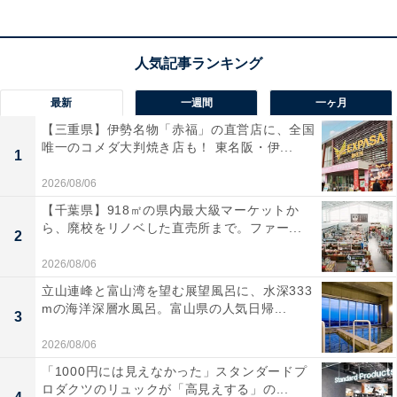
最新
一週間
一ヶ月
【三重県】伊勢名物「赤福」の直営店に、全国
唯一のコメダ大判焼き店も！ 東名阪・伊...
1
2026/08/06
【千葉県】918㎡の県内最大級マーケットか
ら、廃校をリノベした直売所まで。ファー...
2
2026/08/06
立山連峰と富山湾を望む展望風呂に、水深333
mの海洋深層水風呂。富山県の人気日帰...
3
2026/08/06
「1000円には見えなかった」スタンダードプ
ロダクツのリュックが「高見えする」の...