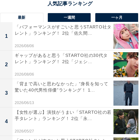
神話「因幡の白うさぎ」にちなんだ道の駅で、白うさぎ
をモチーフにしたかわいらしいお土産が充実。日本海を
最新
一週間
一ヶ月
望むロケーションも魅力で、縁結びに関連するアイテム
「パフォーマンスがすごいと思うSTARTO社タ
やスイーツなども人気を集めています。
レント」ランキング！ 2位「佐久間...
1
2026/08/06
回答者からは「梨を使ったお菓子や加工品、日本酒や海
ギャップがあると思う「STARTO社の30代タ
産物など、県内各地の名産が幅広く揃っているからで
レント」ランキング！ 2位「ジェシ...
2
す。観光スポット・白兎神社のすぐそばにあるため、観
2026/08/06
光客向けのお土産ラインナップが豊富で、鳥取らしい一
「背まで高いと思わなかった」“身長を知って
品を探すにはぴったり」（50代男性／千葉県）、「因幡
驚いた40代男性俳優”ランキング！ 1...
3
の白兎にちなんで、白兎まんじゅうを買って帰ると、話
のタネになります」（60代男性／新潟県）、「『白うさ
2026/06/13
ぎグッズ』や『縁結びのお菓子』など、神話に関連した
【女性が選ぶ】演技がうまい「STARTO社の若
手タレント」ランキング！ 2位「永...
お土産が充実してます」（50代女性／広島県）といった
4
声が集まりました。
2026/05/27