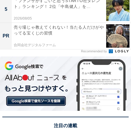
「ファンサがすごいと思うSTARTO社タレン
ト」ランキング！ 2位「中島健人」を...
5
※回答者からのコメントは原文ママです
2026/08/05
売り場じゃ教えてくれない！当たる人だけがや
この記事の執筆者：
坂上 恵
ってる宝くじの習慣
PR
合同会社デジタルファーム
All About ニュースの編集者。オールアバウトに入社後、SNSトレン
Recommended by
ドにフォーカスした記事執筆やSEOライティングの経験を経て、の
ちにAll About ニュースチームのメンバーに加入。現在は旅行・カル
...続きを読む
チャー・エンタメなどを中心に企画編集を担当。東京都出身。居酒
屋巡りとスポーツ観戦が生きがい。
次ページ
12位までのランキング結果を見る
注目の連載