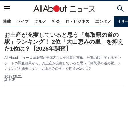
連載
ライフ
グルメ
社会
IT・ビジネス
エンタメ
リサ
お土産が充実していると思う「鳥取県の道の
駅」ランキング！ 2位「大山恵みの里」を抑え
た1位は？【2025年調査】
All About ニュース編集部が全国211人を対象に実施した道の駅に関するアン
ケートの調査結果から、お土産が充実していると思う「鳥取県の道の駅」ラ
ンキングを発表！ 2位「大山恵みの里」を抑えた1位は？
2025.09.21
坂上 恵