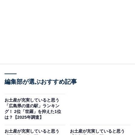
＞12位までの全ランキング結果を見る
2位：大山恵みの里（大山町）／28票
大山の麓に広がる自然豊かなエリアに位置し、地元野菜
や加工品、スイーツなどの特産品がそろいます。旬の農
産物を使ったお惣菜や地元グルメも人気で、ドライブ途
中の立ち寄りスポットとして定評があります。
回答者からは「大山の乳製品や野菜を中心に品揃えが豊
編集部が選ぶおすすめ記事
富。ヨーグルトやチーズは特に人気で、お土産に喜ばれ
る」（30代女性／大阪府）、「伝統大山おこわや地元そ
お土産が充実していると思う
「広島県の道の駅」ランキン
ば粉のそば、梨のジュース、みくりや板ワカメクッキー
グ！ 2位「世羅」を抑えた1位
あり」（40代男性／沖縄県）、「大山牛乳やヨーグル
は？【2025年調査】
ト、チーズなどの乳製品をはじめ、地元野菜・果物、大
お土産が充実していると思う
お土産が充実していると思う
山そば、加工品（ジャム・スイーツ・惣菜など）、地酒