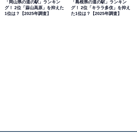
「岡山県の道の駅」ランキン
「島根県の道の駅」ランキン
も揃っています」（50代男性／東京都）といった声が集
グ！ 2位「蒜山高原」を抑えた
グ！ 2位「キララ多伎」を抑え
まりました。
1位は？【2025年調査】
た1位は？【2025年調査】
1位：神話の里 白うさぎ（鳥取市）／58票