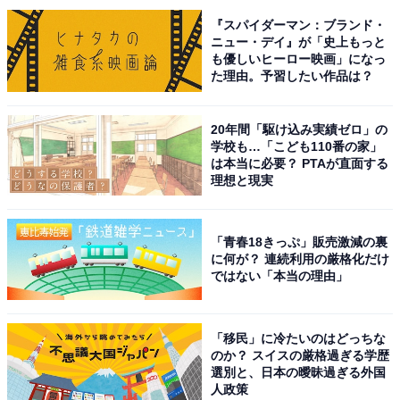
『スパイダーマン：ブランド・
ニュー・デイ』が「史上もっと
も優しいヒーロー映画」になっ
た理由。予習したい作品は？
20年間「駆け込み実績ゼロ」の
学校も…「こども110番の家」
は本当に必要？ PTAが直面する
理想と現実
こちらもおすすめ
「青春18きっぷ」販売激減の裏
お土産が充実していると思う「山口県の道の
に何が？ 連続利用の厳格化だけ
駅」ランキング！ 2位「センザキッチン」を抑
ではない「本当の理由」
えた1位は？【2025年調査】
「移民」に冷たいのはどっちな
のか？ スイスの厳格過ぎる学歴
選別と、日本の曖昧過ぎる外国
人政策