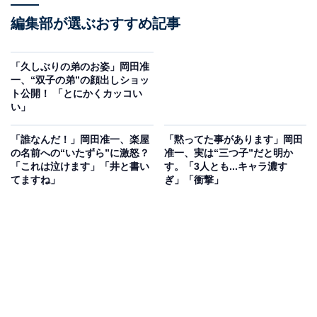
編集部が選ぶおすすめ記事
「久しぶりの弟のお姿」岡田准
一、“双子の弟”の顔出しショッ
ト公開！ 「とにかくカッコい
い」
「誰なんだ！」岡田准一、楽屋
「黙ってた事があります」岡田
の名前への“いたずら”に激怒？
准一、実は“三つ子”だと明か
「これは泣けます」「井と書い
す。「3人とも...キャラ濃す
てますね」
ぎ」「衝撃」