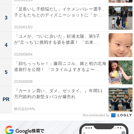
2026/01/29
「足長いし子煩悩だし」イケメンバレー選手、
子どもたちとのディズニーショットに「か...
3
2026/01/03
「ユメが、ついに歩いた」杉浦太陽、第5子
が“立っち”に挑戦する姿を披露！ 「出来...
4
2026/08/04
「顔ちっっちゃ！」藤田ニコル、娘と初の北海
道旅行を公開！ 「スタイルよすぎるよ〜...
5
2026/08/08
『カートン買い、ダメ。ゼッタイ。』年間11
万円節約の新型タバコが爆売れ
PR
株式会社HAL
Recommended by