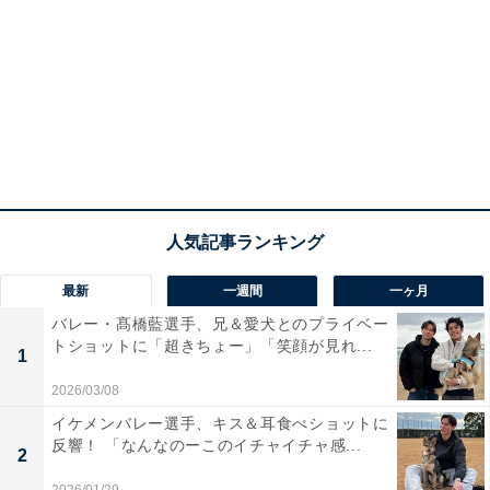
最新
一週間
一ヶ月
バレー・髙橋藍選手、兄＆愛犬とのプライベー
トショットに「超きちょー」「笑顔が見れ...
1
2026/03/08
イケメンバレー選手、キス＆耳食べショットに
反響！ 「なんなのーこのイチャイチャ感...
2