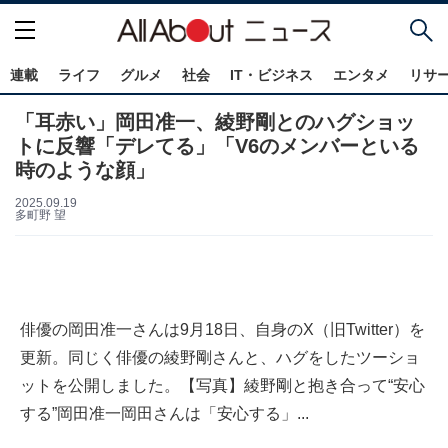
連載
ライフ
グルメ
社会
IT・ビジネス
エンタメ
リサ
「耳赤い」岡田准一、綾野剛とのハグショッ
トに反響「デレてる」「V6のメンバーといる
時のような顔」
2025.09.19
多町野 望
俳優の岡田准一さんは9月18日、自身のX（旧Twitter）を
更新。同じく俳優の綾野剛さんと、ハグをしたツーショ
ットを公開しました。【写真】綾野剛と抱き合って“安心
する”岡田准一岡田さんは「安心する」...