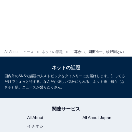
All About ニュース
ネットの話題
「耳赤い」岡田准一、綾野剛とのハグショットに反響「デレてる」「V6のメンバーといる時のような顔」
ネットの話題
国内外のSNSで話題の人＆トピックをタイムリーにお届けします。知ってる
だけでちょっと得する、なんだか楽しい気分になれる、ネット発「知ら（な
きゃ）損」ニュースが盛りだくさん。
関連サービス
All About
All About Japan
イチオシ