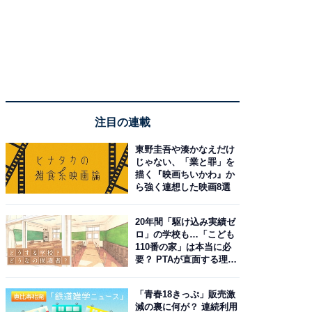
注目の連載
東野圭吾や湊かなえだけ
じゃない、「業と罪」を
描く『映画ちいかわ』か
ら強く連想した映画8選
20年間「駆け込み実績ゼ
ロ」の学校も…「こども
110番の家」は本当に必
要？ PTAが直面する理想
と現実
「青春18きっぷ」販売激
減の裏に何が？ 連続利用