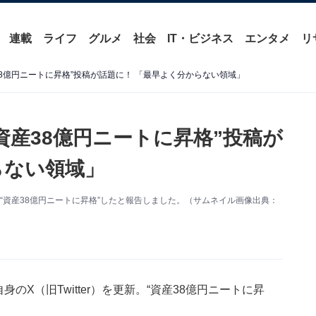
連載
ライフ
グルメ
社会
IT・ビジネス
エンタメ
リ
8億円ニートに昇格”投稿が話題に！ 「最早よく分からない領域」
資産38億円ニートに昇格”投稿が
らない領域」
。“資産38億円ニートに昇格”したと報告しました。（サムネイル画像出典：
のX（旧Twitter）を更新。“資産38億円ニートに昇