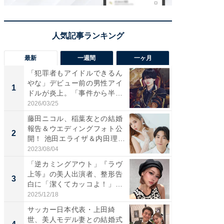
最新
一週間
一ヶ月
「犯罪者もアイドルできるん
「さす
やな」デビュー前の男性アイ
は」高
1
1
ドルが炎上。「事件から半年
災地を
も...
「カ...
2026/03/25
2026/08/0
藤田ニコル、稲葉友との結婚
「女の
報告＆ウエディングフォト公
介、バ
2
2
開！ 池田エライザ＆内田理
らのプレ
央...
愛...
2023/08/04
2026/08/0
「逆カミングアウト」『ラヴ
「脚が
上等』の美人出演者、整形告
横川尚
3
3
白に「潔くてカッコよ！」
ムキな姿
「好...
刃...
2025/12/18
2026/08/0
サッカー日本代表・上田綺
「え、
世、美人モデル妻との結婚式
芸人、2