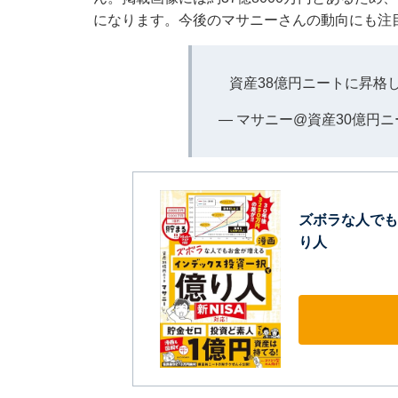
になります。今後のマサニーさんの動向にも注
資産38億円ニートに昇格
— マサニー@資産30億円ニート 
ズボラな人でも
り人