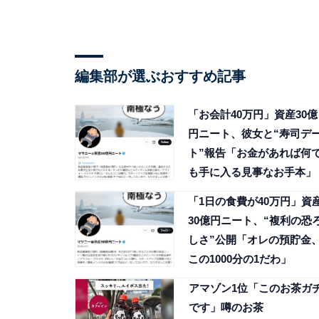
編集部が選ぶおすすめ記事
「お会計40万円」資産30億
円ニート、彼女と“寿司デ
ト”報告「お金があれば何
も手に入る見事なお手本」
「1日の食費が40万円」資
30億円ニート、“複利の恐
しさ”公開「オレの預貯金
この1000分の1だわ」
アマゾン1位「このお茶ガ
です」噂のお茶