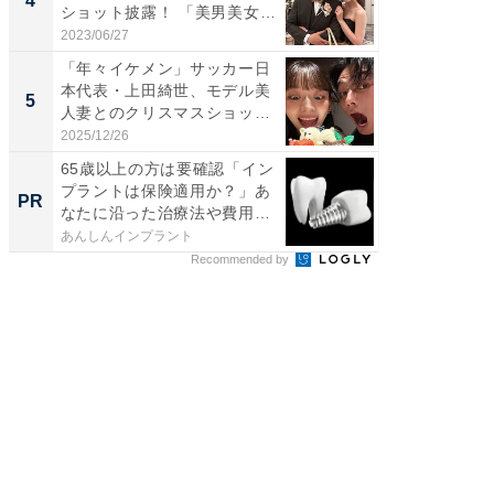
4
4
ショット披露！ 「美男美女」
エットに
「...
2023/06/27
2026/08/0
「年々イケメン」サッカー日
「脳がバ
本代表・上田綺世、モデル美
装姿が話
5
5
人妻とのクリスマスショット
のお父さ
に...
2025/12/26
2026/08/0
65歳以上の方は要確認「イン
「歯を失
プラントは保険適用か？」あ
必ずや
PR
PR
なたに沿った治療法や費用
インプ
を...
あんしんインプラント
あんしん
Recommended by