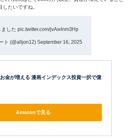
目したいですね。
しました
pic.twitter.com/jvAwInm3Hp
(@alljon12)
September 16, 2025
お金が増える 漫画インデックス投資一択で億
Amazonで見る