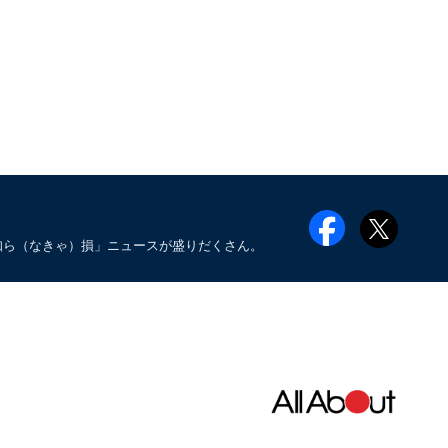
知ら（なきゃ）損」ニュースが盛りだくさん。