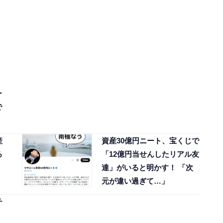
ー
で
産
資産30億円ニート、宝くじで
ろ
「12億円当せんしたリアル友
、
達」がいると明かす！ 「次
元が違い過ぎて…」
チ