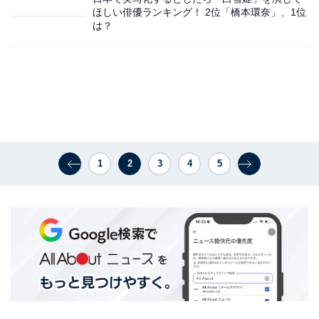
ほしい俳優ランキング！ 2位「橋本環奈」、1位
は？
1
2
3
4
5