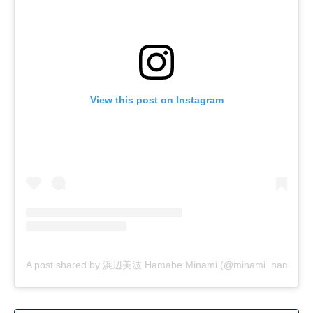
View this post on Instagram
A post shared by 浜辺美波 Hamabe Minami (@minami_hamabe.off