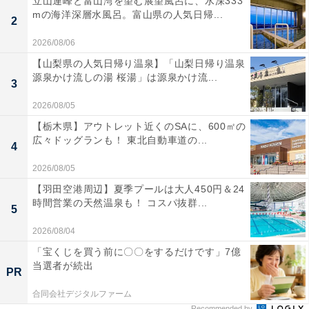
立山連峰と富山湾を望む展望風呂に、水深333
mの海洋深層水風呂。富山県の人気日帰...
2
2026/08/06
【山梨県の人気日帰り温泉】「山梨日帰り温泉
源泉かけ流しの湯 桜湯」は源泉かけ流...
3
2026/08/05
【栃木県】アウトレット近くのSAに、600㎡の
広々ドッグランも！ 東北自動車道の...
4
2026/08/05
【羽田空港周辺】夏季プールは大人450円＆24
時間営業の天然温泉も！ コスパ抜群...
5
2026/08/04
「宝くじを買う前に〇〇をするだけです」7億
当選者が続出
PR
合同会社デジタルファーム
Recommended by