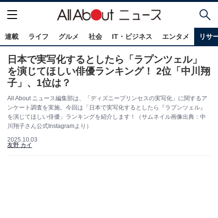
連載
ライフ
グルメ
社会
IT・ビジネス
エンタメ
リサ
日本で実写化するとしたら「ラプンツェル」
を演じてほしい俳優ランキング！ 2位「中川翔
子」、1位は？
All About ニュース編集部は、「ディズニープリンセスの実写化」に関するア
ンケート調査を実施。今回は「日本で実写化するとしたら『ラプンツェル』
を演じてほしい俳優」ランキングを紹介します！（サムネイル画像出典：中
川翔子さん公式Instagramより）
2025.10.03
友野 カイ