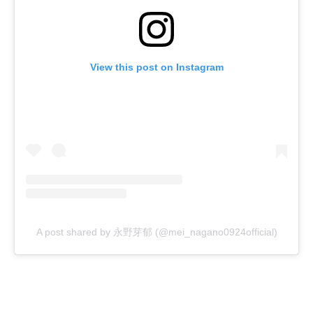
View this post on Instagram
A post shared by 永野芽郁 (@mei_nagano0924official)