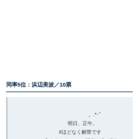
同率5位：浜辺美波／10票
⠀⠀⠀⠀⠀
。.*･ﾟ
明日、正午。
#ほどなく解禁です