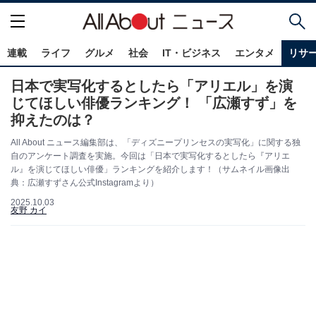
連載
ライフ
グルメ
社会
IT・ビジネス
エンタメ
リサ
日本で実写化するとしたら「アリエル」を演
じてほしい俳優ランキング！ 「広瀬すず」を
抑えたのは？
All About ニュース編集部は、「ディズニープリンセスの実写化」に関する独
自のアンケート調査を実施。今回は「日本で実写化するとしたら『アリエ
ル』を演じてほしい俳優」ランキングを紹介します！（サムネイル画像出
典：広瀬すずさん公式Instagramより）
2025.10.03
友野 カイ