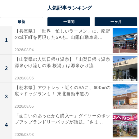
最新
一週間
一ヶ月
【兵庫県】「世界一忙しいラーメン」に、龍野
の城下町を再現したSAも。山陽自動車道...
1
2026/08/04
【山梨県の人気日帰り温泉】「山梨日帰り温泉
源泉かけ流しの湯 桜湯」は源泉かけ流...
2
2026/08/05
【栃木県】アウトレット近くのSAに、600㎡の
広々ドッグランも！ 東北自動車道の...
3
2026/08/05
「面白いのあったから購入〜」ダイソーのポッ
プアップランドリーバッグが話題。“さま...
4
2026/08/03