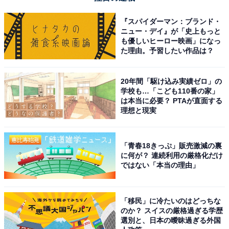
『スパイダーマン：ブランド・
ニュー・デイ』が「史上もっと
も優しいヒーロー映画」になっ
た理由。予習したい作品は？
20年間「駆け込み実績ゼロ」の
学校も…「こども110番の家」
は本当に必要？ PTAが直面する
理想と現実
「青春18きっぷ」販売激減の裏
に何が？ 連続利用の厳格化だけ
ではない「本当の理由」
「移民」に冷たいのはどっちな
のか？ スイスの厳格過ぎる学歴
選別と、日本の曖昧過ぎる外国