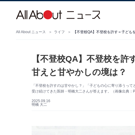
All About ニュース
ライフ
【不登校QA】不登校を許す＝子ども
【不登校QA】不登校を許
甘えと甘やかしの境は？
「不登校を許すのは甘やかし？」「子どもの心に寄り添うってど
受け続けてきた医師・明橋大二さんが答えます。（画像出典：PI
2025.09.16
明橋 大二