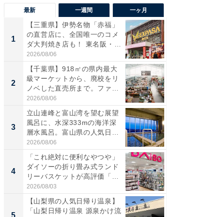
最新
一週間
一ヶ月
【三重県】伊勢名物「赤福」
【兵庫
の直営店に、全国唯一のコメ
ーメン
1
1
ダ大判焼き店も！ 東名阪・
再現した
伊...
道...
2026/08/06
2026/08/0
【千葉県】918㎡の県内最大
【三重
級マーケットから、廃校をリ
「鈴鹿天
2
2
ノベした直売所まで。ファ
は100
ー...
2026/08/06
2026/08/0
立山連峰と富山湾を望む展望
「ミニオ
風呂に、水深333mの海洋深
ッグ！ 
3
3
層水風呂。富山県の人気日
ど、夏限
帰...
2026/08/06
2026/08/0
「これ絶対に便利なやつや」
【埼玉
ダイソーの折り畳み式ランド
「行田天
4
4
リーバスケットが高評価「使
は和の
わ...
が...
2026/08/03
2026/08/0
【山梨県の人気日帰り温泉】
【石川
「山梨日帰り温泉 源泉かけ流
湯】「天
5
5