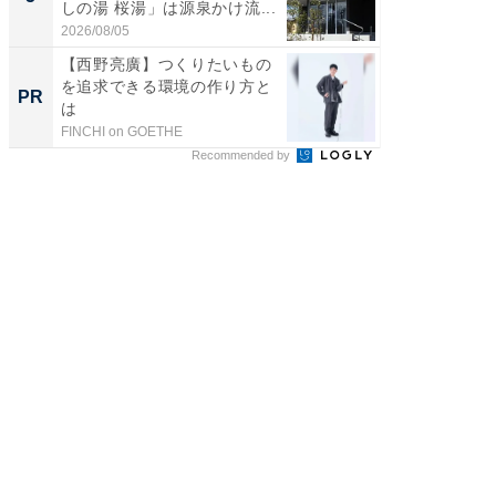
しの湯 桜湯」は源泉かけ流...
賀ゆめ
お...
2026/08/05
2026/08/0
【西野亮廣】つくりたいもの
GOETH
を追求できる環境の作り方と
を組み
PR
PR
は
FINCHI on GOETHE
FINCHI o
Recommended by