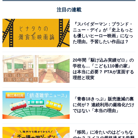
注目の連載
『スパイダーマン：ブランド・
ニュー・デイ』が「史上もっと
も優しいヒーロー映画」になっ
た理由。予習したい作品は？
20年間「駆け込み実績ゼロ」の
学校も…「こども110番の家」
は本当に必要？ PTAが直面する
理想と現実
こちらもおすすめ
「ナンバープレートにしたい」と思う石川県の
「青春18きっぷ」販売激減の裏
地名ランキング！ 2位「輪島市」、1位は？
に何が？ 連続利用の厳格化だけ
ではない「本当の理由」
「移民」に冷たいのはどっちな
のか？ スイスの厳格過ぎる学歴