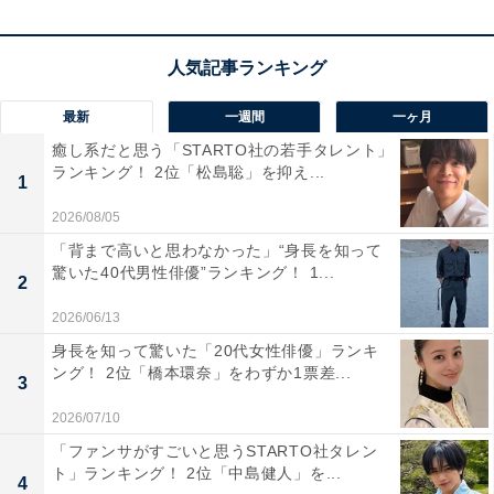
国際貿易港として発展した歴史を持ち、異国情緒あふれ
る街並みが魅力。みなとみらいのような近代的な景観
と、中華街や赤レンガ倉庫などの歴史的建造物が調和し
ています。交通の利便性も高く、東京や羽田空港へも簡
最新
一週間
一ヶ月
単に行き来できます。商業施設やエンターテインメント
癒し系だと思う「STARTO社の若手タレント」
施設も充実しており、住む人にとっても訪れる人にとっ
ランキング！ 2位「松島聡」を抑え...
1
ても魅力的な都市です。
2026/08/05
「背まで高いと思わなかった」“身長を知って
回答者からは、「みなとみらいや港町のイメージが強
驚いた40代男性俳優”ランキング！ 1...
2
く、都会的でおしゃれな印象が出せるから」（40代女性
2026/06/13
／埼玉県）、「神奈川県の中で1番の都会だから格好い
身長を知って驚いた「20代女性俳優」ランキ
い」（40代男性／神奈川県）、「港町として歴史と文化
ング！ 2位「橋本環奈」をわずか1票差...
があり、街の雰囲気もおしゃれで親しみやすい。響きも
3
短く、ナンバープレートにすると映えそうだからです」
2026/07/10
（20代男性／静岡県）、「ヨコハマは認知度の高さは全
「ファンサがすごいと思うSTARTO社タレン
ト」ランキング！ 2位「中島健人」を...
国的で国際的」（50代回答しない／大阪府）といったコ
4