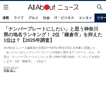
連載
ライフ
グルメ
社会
IT・ビジネス
エンタメ
リサ
「ナンバープレートにしたい」と思う神奈川
県の地名ランキング！ 2位「鎌倉市」を抑えた
1位は？【2025年調査】
All About ニュース編集部が全国10〜60代の男女238人を対象に実施した、
「あったらうれしいナンバープレートの地名に関するアンケート」から、今
回は「ナンバープレートにしたいと思う神奈川県の地名」ランキングを紹介
します。2位「鎌倉市」、1位は？
2025.09.23
斉藤 雄二