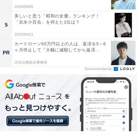
メントが寄せられました。
2026/08/05
美しいと思う「昭和の女優」ランキング！
※コメントは全て原文ママです
「吉永小百合」を抑えた1位は？
5
2025/04/21
この記事の執筆者：
斉藤 雄二
カードローン50万円以上の人は、返済を3～6
ヶ月停止して『大幅に減額してから返済...
PR
新潟出身、静岡在住の元プロドラマー。ライター執筆歴は約8年。
渋谷法務総合事務所
趣味は読書とフィットネスとfiat500でドライブに出かけること。最
Recommended by
近はeSportsの試合観戦が楽しみです。メインMCを担当する
...続きを読む
Podcast番組「だいたい二畳半｜ホントは面白い住まいの話」を
SpotifyやApplePodcastで配信中！
8位までの全ランキング結果を見
次ページ
る