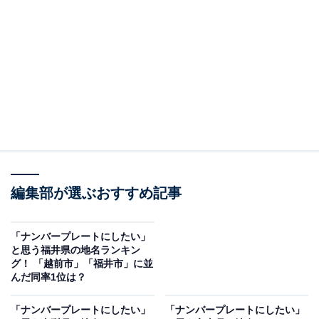
源頼朝が幕府を開いた歴史ある土地であり、今でも文化
財が発掘される一面があります。海、山といった豊かな
自然環境に恵まれ、江ノ島電鉄が走る海沿いや風情ある
建物が溶け込む街並みも魅力です。
回答者からは、「自然と寺院が多い鎌倉市は、鎌倉大仏
でも有名です。小町通りなど観光名所も多い、この地名
を付け日本各地を訪れ、このナンバープレートを見せた
い気持ちがあります」（60代女性／静岡県）、歴史的に
編集部が選ぶおすすめ記事
も観光地的にも有名な場所だから」（30代男性／石川
県）、「歴史的な観光地として全国的に知名度があり、
「ナンバープレートにしたい」
ナンバープレートにすると風格が出るから」（30代女性
と思う福井県の地名ランキン
グ！ 「越前市」「福井市」に並
／大阪府）、「鎌倉の文字、地名の印象が良いから」
んだ同率1位は？
（50代男性／静岡県）といったコメントが寄せられてい
ました。
「ナンバープレートにしたい」
「ナンバープレートにしたい」