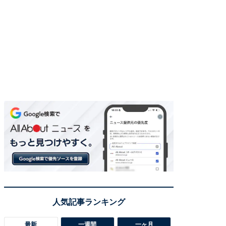
最新
一週間
一ヶ月