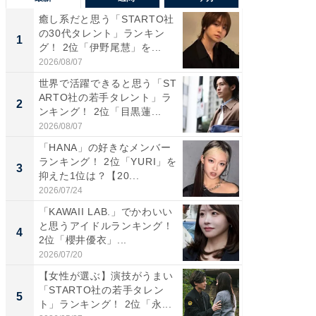
癒し系だと思う「STARTO社
癒し系だ
の30代タレント」ランキン
の若手
1
1
グ！ 2位「伊野尾慧」を...
グ！ 2
2026/08/07
2026/08/0
世界で活躍できると思う「ST
「パフ
ARTO社の若手タレント」ラ
思うST
2
2
ンキング！ 2位「目黒蓮...
ンキング
2026/08/07
2026/08/0
「HANA」の好きなメンバー
ギャップ
ランキング！ 2位「YURI」を
RTO社
3
3
抑えた1位は？【20...
キング！
2026/07/24
2026/08/0
「KAWAII LAB.」でかわいい
癒し系だ
と思うアイドルランキング！
の30代
4
4
2位「櫻井優衣」...
グ！ 2
2026/07/20
2026/08/0
【女性が選ぶ】演技がうまい
「ファン
「STARTO社の若手タレン
ARTO
5
5
ト」ランキング！ 2位「永...
グ！ 2