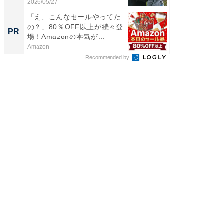
2026/05/27
2026/08/0
「え、こんなセールやってた
「今日
の？」80％OFF以上が続々登
変わるA
PR
PR
場！Amazonの本気が...
が見逃
Amazon
Amazon
Recommended by