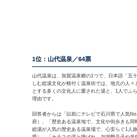
1位：山代温泉／64票
山代温泉は、加賀温泉郷の1つで、日本語「五
しむ総湯文化が根付く温泉街では、地元の人々
とする多くの文化人に愛された湯と、1人でふ
理由です。
回答者からは「以前にテレビで石川県で人気No.
府）、「歴史ある温泉地で、文化や街歩きも同
総湯が人気の歴史ある温泉場で、心安らぐ1人旅
県）、「カラスの湯と呼ばれ、与謝野晶子や泉