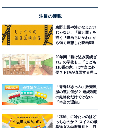
注目の連載
東野圭吾や湊かなえだけ
じゃない、「業と罪」を
描く『映画ちいかわ』か
ら強く連想した映画8選
20年間「駆け込み実績ゼ
ロ」の学校も…「こども
110番の家」は本当に必
要？ PTAが直面する理想
と現実
「青春18きっぷ」販売激
減の裏に何が？ 連続利用
の厳格化だけではない
「本当の理由」
「移民」に冷たいのはど
っちなのか？ スイスの厳
格過ぎる学歴選別と、日