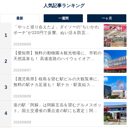
最新
一週間
一ヶ月
「やっと巡り会えたよ」ダイソーの“ちいかわ
ポーチ”が220円で反響。ぬい活＆防災...
1
2026/08/06
【愛知県】無料の動物園＆観光牧場に、市初の
天然温泉も！ 高速道路のハイウェイオア...
2
2026/08/07
【鹿児島県】桜島を望む駅ビルの大観覧車に、
無料の駅ナカ足湯も！ 駅ナカ・駅直結ス...
3
2026/08/08
道の駅「阿蘇」は阿蘇五岳を望むグルメスポッ
ト。国土交通省の重点道の駅にも選定｜阿...
4
2026/08/08