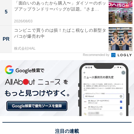
「面白いのあったから購入〜」ダイソーのポッ
プアップランドリーバッグが話題。“さま...
5
2026/08/03
コンビニで買うのは損！たばこ税なしの新型タ
バコが爆売れ中
PR
株式会社HAL
Recommended by
注目の連載