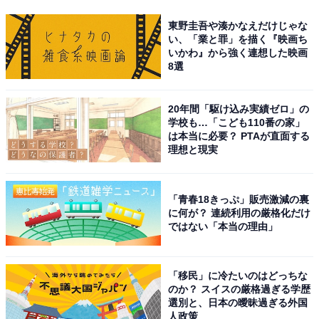
東野圭吾や湊かなえだけじゃな
い、「業と罪」を描く『映画ち
いかわ』から強く連想した映画
8選
20年間「駆け込み実績ゼロ」の
学校も…「こども110番の家」
は本当に必要？ PTAが直面する
理想と現実
「青春18きっぷ」販売激減の裏
に何が？ 連続利用の厳格化だけ
ではない「本当の理由」
「移民」に冷たいのはどっちな
のか？ スイスの厳格過ぎる学歴
選別と、日本の曖昧過ぎる外国
人政策