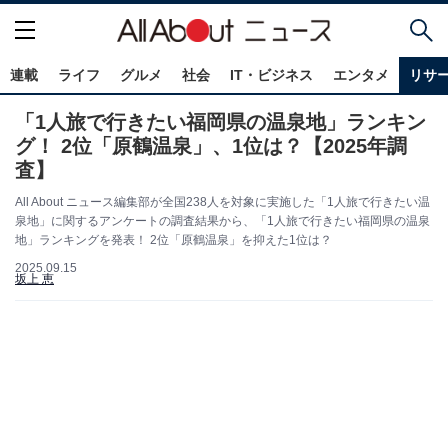
連載
ライフ
グルメ
社会
IT・ビジネス
エンタメ
リサ
「1人旅で行きたい福岡県の温泉地」ランキン
グ！ 2位「原鶴温泉」、1位は？【2025年調
査】
All About ニュース編集部が全国238人を対象に実施した「1人旅で行きたい温
泉地」に関するアンケートの調査結果から、「1人旅で行きたい福岡県の温泉
地」ランキングを発表！ 2位「原鶴温泉」を抑えた1位は？
2025.09.15
坂上 恵