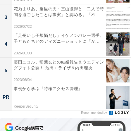
2026/01/29
花乃まりあ、趣里の夫・三山凌輝と「二人で時
間を過ごしたことは事実」と認める。「不...
3
2026/07/22
「足長いし子煩悩だし」イケメンバレー選手、
子どもたちとのディズニーショットに「か...
4
2026/01/03
藤田ニコル、稲葉友との結婚報告＆ウエディン
グフォト公開！ 池田エライザ＆内田理央...
5
2023/08/04
事例から学ぶ『特権アクセス管理』
PR
KeeperSecurity
Recommended by