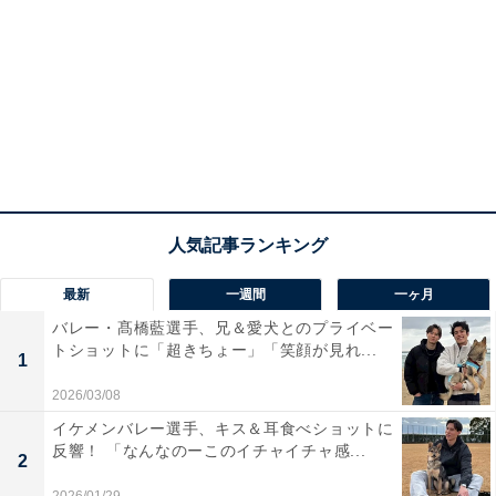
最新
一週間
一ヶ月
バレー・髙橋藍選手、兄＆愛犬とのプライベー
トショットに「超きちょー」「笑顔が見れ...
1
2026/03/08
イケメンバレー選手、キス＆耳食べショットに
反響！ 「なんなのーこのイチャイチャ感...
2