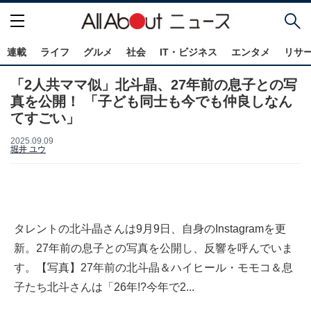
連載
ライフ
グルメ
社会
IT・ビジネス
エンタメ
リサ
「2人共ママ似」北斗晶、27年前の息子との写
真を公開！ 「子ども同士も今でも仲良しなん
てすごい」
2025.09.09
堀井 ユウ
タレントの北斗晶さんは9月9日、自身のInstagramを更
新。27年前の息子との写真を公開し、反響を呼んでいま
す。【写真】27年前の北斗晶＆ハイヒール・モモコ＆息
子たち北斗さんは「26年!?今年で2...