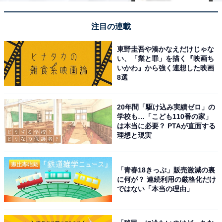
注目の連載
東野圭吾や湊かなえだけじゃな
い、「業と罪」を描く『映画ち
いかわ』から強く連想した映画
8選
20年間「駆け込み実績ゼロ」の
学校も…「こども110番の家」
は本当に必要？ PTAが直面する
理想と現実
「青春18きっぷ」販売激減の裏
に何が？ 連続利用の厳格化だけ
ではない「本当の理由」