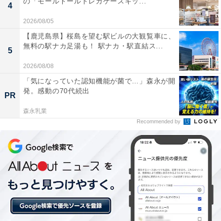
の「モールドールトレカケースキッ...
4
2026/08/05
【鹿児島県】桜島を望む駅ビルの大観覧車に、
無料の駅ナカ足湯も！ 駅ナカ・駅直結ス...
5
2026/08/08
「気になっていた認知機能が菌で…」森永が開
発。感動の70代続出
PR
森永乳業
Recommended by