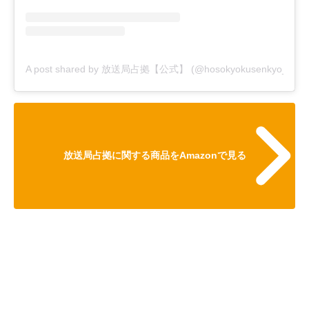
A post shared by 放送局占拠【公式】 (@hosokyokusenkyo_ntv)
放送局占拠に関する商品をAmazonで見る