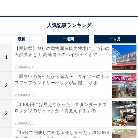
最新
一週間
一ヶ月
【愛知県】無料の動物園＆観光牧場に、市初の
天然温泉も！ 高速道路のハイウェイオア...
1
2026/08/07
「面白いのあったから購入〜」ダイソーのポッ
プアップランドリーバッグが話題。“さま...
2
2026/08/03
「1000円には見えなかった」スタンダードプ
ロダクツのリュックが「高見えする」の...
3
2026/08/03
「15分で完成してめちゃ楽しかった」3COINS