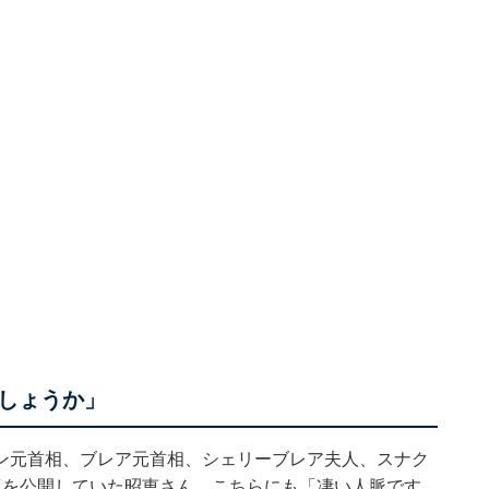
しょうか」
ン元首相、ブレア元首相、シェリーブレア夫人、スナク
真を公開していた昭恵さん。こちらにも「凄い人脈です