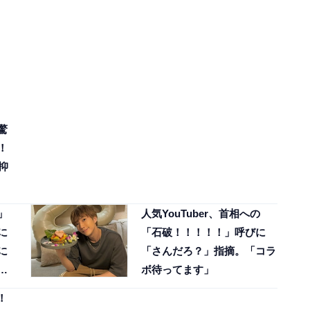
驚
！
抑
」
人気YouTuber、首相への
に
「石破！！！！！」呼びに
に
「さんだろ？」指摘。「コラ
ら
ボ待ってます」
！