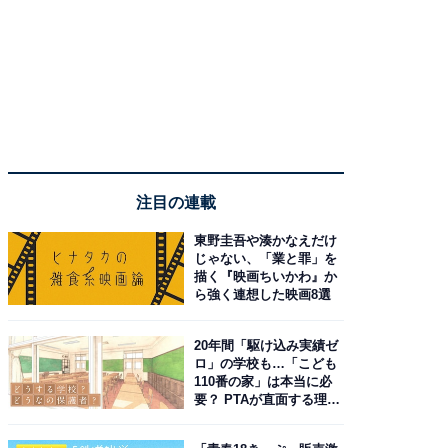
注目の連載
東野圭吾や湊かなえだけ
じゃない、「業と罪」を
描く『映画ちいかわ』か
ら強く連想した映画8選
20年間「駆け込み実績ゼ
ロ」の学校も…「こども
110番の家」は本当に必
要？ PTAが直面する理想
と現実