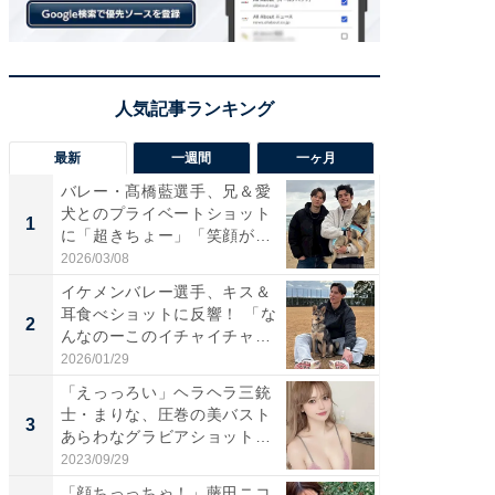
最新
一週間
一ヶ月
バレー・髙橋藍選手、兄＆愛
「さす
犬とのプライベートショット
は」高
1
1
に「超きちょー」「笑顔が見
災地を
れ...
「カ...
2026/03/08
2026/08/0
イケメンバレー選手、キス＆
「え、
耳食べショットに反響！ 「な
芸人、2
2
2
んなのーこのイチャイチャ
エットに
感...
2026/01/29
2026/08/0
「えっっろい」ヘラヘラ三銃
「脚が
士・まりな、圧巻の美バスト
横川尚
3
3
あらわなグラビアショット公
ムキな姿
開...
刃...
2023/09/29
2026/08/0
「顔ちっっちゃ！」藤田ニコ
「脳がバ