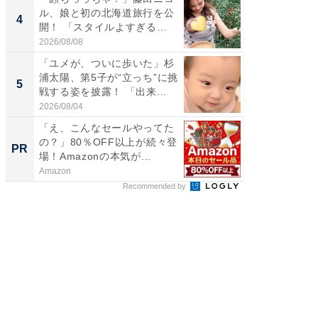
ル、娘と初の北海道旅行を公
装姿が話
4
4
開！ 「スタイルよすぎる
のお父さ
よ〜...
2026/08/08
2026/08/0
「ユメが、ついに歩いた」杉
「急に
浦太陽、第5子が“立っち”に挑
る」広
5
5
戦する姿を披露！ 「出来...
ョット
た」の..
2026/08/04
2026/08/0
「え、こんなセールやってた
「え、
の？」80％OFF以上が続々登
の？」8
PR
PR
場！Amazonの本気が...
場！Ama
Amazon
Amazon
Recommended by