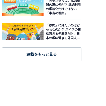
「青春18きっぷ」販売激
減の裏に何が？ 連続利用
の厳格化だけではない
「本当の理由」
「移民」に冷たいのはど
っちなのか？ スイスの厳
格過ぎる学歴選別と、日
本の曖昧過ぎる外国人政
策
連載をもっと見る