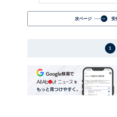
次ページ
安
1