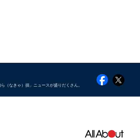
知ら（なきゃ）損」ニュースが盛りだくさん。