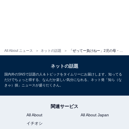
All About ニュース
ネットの話題
「ぜってー負けねー」2児の母・浜崎あゆみ、47歳目前に宣言「大切なものをこの世に残して去れないのだ」
ネットの話題
国内外のSNSで話題の人＆トピックをタイムリーにお届けします。知ってる
だけでちょっと得する、なんだか楽しい気分になれる、ネット発「知ら（な
きゃ）損」ニュースが盛りだくさん。
関連サービス
All About
All About Japan
イチオシ