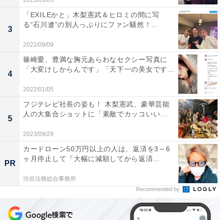
2023/03/03
「EXILEかと」木梨憲武＆ヒロミの間に写
る“石川遼”の別人っぷりにファン騒然！...
3
2022/09/09
篠崎愛、豊満な胸元あらわなセクシー写真に
「大変けしからんです」「天下一の美女です...
4
2022/01/05
フジテレビ社長の姿も！ 木梨憲武、豪華芸能
人の大集合ショットに「素敵でカッコいい...
5
2023/09/29
カードローン50万円以上の人は、返済を3～6
ヶ月停止して『大幅に減額してから返済...
PR
渋谷法務総合事務所
Recommended by