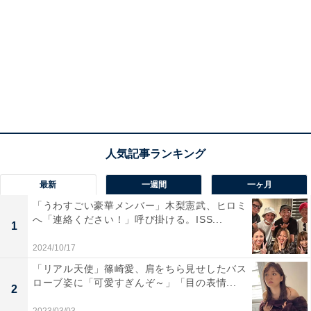
最新
一週間
一ヶ月
「うわすごい豪華メンバー」木梨憲武、ヒロミ
へ「連絡ください！」呼び掛ける。ISS...
1
2024/10/17
「リアル天使」篠崎愛、肩をちら見せしたバス
ローブ姿に「可愛すぎんぞ～」「目の表情...
2