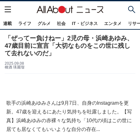
連載
ライフ
グルメ
社会
IT・ビジネス
エンタメ
リサ
「ぜってー負けねー」2児の母・浜崎あゆみ、
47歳目前に宣言「大切なものをこの世に残し
て去れないのだ」
2025.09.08
橋酒 瑛麗瑠
歌手の浜崎あゆみさんは9月7日、自身のInstagramを更
新。47歳を迎えるにあたり気持ちを吐露しました。【写
真】浜崎あゆみの赤裸々な気持ち「10代の頃はこの世に
居ても居なくてもいいような自分の存在...