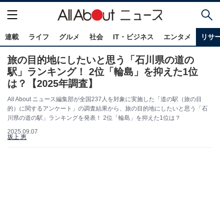
連載
ライフ
グルメ
社会
IT・ビジネス
エンタメ
リサ
旅の目的地にしたいと思う「石川県の道の
駅」ランキング！ 2位「輪島」を抑えた1位
は？【2025年調査】
All About ニュース編集部が全国237人を対象に実施した「道の駅（旅の目
的）に関するアンケート」の調査結果から、旅の目的地にしたいと思う「石
川県の道の駅」ランキングを発表！ 2位「輪島」を抑えた1位は？
2025.09.07
坂上 恵