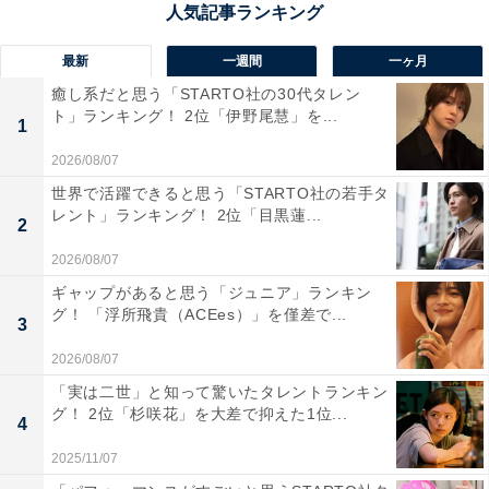
最新
一週間
一ヶ月
1位：千枚田ポケットパーク（輪島市）／36票
癒し系だと思う「STARTO社の30代タレン
ト」ランキング！ 2位「伊野尾慧」を...
能登半島を代表する絶景スポット「白米千枚田」に隣接
1
する「千枚田ポケットパーク」が1位に選ばれました。
2026/08/07
四季折々に美しく変化する棚田の風景を一望でき、夕日
世界で活躍できると思う「STARTO社の若手タ
レント」ランキング！ 2位「目黒蓮...
の名所としても人気があります。地域特産品の販売や、
2
地元食材を使ったグルメを楽しめるレストランも。能登
2026/08/07
観光のハイライトともいえる存在で、国内外の観光客か
ギャップがあると思う「ジュニア」ランキン
ら高い支持を得ています。
グ！ 「浮所飛貴（ACEes）」を僅差で...
3
2026/08/07
※2025年9月現在、震災の影響により金曜日、土曜日、
「実は二世」と知って驚いたタレントランキン
日曜日、祝日の週末のみ営業中です。営業時間も短くな
グ！ 2位「杉咲花」を大差で抑えた1位...
4
っているため、訪問の際はご注意ください。
2025/11/07