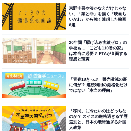
東野圭吾や湊かなえだけじゃな
い、「業と罪」を描く『映画ち
いかわ』から強く連想した映画
8選
この記事の筆者：坂上 恵
All About ニュースの編集者。オールアバウトに入社後、
20年間「駆け込み実績ゼロ」の
学校も…「こども110番の家」
SNSトレンドにフォーカスした記事執筆やSEOライティ
は本当に必要？ PTAが直面する
ングの経験を経て、のちにAll About ニュースチームのメ
理想と現実
ンバーに参入。現在は旅行・カルチャー・エンタメなど
を中心に企画編集を担当。東京都出身。居酒屋巡りとス
「青春18きっぷ」販売激減の裏
ポーツ観戦が生きがい。
に何が？ 連続利用の厳格化だけ
ではない「本当の理由」
次ページ
10位までのランキング結果を見る
「移民」に冷たいのはどっちな
のか？ スイスの厳格過ぎる学歴
選別と、日本の曖昧過ぎる外国
人政策