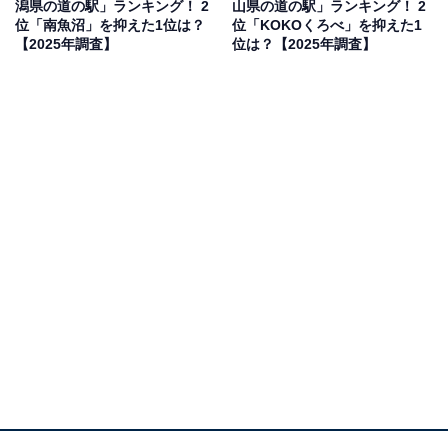
潟県の道の駅」ランキング！ 2
山県の道の駅」ランキング！ 2
位「南魚沼」を抑えた1位は？
位「KOKOくろべ」を抑えた1
ち寄りたい場所だから」（30代女性／大阪府）、「復興
【2025年調査】
位は？【2025年調査】
に貢献できたらいいかなと思う」（20代女性／東京
都）、「新鮮な魚介類をいただいたり、輪島塗の作品に
触れてみたいから」（50代女性／大阪府）といった声が
集まりました。