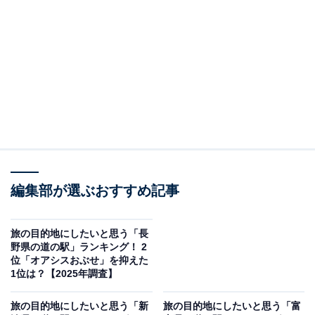
※本記事で紹介している商品の購入やサービスの利用により、売上の一部が
オールアバウトに還元されることがあります。
2位：輪島（輪島市）／33票
「輪島」は、1200年の伝統を受け継ぐ「輪島朝市」で有
名な観光地に位置し、地元の食材や工芸品に触れられる
道の駅です。配線になった「のと鉄道」の駅舎を利用し
たレトロな外観や、伝統工芸・輪島塗を紹介する施設も
あり、観光と地域文化を満喫できる拠点として多くの
編集部が選ぶおすすめ記事
人々に利用されています。
旅の目的地にしたいと思う「長
※2025年9月現在、震災の影響により10時～15時の時短
野県の道の駅」ランキング！ 2
営業となっています。訪問の際は時間にご注意くださ
位「オアシスおぶせ」を抑えた
1位は？【2025年調査】
い。
旅の目的地にしたいと思う「新
旅の目的地にしたいと思う「富
回答者からは「朝市や伝統工芸など観光資源が豊富で立