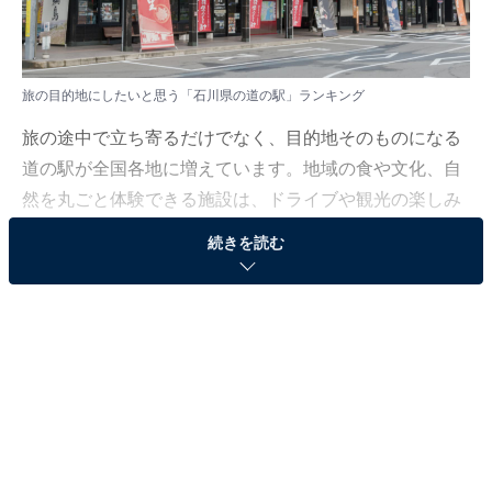
旅の目的地にしたいと思う「石川県の道の駅」ランキング
旅の途中で立ち寄るだけでなく、目的地そのものになる
道の駅が全国各地に増えています。地域の食や文化、自
然を丸ごと体験できる施設は、ドライブや観光の楽しみ
を広げてくれる存在です。
続きを読む
All About ニュース編集部では、2025年9月3〜4日の期
間、全国10〜60代の男女237人を対象に、「道の駅（旅
の目的）に関するアンケート」を実施しました。その中
から、旅の目的地にしたいと思う「石川県の道の駅」ラ
ンキングの結果をご紹介します。
＞10位までの全ランキング結果を見る