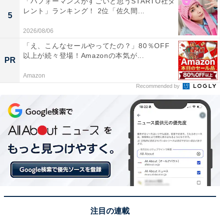
回答者からは「世界農業遺産に登録されている白米千枚
「パフォーマンスがすごいと思うSTARTO社タ
レント」ランキング！ 2位「佐久間...
田を間近で見られる貴重な場所だからです。四季や時間
5
帯によって景色が変わり、特に夕暮れ時は絶景です。能
2026/08/06
登を訪れる際には必ず立ち寄りたいスポットだと思いま
「え、こんなセールやってたの？」80％OFF
以上が続々登場！Amazonの本気が...
す」（20代男性／静岡県）、「眺めが良く海を感じられ
PR
今ある時間を大切にしようと思えます」（40代女性／滋
Amazon
賀県）、「夕暮れ時の千枚田は、海と空と棚田が織りな
Recommended by
す美しい景色が広がりきれいだから」（30代女性／北海
道）といった声が集まりました。
※回答者からのコメントは原文ママです
Amazonで実施中のセールを見る
注目の連載