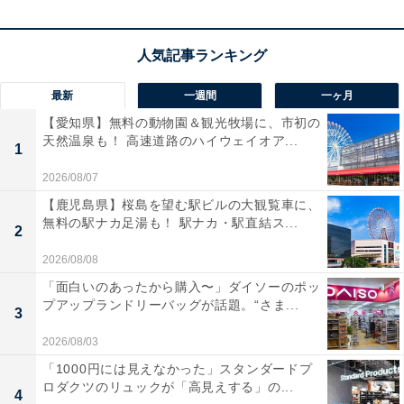
最新
一週間
一ヶ月
【愛知県】無料の動物園＆観光牧場に、市初の
天然温泉も！ 高速道路のハイウェイオア...
1
2026/08/07
どんな店舗限定デザインが登場する？
【鹿児島県】桜島を望む駅ビルの大観覧車に、
無料の駅ナカ足湯も！ 駅ナカ・駅直結ス...
2
2026/08/08
「面白いのあったから購入〜」ダイソーのポッ
プアップランドリーバッグが話題。“さま...
3
2026/08/03
「1000円には見えなかった」スタンダードプ
ロダクツのリュックが「高見えする」の...
4