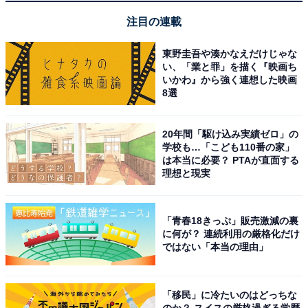
注目の連載
東野圭吾や湊かなえだけじゃな
い、「業と罪」を描く『映画ち
いかわ』から強く連想した映画
8選
20年間「駆け込み実績ゼロ」の
学校も…「こども110番の家」
は本当に必要？ PTAが直面する
理想と現実
「青春18きっぷ」販売激減の裏
に何が？ 連続利用の厳格化だけ
ではない「本当の理由」
「移民」に冷たいのはどっちな
のか？ スイスの厳格過ぎる学歴