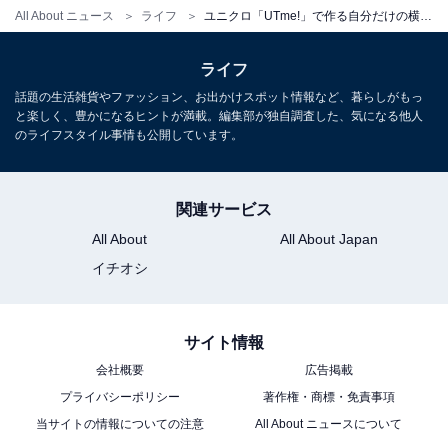
All About ニュース
ライフ
ユニクロ「UTme!」で作る自分だけの横浜土産！ 店舗限定、赤レンガ倉庫やハーバーくんをバッグに
ライフ
話題の生活雑貨やファッション、お出かけスポット情報など、暮らしがもっ
と楽しく、豊かになるヒントが満載。編集部が独自調査した、気になる他人
のライフスタイル事情も公開しています。
関連サービス
All About
All About Japan
横浜ビールのスタンプデザイン活用例
イチオシ
自分だけのTシャツ＆トートバッ
次ページ
サイト情報
グが作れる！
会社概要
広告掲載
プライバシーポリシー
著作権・商標・免責事項
当サイトの情報についての注意
All About ニュースについて