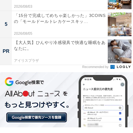
2026/08/03
「15分で完成してめちゃ楽しかった」3COINS
の「モールドールトレカケースキッ...
5
2026/08/05
【大人気】ひんやり冷感寝具で快適な睡眠をあ
横浜赤レンガ倉庫のスタンプデザイン活用例とロゴのスタンプ（右上）
なたに。
PR
9月5日から期間限定で登場する地域企業コラボのスタン
アイリスプラザ
プデザインは次の通り。
Recommended by
・
横浜赤レンガ倉庫
……ロゴマークや建物外観をあしら
ったイラストなど6種類
・
ありあけ
……定番商品「横濱ハーバー ダブルマロン」
のロゴ、ありあけ公式マスコットキャラクター「ハーバ
ーくん」、柳原良平画伯のオリジナルパッケージデザイ
ン画の3種類