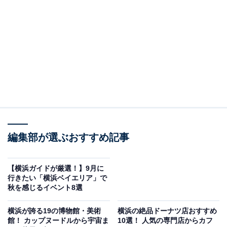
編集部が選ぶおすすめ記事
UTme!（ユーティーミー）ロゴ
UTme!（ユーティーミー）
とは、ユニクロが一部店舗や
【横浜ガイドが厳選！】9月に
オンラインで提供しているオリジナルのTシャツやスウ
行きたい「横浜ベイエリア」で
秋を感じるイベント8選
ェット、トートバッグなどを作成・販売できるサービス
です。
横浜が誇る19の博物館・美術
横浜の絶品ドーナツ店おすすめ
館！ カップヌードルから宇宙ま
10選！ 人気の専門店からカフ