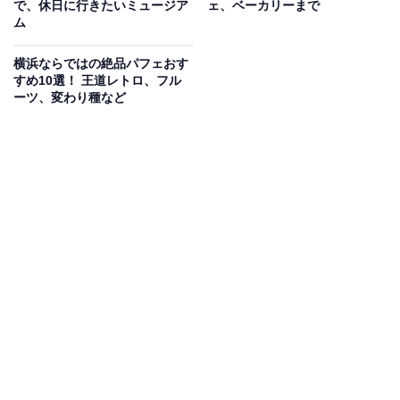
で、休日に行きたいミュージア
ェ、ベーカリーまで
店舗ならその場でデザイン、印刷が可能。UTme!を店舗
ム
で利用するには、対応店舗に行き、「UTme!」専用端末
でデザインを作成・選択して種類やサイズを選びます。
横浜ならではの絶品パフェおす
すめ10選！ 王道レトロ、フル
特定のユニクロのTシャツやトートバッグなどにプリン
ーツ、変わり種など
トして持ち帰ることができます。
店舗ごとに限定のデザインが用意されているのですが、
2025年9月5日から
ユニクロ MARK IS みなとみらい店
と
地域企業とのコラボが実現し、
ありあけ・横浜赤レンガ
倉庫・横浜ビールの3社のデザインが期間限定で登場
し
ます。