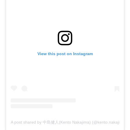
View this post on Instagram
A post shared by 中島健人(Kento Nakajima) (@kento.nakajima_3