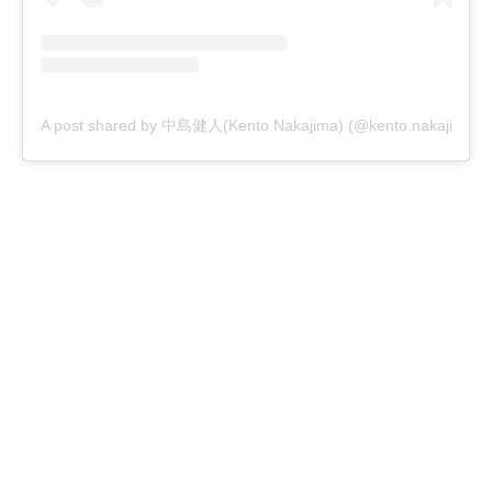
A post shared by 中島健人(Kento Nakajima) (@kento.nakajima_3