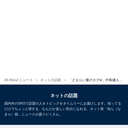
All About ニュース
ネットの話題
「どえらい量のタグw」中島健人、Nissyとのツーショットにファン歓喜！ 「次への伏線てなんだろう」
ネットの話題
国内外のSNSで話題の人＆トピックをタイムリーにお届けします。知ってる
だけでちょっと得する、なんだか楽しい気分になれる、ネット発「知ら（な
きゃ）損」ニュースが盛りだくさん。