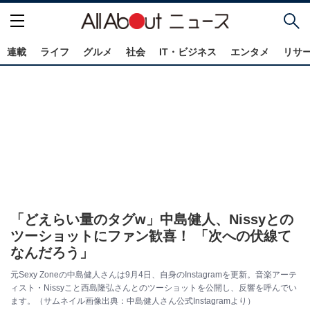
連載
ライフ
グルメ
社会
IT・ビジネス
エンタメ
リサ
「どえらい量のタグw」中島健人、Nissyとの
ツーショットにファン歓喜！ 「次への伏線て
なんだろう」
元Sexy Zoneの中島健人さんは9月4日、自身のInstagramを更新。音楽アーテ
ィスト・Nissyこと西島隆弘さんとのツーショットを公開し、反響を呼んでい
ます。（サムネイル画像出典：中島健人さん公式Instagramより）