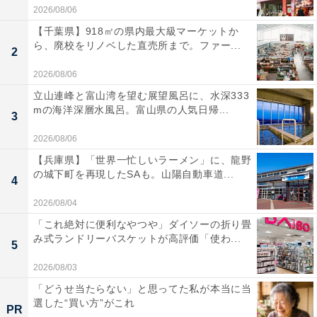
2026/08/06
【千葉県】918㎡の県内最大級マーケットか
ら、廃校をリノベした直売所まで。ファー...
2
2026/08/06
立山連峰と富山湾を望む展望風呂に、水深333
mの海洋深層水風呂。富山県の人気日帰...
3
2026/08/06
【兵庫県】「世界一忙しいラーメン」に、龍野
の城下町を再現したSAも。山陽自動車道...
4
2026/08/04
「これ絶対に便利なやつや」ダイソーの折り畳
み式ランドリーバスケットが高評価「使わ...
5
2026/08/03
「どうせ当たらない」と思ってた私が本当に当
選した“買い方”がこれ
PR