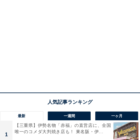
最新
一週間
一ヶ月
【三重県】伊勢名物「赤福」の直営店に、全国
唯一のコメダ大判焼き店も！ 東名阪・伊...
1