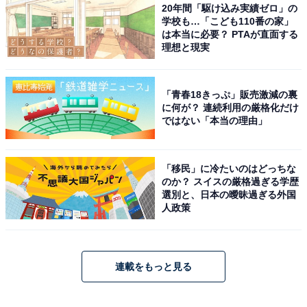
20年間「駆け込み実績ゼロ」の
学校も…「こども110番の家」
は本当に必要？ PTAが直面する
理想と現実
「青春18きっぷ」販売激減の裏
に何が？ 連続利用の厳格化だけ
ではない「本当の理由」
「移民」に冷たいのはどっちな
のか？ スイスの厳格過ぎる学歴
選別と、日本の曖昧過ぎる外国
人政策
連載をもっと見る