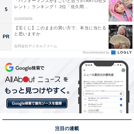
「パフォーマンスがすごいと思うSTARTO社タ
トサウナが楽しめ、4人用のMORZHと8人用のMORZH
レント」ランキング！ 2位「佐久間...
5
MAXのテントサウナがあり、セルフロウリュも可能でオ
2026/08/06
プションでヴィヒタやアロマも使え、 水風呂は目の前に
【宝くじ】このままの買い方で、本当に当たる
広がる猪苗代湖や、冬には積もった雪に飛び込めるから
と思いますか
PR
です」(60代男性／愛知県)、「友人がそこに行ったこと
があって褒めていたので」(20代女性／岩手県)といった
合同会社デジタルファーム
Recommended by
声が集まりました。
※回答者からのコメントは原文ママです
この記事の筆者：坂上 恵
All About ニュースの編集者。オールアバウトに入社後、
SNSトレンドにフォーカスした記事執筆やSEOライティ
ングの経験を経て、のちにAll About ニュースチームのメ
ンバーに参入。現在は旅行・カルチャー・エンタメなど
注目の連載
を中心に企画編集を担当。東京都出身。居酒屋巡りとス