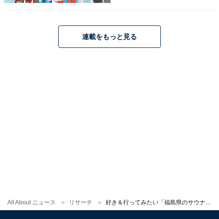
こちらもおすすめ
連載をもっと見る
好き＆行ってみたい「北海道のサウナ」ランキ
ング！ 2位「吹上温泉保養センター 白銀荘」を
抑えた1位は？【2025年調査】
1
2
All About ニュース
リサーチ
好き＆行ってみたい「福島県のサウナ」ランキング！ 2位「森のサウナ kaveri」を抑えた1位は？【2025年調査】