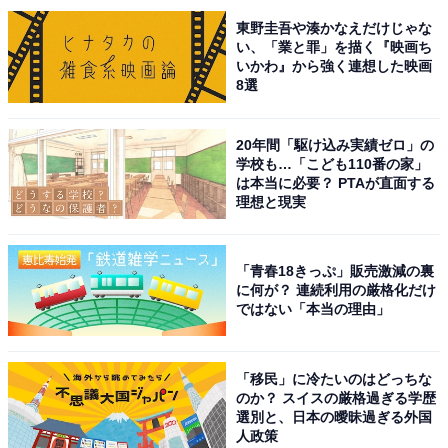
ポーツ観戦が生きがい。
東野圭吾や湊かなえだけじゃな
い、「業と罪」を描く『映画ち
いかわ』から強く連想した映画
8選
次ページ
9位までのランキング結果を見る
20年間「駆け込み実績ゼロ」の
学校も…「こども110番の家」
は本当に必要？ PTAが直面する
理想と現実
「青春18きっぷ」販売激減の裏
に何が？ 連続利用の厳格化だけ
ではない「本当の理由」
「移民」に冷たいのはどっちな
のか？ スイスの厳格過ぎる学歴
選別と、日本の曖昧過ぎる外国
人政策