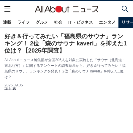
連載
ライフ
グルメ
社会
IT・ビジネス
エンタメ
リサ
好き＆行ってみたい「福島県のサウナ」ラン
キング！ 2位「森のサウナ kaveri」を抑えた1
位は？【2025年調査】
All About ニュース編集部が全国205人を対象に実施した「サウナ（北海道・
東北地方）」に関するアンケートの調査結果から、好き＆行ってみたい「福
島県のサウナ」ランキングを発表！ 2位「森のサウナ kaveri」を抑えた1位
は？
2025.09.05
坂上 恵