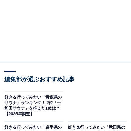
＞9位までの全ランキング結果を見る
※本調査は全国205人を対象に実施したもので、結果は
回答者の意見を集計したものであり、全体の意見を断定
的に示すものではありません
2位：森のサウナ kaveri（岩瀬郡天栄村）／33票
自然豊かな天栄村にある「森のサウナ kaveri」は、フィ
編集部が選ぶおすすめ記事
ンランドの森を思わせるような雰囲気で、森林浴とサウ
ナを同時に楽しめるスポットです。心地よいロウリュ体
好き＆行ってみたい「青森県の
験と大自然の風が、心身をリフレッシュさせてくれま
サウナ」ランキング！ 2位「十
和田サウナ」を抑えた1位は？
す。一人利用も可能で、時間制限はなし。天然の川水風
【2025年調査】
呂も楽しめるサウナ好きにはたまらないスポットです。
好き＆行ってみたい「岩手県の
好き＆行ってみたい「秋田県の