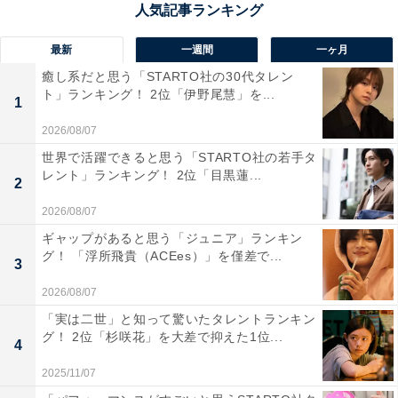
最新
一週間
一ヶ月
癒し系だと思う「STARTO社の30代タレン
ト」ランキング！ 2位「伊野尾慧」を...
1
1位：LAKE SIDE HOTELみなとや（MINATOYA
2026/08/07
SAUNA）（耶麻郡猪苗代町）／40票
世界で活躍できると思う「STARTO社の若手タ
レント」ランキング！ 2位「目黒蓮...
2
猪苗代湖のほとりに位置する「LAKE SIDE HOTELみな
とや」は、水風呂代わりに湖へ飛び込めるぜいたくなサ
2026/08/07
ウナ体験が魅力。福島の大自然を背景に、開放感抜群の
ギャップがあると思う「ジュニア」ランキン
グ！ 「浮所飛貴（ACEes）」を僅差で...
ととのいを味わえる人気スポットです。サウナの後はホ
3
テルの屋上で日帰りBBQもでき、1日中楽しむことがで
2026/08/07
きます。
「実は二世」と知って驚いたタレントランキン
グ！ 2位「杉咲花」を大差で抑えた1位...
4
回答者からは「サウナ室から猪苗代湖が見たいです！楽
2025/11/07
しみ二倍！」(50代女性／神奈川県)、「湖の砂浜でテン