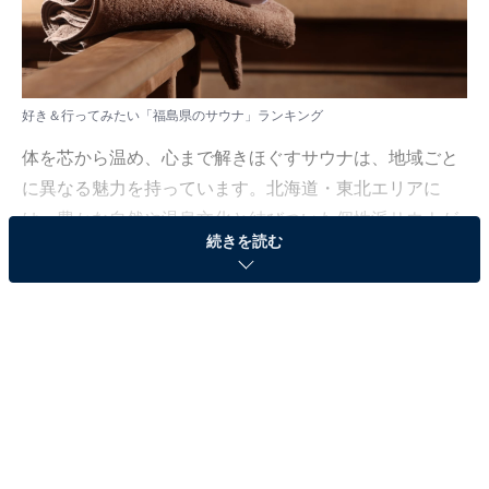
好き＆行ってみたい「福島県のサウナ」ランキング
体を芯から温め、心まで解きほぐすサウナは、地域ごと
に異なる魅力を持っています。北海道・東北エリアに
は、豊かな自然や温泉文化と結びついた個性派サウナが
続きを読む
数多く存在し、訪れる人を癒しと非日常の世界へ導いて
くれます。
All About ニュース編集部では、2025年8月20〜21日の期
間、全国20〜80代の男女205人を対象に、「サウナ（北
海道・東北地方）」に関するアンケートを実施しまし
た。その中から、好き＆行ってみたい「福島県のサウ
ナ」ランキングの結果をご紹介します。