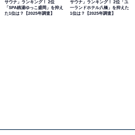
サウナ」ランキング！ 2位
サウナ」ランキング！ 2位「ユ
回答者からは「ログハウス調のサウナで森の中で落ち着
「SPA銭湯ゆっこ盛岡」を抑え
一ランドホテル八橋」を抑えた
いて入れそうだから行ってみたいです」(20代男性／北海
た1位は？【2025年調査】
1位は？【2025年調査】
道)、「自然の中で過ごせる時間が贅沢で、家族でも行き
やすそうだから」(50代女性／兵庫県)、「雪が降ったら
湖が真っ白で綺麗そうだから」(40代女性／兵庫県)、
「森の中で鳥の声や緑の風景を楽しみながらサウナでリ
ラックスできそうだと思うからです」(30代女性／宮城
県)といった声が集まりました。