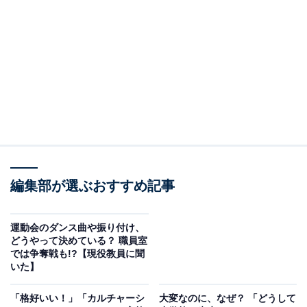
（今回の質問）
運動会終了後、先生たちはどのように過ごしている
のですか？
（回答）
半日で運動会が終了する場合、後片付けをした後は
編集部が選ぶおすすめ記事
通常業務を行っていることが多いです。その後、み
んなで集まって「お疲れさま会」をしにいくことも
運動会のダンス曲や振り付け、
あります。
どうやって決めている？ 職員室
では争奪戦も!?【現役教員に聞
いた】
どういうことなのか、以下で詳しく解説します。
「格好いい！」「カルチャーシ
大変なのに、なぜ？ 「どうして
※本記事で紹介している商品の購入やサービスの利用により、売上の一部が