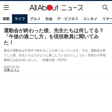
連載
ライフ
グルメ
社会
IT・ビジネス
エンタメ
リサ
運動会が終わった後、先生たちは何してる？
「午後の過ごし方」を現役教員に聞いてみ
た！
最近の運動会は午前中で終わることが多くなっています。では、運動会が終
了した後、先生たちはどのように過ごしているのでしょうか。現役の小学校
教師にお話を伺いました。（画像出典：PIXTA）
2025.10.10
大塚 ようこ