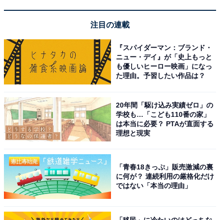
の1つですから、終了後に先生みんなで打ち上げに行く
注目の連載
こともあります。
『スパイダーマン：ブランド・
定時まで仕事をした後、参加できる先生で食事に行きま
ニュー・デイ』が「史上もっと
も優しいヒーロー映画」になっ
す。午後に休みを取って帰られた先生も、この時間に合
た理由。予習したい作品は？
わせて再集合することもあります。
20年間「駆け込み実績ゼロ」の
先生や学校ごとの文化にもよりますが、小学校の先生が
学校も…「こども110番の家」
みんなで集まって飲む機会はいくつかあります。
は本当に必要？ PTAが直面する
理想と現実
運動会のほか、学期が終わったタイミングや卒業式の
後、そして「研究授業」という先生方の授業力向上のた
「青春18きっぷ」販売激減の裏
めの取り組みがあるのですが、それが終わった後などで
に何が？ 連続利用の厳格化だけ
ではない「本当の理由」
すね（研究のために時間をかけて授業準備をするた
め）。
「移民」に冷たいのはどっちな