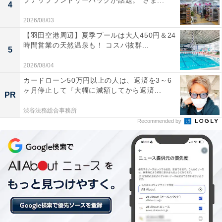
プアップランドリーバッグが話題。“さま...
4
2026/08/03
【羽田空港周辺】夏季プールは大人450円＆24
時間営業の天然温泉も！ コスパ抜群...
5
2026/08/04
カードローン50万円以上の人は、返済を3～6
ヶ月停止して『大幅に減額してから返済...
PR
渋谷法務総合事務所
Recommended by
先生たちにもある打ち上げ！ 飲み会の席でしてい
る話の内容は？
とはいえ、やはり運動会は1年の中でもビッグイベント