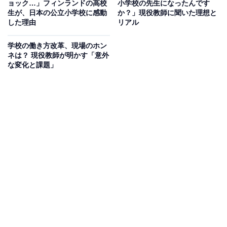
ョック…」フィンランドの高校
小学校の先生になったんです
オールアバウトに還元されることがあります。
生が、日本の公立小学校に感動
か？」現役教師に聞いた理想と
した理由
リアル
コロナ禍以降変化した、運動会後の先生の過ごし
方
学校の働き方改革、現場のホン
ネは？ 現役教師が明かす「意外
な変化と課題」
コロナ禍以降、運動会は午前中だけで完結するという学
校が多くなり、先生たちの「運動会の日の午後の過ごし
方」が少しずつ変わってきています。
用具の片付けが終わると、通常業務に取り掛かる先生も
いれば、午後休を取られて退勤する先生もいます。
私が勤務する地域では、「お疲れさま」の意味を込め
て、昼食に仕出し弁当が出されることが多いです。先生
たちはその弁当を食べながら、当日の出来事について話
すことがよくあります。