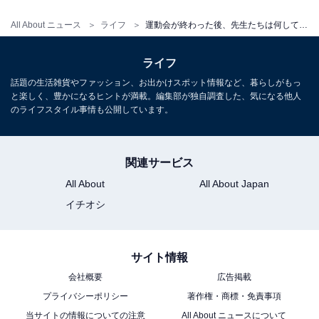
校長先生のことを「校長」とは呼ばずに、「社長！」と
All About ニュース
ライフ
運動会が終わった後、先生たちは何してる？ 「午後の過ごし方」を現役教員に聞いてみた！
呼ぶというユーモアあふれる学校もありますよ（笑）。
ライフ
松下隼司さん
話題の生活雑貨やファッション、お出かけスポット情報など、暮らしがもっ
大阪府公立小学校教諭。令和4年度文部科学大臣優秀教
と楽しく、豊かになるヒントが満載。編集部が独自調査した、気になる他人
のライフスタイル事情も公開しています。
職員表彰受賞。令和6年版教科書編集委員。第4回全日本
ダンス教育指導者指導技術コンクール文部科学大臣賞、
第69回（2020年度）読売教育賞 健康・体力づくり部門
関連サービス
優秀賞などの受賞歴を持つ。新刊「
All About
All About Japan
先生を続けるための『演じる』仕事術
」（かもがわ出
イチオシ
版）など著書多数。voicyで『
しくじり先生の「今日の失敗」
』を発信中。
サイト情報
会社概要
広告掲載
プライバシーポリシー
著作権・商標・免責事項
当サイトの情報についての注意
All About ニュースについて