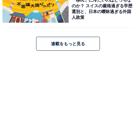
のか？ スイスの厳格過ぎる学歴
飲み会の場でどのような話をするかというと、やはり仕
選別と、日本の曖昧過ぎる外国
事の話題が中心になることが多いです。
人政策
運動会後の場合は、反省会のような話題や「練習よりも
本番の方がよかったよね」「子どもたちがあんなにいい
連載をもっと見る
表情を見せるんだね」といった、子どもの頑張りについ
て語ることもよくあります。
ただし、あまり外でそういう話を先生がし過ぎるのもよ
くありませんから、そこは節度をもって会話をするよう
に気を付けています。
学校関係者だと周りにバレないよう、普段は互いを
「◯◯先生」と呼び合っていますが、お酒の席では
「◯◯さん」と呼ぶようにしています。