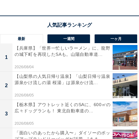
運動会自体の反省会は、別途一人ひとりがアンケート用
紙のようなものを記入し、それを基に行われます。全員
でよかったところや課題を持ち寄り、次年度以降の運動
会の運営に生かしていきます。
最新
一週間
一ヶ月
【兵庫県】「世界一忙しいラーメン」に、龍野
昼食後は、先生たちにとって通常の出勤日ですから、通
の城下町を再現したSAも。山陽自動車道...
1
常の校務分掌（各先生に振り分けられている、学校運営
上の業務）や授業準備を行うことも珍しくありません。
2026/08/04
【山梨県の人気日帰り温泉】「山梨日帰り温泉
源泉かけ流しの湯 桜湯」は源泉かけ流...
むしろ授業が全くない午後の時間は貴重ですから、普段
2
なかなかできない業務を進めている先生も多いかもしれ
2026/08/05
ませんね。
【栃木県】アウトレット近くのSAに、600㎡の
広々ドッグランも！ 東北自動車道の...
3
一方、私を含めた子どもがいる先生は、午後からは休み
2026/08/05
を取り、ご自身のお子さんと過ごされている方も多いの
「面白いのあったから購入〜」ダイソーのポッ
ではないでしょうか。